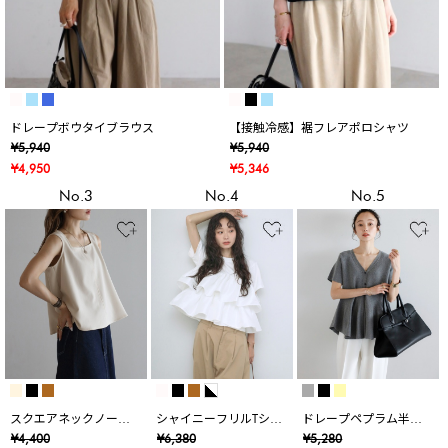
ドレープボウタイブラウス
【接触冷感】裾フレアポロシャツ
¥5,940
¥5,940
¥4,950
¥5,346
No.3
No.4
No.5
スクエアネックノース
シャイニーフリルTシャ
ドレープペプラム半袖
リブラウス
ツ
ニットカーデ
¥4,400
¥6,380
¥5,280