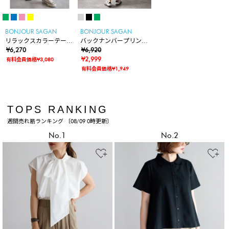
BONJOUR SAGAN
BONJOUR SAGAN
リラックスカラーテーパ
バックナンバープリント
ードパンツ
¥6,270
Tシャツワンピース
¥6,920
¥2,999
有料会員価格¥3,080
有料会員価格¥1,949
TOPS RANKING
週間売れ筋ランキング 〔08/09 0時更新〕
No.1
No.2