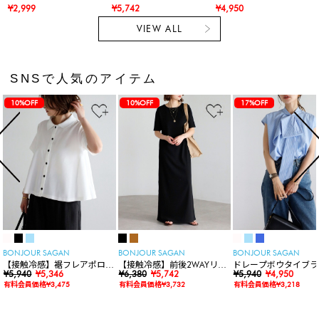
¥2,999
¥5,742
¥4,950
VIEW ALL
SNSで人気のアイテム
10%OFF
10%OFF
17%OFF
BONJOUR SAGAN
BONJOUR SAGAN
BONJOUR SAGAN
【接触冷感】裾フレアポロシ
【接触冷感】前後2WAYリブ
ドレープボウタイブラ
ャツ
¥5,940
¥5,346
カットワンピース
¥6,380
¥5,742
ス
¥5,940
¥4,950
有料会員価格¥3,475
有料会員価格¥3,732
有料会員価格¥3,218