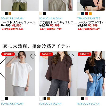
BONJOUR SAGAN
BONJOUR SAGAN
TRIANGLE PALETTE
レーストリムキャミソール
かぎ編みレースキャミビスチ
レースペプラムVネッ
¥4,950
¥2,530
ェ
¥4,290
¥2,999
ト
¥3,990
¥2,999
有料会員価格¥1,645
有料会員価格¥1,949
有料会員価格¥2,549
夏に大活躍、接触冷感アイテム
30%OFF
54%OFF
38%OFF
BONJOUR SAGAN
BONJOUR SAGAN
BONJOUR SAGAN