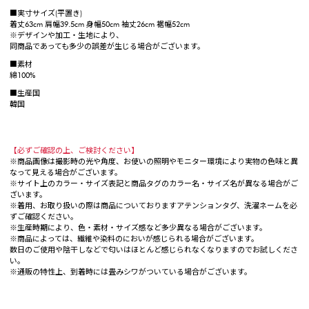
■実寸サイズ(平置き)
着丈63cm 肩幅39.5cm 身幅50cm 袖丈26cm 裾幅52cm
※デザインや加工・生地により、
同商品であっても多少の誤差が生じる場合がございます。
■素材
綿100%
■生産国
韓国
【必ずご確認の上、ご検討ください】
※商品画像は撮影時の光や角度、お使いの照明やモニター環境により実物の色味と異
なって見える場合がございます。
※サイト上のカラー・サイズ表記と商品タグのカラー名・サイズ名が異なる場合がご
ざいます。
※着用、お取り扱いの際は商品についておりますアテンションタグ、洗濯ネームを必
ずご確認ください。
※生産時期により、色・素材・サイズ感など多少異なる場合がございます。
※商品によっては、繊維や染料のにおいが感じられる場合がございます。
数日のご使用や陰干しなどで匂いはほとんど感じられなくなりますのでお試しくださ
い。
※通販の特性上、到着時には畳みシワがついている場合がございます。