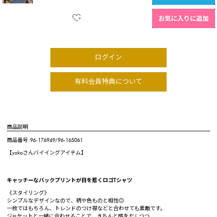
お気に入りに追加
ログイン
有料会員特典について
商品説明
商品番号:96-176949/96-165061
【yokoさんバイイングアイテム】
キャッチーなバックプリントが目を惹くロゴTシャツ
《スタイリング》
シンプルなデザインなので、柄や色ものと相性◎
一枚ではもちろん、トレンドのつけ襟などと合わせても素敵です。
ジャケットと一緒に合わせることで、きちんと感をだしつつ、