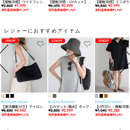
【接触冷感】ワイドフレンチ
【接触冷感・UVカット】シ
【接触冷感】ミニポケ
スリーブTシャツ
¥2,860
¥1,999
ャーリングスキッパートップ
¥6,490
¥2,999
袖ニットカーディガン
¥4,840
¥2,999
ス
有料会員価格¥1,299
有料会員価格¥1,949
有料会員価格¥1,949
レジャーにおすすめアイテム
15%OFF
22%OFF
25%OFF
BONJOUR SAGAN
BONJOUR SAGAN
BONJOUR SAGAN
【保冷機能付き】ナイロンシ
【UVカット/撥水】ネックカ
【UPF50+・接触冷感
ョルダーバッグ
¥5,830
¥4,950
バー付きワイドリムハット
¥3,850
¥2,999
水】【水陸両用】ラッ
¥7,040
¥5,280
ードロンパース
有料会員価格¥3,218
有料会員価格¥1,949
有料会員価格¥3,432