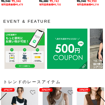
ャツ
¥5,940
¥5,346
カットワンピース
¥6,380
¥5,742
ス
¥5,940
¥4,950
有料会員価格¥3,475
有料会員価格¥3,732
有料会員価格¥3,218
EVENT & FEATURE
トレンドのレースアイテム
49%OFF
30%OFF
25%OFF