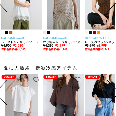
BONJOUR SAGAN
BONJOUR SAGAN
TRIANGLE PALETTE
レーストリムキャミソール
かぎ編みレースキャミビスチ
レースペプラムVネッ
¥4,950
¥2,530
ェ
¥4,290
¥2,999
ト
¥3,990
¥2,999
有料会員価格¥1,645
有料会員価格¥1,949
有料会員価格¥2,549
夏に大活躍、接触冷感アイテム
30%OFF
54%OFF
38%OFF