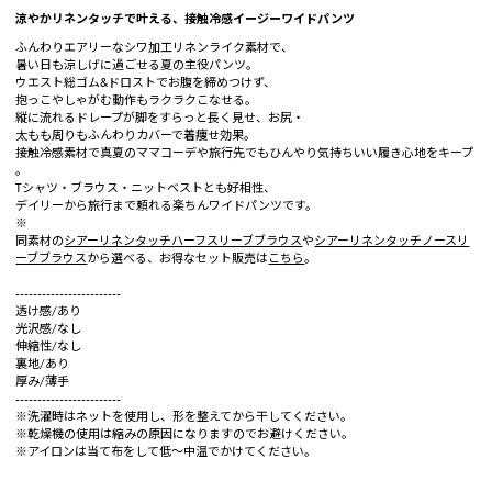
涼やかリネンタッチで叶える、接触冷感イージーワイドパンツ
ふんわりエアリーなシワ加工リネンライク素材で、
暑い日も涼しげに過ごせる夏の主役パンツ。
ウエスト総ゴム&ドロストでお腹を締めつけず、
抱っこやしゃがむ動作もラクラクこなせる。
縦に流れるドレープが脚をすらっと長く見せ、お尻・
太もも周りもふんわりカバーで着痩せ効果。
接触冷感素材で真夏のママコーデや旅行先でもひんやり気持ちいい履き心地をキープ
。
Tシャツ・ブラウス・ニットベストとも好相性、
デイリーから旅行まで頼れる楽ちんワイドパンツです。
※
同素材の
シアーリネンタッチハーフスリーブブラウス
や
シアーリネンタッチノースリ
ーブブラウス
から選べる、お得なセット販売は
こちら
。
------------------------
透け感/あり
光沢感/なし
伸縮性/なし
裏地/あり
厚み/薄手
------------------------
※洗濯時はネットを使用し、形を整えてから干してください。
※乾燥機の使用は縮みの原因になりますのでお避けください。
※アイロンは当て布をして低〜中温でかけてください。