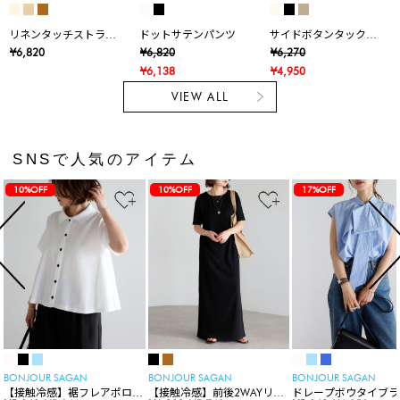
リネンタッチストライ
ドットサテンパンツ
サイドボタンタックワ
プタックワイドパンツ
イドパンツ
¥6,820
¥6,820
¥6,270
¥6,138
¥4,950
VIEW ALL
SNSで人気のアイテム
10%OFF
10%OFF
17%OFF
BONJOUR SAGAN
BONJOUR SAGAN
BONJOUR SAGAN
【接触冷感】裾フレアポロシ
【接触冷感】前後2WAYリブ
ドレープボウタイブラ