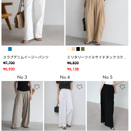
スラブデニムイージーパンツ
ミリタリーツイルサイドタックコクー
ンパンツ
¥7,700
¥6,820
¥6,930
¥6,138
No.3
No.4
No.5