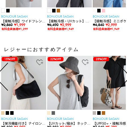
BONJOUR SAGAN
BONJOUR SAGAN
BONJOUR SAGAN
【接触冷感】ワイドフレンチ
【接触冷感・UVカット】シ
【接触冷感】ミニポケ
スリーブTシャツ
¥2,860
¥1,999
ャーリングスキッパートップ
¥6,490
¥2,999
袖ニットカーディガン
¥4,840
¥2,999
ス
有料会員価格¥1,299
有料会員価格¥1,949
有料会員価格¥1,949
レジャーにおすすめアイテム
15%OFF
22%OFF
25%OFF
BONJOUR SAGAN
BONJOUR SAGAN
BONJOUR SAGAN
【保冷機能付き】ナイロンシ
【UVカット/撥水】ネックカ
【UPF50+・接触冷感