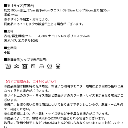
■実寸サイズ(平置き)
総丈100cm 股上 37cm 股下67cm ウエスト32-35cm ヒップ56cm 渡り幅36cm
裾幅29cm
※デザインや加工・素材により、
同商品であっても多少の誤差が生じる場合がございます。
■素材
表地/再生繊維(セルロース)80% ナイロン16% ポリエステル4%
裏地/ポリエステル100%
■生産国
中国
■洗濯表示(タップで表示説明)
【必ずご確認の上、ご検討ください】
※商品画像は撮影時の光や角度、お使いの照明やモニター環境により実物の色味と異
なって見える場合がございます。
※サイト上のカラー・サイズ表記と商品タグのカラー名・サイズ名が異なる場合がご
ざいます。
※着用、お取り扱いの際は商品についておりますアテンションタグ、洗濯ネームを必
ずご確認ください。
※生産時期により、色・素材・サイズ感など多少異なる場合がございます。
※商品によっては、繊維や染料のにおいが感じられる場合がございます。
数日のご使用や陰干しなどで匂いはほとんど感じられなくなりますのでお試しくださ
い。