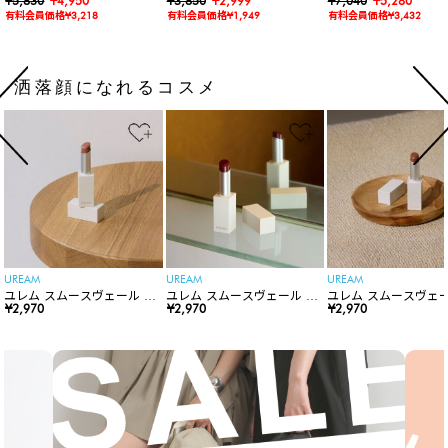
ョルダーバッグ
¥5,830
¥4,950
バー付きワイドリムハット
¥3,850
¥2,999
水】【水陸両用】ラッ
¥7,040
¥5,280
ードロンパース
有料会員価格¥3,218
有料会員価格¥1,949
有料会員価格¥3,432
洒落顔になれるコスメ
UREAM
UREAM
UREAM
ユレム スムースヴェール リ
ユレム スムースヴェール リ
ユレム スムースヴェー
ップスティック
¥2,970
ップスティック
¥2,970
ップスティック
¥2,970