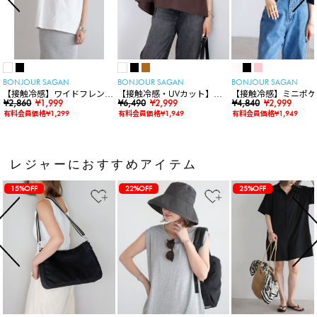
BONJOUR SAGAN
BONJOUR SAGAN
BONJOUR SAGAN
【接触冷感】ワイドフレンチ
【接触冷感・UVカット】シ
【接触冷感】ミニポケ
スリーブTシャツ
¥2,860
¥1,999
ャーリングスキッパートップ
¥6,490
¥2,999
袖ニットカーディガン
¥4,840
¥2,999
ス
有料会員価格¥1,299
有料会員価格¥1,949
有料会員価格¥1,949
レジャーにおすすめアイテム
15%OFF
22%OFF
25%OFF