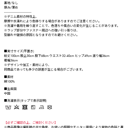
裏地/なし
厚み/薄め
------------------------
※デニム素材の特性上、
摩擦や水濡れにより色移りする場合がありますのでご注意ください。
※洗濯や着用を繰り返すことで、色落ちや風合いの変化が生じることがあります。
※ラップ部分やファスナー周辺への強い引っ張りは、
型崩れや破損の原因となりますのでお避けください。
■実寸サイズ(平置き)
総丈100cm 股上30cm 股下68cm ウエスト32-40cm ヒップ49cm 渡り幅36cm
裾幅36cm
※デザインや加工・素材により、
同商品であっても多少の誤差が生じる場合がございます。
■素材
綿100%
■生産国
中国
■洗濯表示(タップで表示説明)
【必ずご確認の上、ご検討ください】
※商品画像は撮影時の光や角度、お使いの照明やモニター環境により実物の色味と異