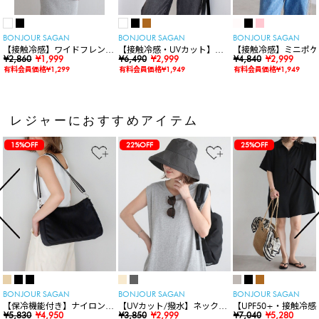
BONJOUR SAGAN
BONJOUR SAGAN
BONJOUR SAGAN
【接触冷感】ワイドフレンチ
【接触冷感・UVカット】シ
【接触冷感】ミニポケ
スリーブTシャツ
¥2,860
¥1,999
ャーリングスキッパートップ
¥6,490
¥2,999
袖ニットカーディガン
¥4,840
¥2,999
ス
有料会員価格¥1,299
有料会員価格¥1,949
有料会員価格¥1,949
レジャーにおすすめアイテム
15%OFF
22%OFF
25%OFF
BONJOUR SAGAN
BONJOUR SAGAN
BONJOUR SAGAN
【保冷機能付き】ナイロンシ
【UVカット/撥水】ネックカ
【UPF50+・接触冷感
ョルダーバッグ
¥5,830
¥4,950
バー付きワイドリムハット
¥3,850
¥2,999
水】【水陸両用】ラッ
¥7,040
¥5,280