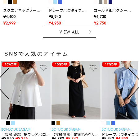
スクエアネックノース
ドレープボウタイブラ
ゴールド釦ボクシーニ
リブラウス
ウス
ットベスト
¥4,400
¥5,940
¥4,730
¥2,999
¥4,950
¥2,750
VIEW ALL
SNSで人気のアイテム
10%OFF
10%OFF
17%OFF
BONJOUR SAGAN
BONJOUR SAGAN
BONJOUR SAGAN
【接触冷感】裾フレアポロシ
【接触冷感】前後2WAYリブ
ドレープボウタイブラ
ャツ
¥5,940
¥5,346
カットワンピース
¥6,380
¥5,742
ス
¥5,940
¥4,950