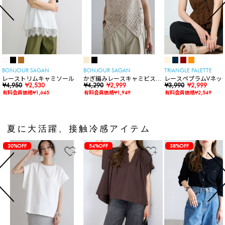
BONJOUR SAGAN
BONJOUR SAGAN
TRIANGLE PALETTE
レーストリムキャミソール
かぎ編みレースキャミビスチ
レースペプラムVネッ
¥4,950
¥2,530
ェ
¥4,290
¥2,999
ト
¥3,990
¥2,999
有料会員価格¥1,645
有料会員価格¥1,949
有料会員価格¥2,549
夏に大活躍、接触冷感アイテム
30%OFF
54%OFF
38%OFF