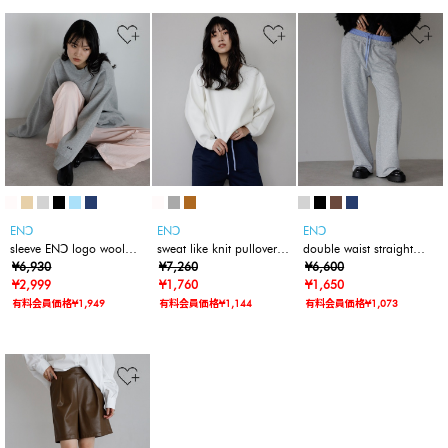
ENↃ
ENↃ
ENↃ
sleeve ENↃ logo wool
sweat like knit pullover /
double waist straight
lining sweat / 裏起毛
¥6,930
スウェットライクニット
¥7,260
sweat pants / 裏毛ダブ
¥6,600
ENↃロゴ刺繍スウェット
¥2,999
プルオーバー
¥1,760
ルウエストストレートス
¥1,650
ウェットパンツ
有料会員価格¥1,949
有料会員価格¥1,144
有料会員価格¥1,073