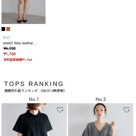
ENↃ
stretch fake leather
bermuda pants / ストレ
¥6,930
ッチフェイクレザーバミ
¥1,760
ューダパンツ
有料会員価格¥1,144
TOPS RANKING
週間売れ筋ランキング 〔08/07 0時更新〕
No.1
No.2