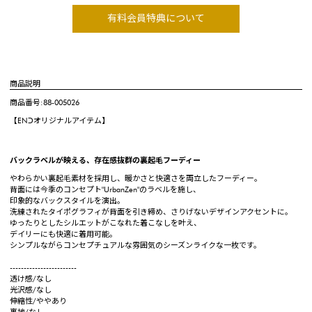
有料会員特典について
商品説明
商品番号:88-005026
【ENↃオリジナルアイテム】
バックラベルが映える、存在感抜群の裏起毛フーディー
やわらかい裏起毛素材を採用し、暖かさと快適さを両立したフーディー。
背面には今季のコンセプト"UrbanZen"のラベルを施し、
印象的なバックスタイルを演出。
洗練されたタイポグラフィが背面を引き締め、さりげないデザインアクセントに。
ゆったりとしたシルエットがこなれた着こなしを叶え、
デイリーにも快適に着用可能。
シンプルながらコンセプチュアルな雰囲気のシーズンライクな一枚です。
------------------------
透け感/なし
光沢感/なし
伸縮性/ややあり