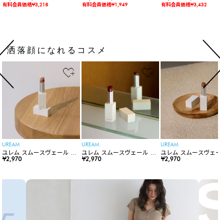
ードロンパース
有料会員価格¥3,218
有料会員価格¥1,949
有料会員価格¥3,432
洒落顔になれるコスメ
UREAM
UREAM
UREAM
ユレム スムースヴェール リ
ユレム スムースヴェール リ
ユレム スムースヴェー
ップスティック
¥2,970
ップスティック
¥2,970
ップスティック
¥2,970