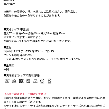
裏地/なし
厚み/厚手
------------------------
※着用中の摩擦や、汗、水濡れにご注意ください。濃色品は、
色落ちや他のものへ色移りすることがあります。
■実寸サイズ(平置き)
着丈57cm 肩幅65cm 身幅65cm 袖丈52cm 裾幅41cm
※デザインや加工・素材により、
同商品であっても多少の誤差が生じる場合がございます。
■素材
本体/ポリエステル72% 綿27% レーヨン1%
プリント布部分/綿100%
リブ部分/ポリエステル72% 綿23% レーヨン3% ポリウレタン2%
■生産国
中国
■洗濯表示(タップで表示説明)
【必ずご確認の上、ご検討ください】
※商品画像は撮影時の光や角度、お使いの照明やモニター環境により実物の色味と異
なって見える場合がございます。
※サイト上のカラー・サイズ表記と商品タグのカラー名・サイズ名が異なる場合がご