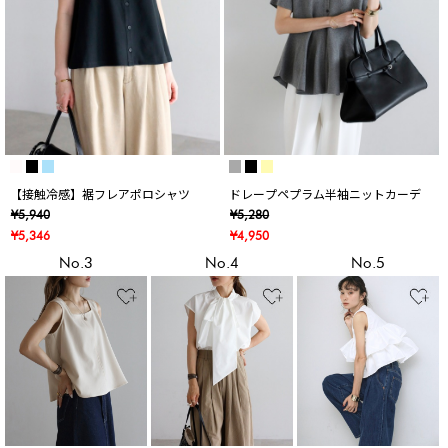
【接触冷感】裾フレアポロシャツ
ドレープペプラム半袖ニットカーデ
¥5,940
¥5,280
¥5,346
¥4,950
No.3
No.4
No.5