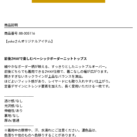
商品説明
商品番号:88-005116
【yokoさんオリジナルアイテム】
前後2WAYで楽しむベーシックボーダーニットトップス
細やかなボーダー柄が映える、すっきりとしたニットプルオーバー。
前後どちらでも着用できる2WAY仕様で、着こなしの幅が広がります。
開きすぎないネックラインが上品なバランスを演出。
ほどよいフィット感があり、レイヤードにも取り入れやすい仕上がり。
定番デザインにトレンド要素を加えた、長く愛用いただける一枚です。
------------------------
透け感/なし
光沢感/なし
伸縮性/あり
裏地/なし
厚み/普通
------------------------
※着用中の摩擦や、汗、水濡れにご注意ください。濃色品は、
色落ちや他のものへ色移りすることがあります。