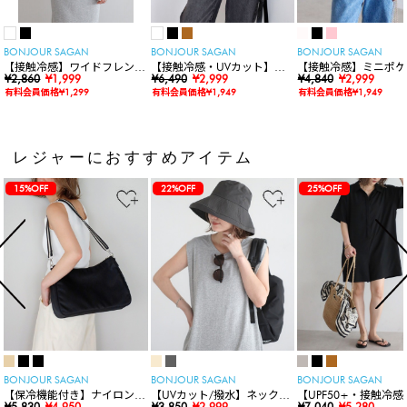
BONJOUR SAGAN
BONJOUR SAGAN
BONJOUR SAGAN
【接触冷感】ワイドフレンチ
【接触冷感・UVカット】シ
【接触冷感】ミニポケ
スリーブTシャツ
¥2,860
¥1,999
ャーリングスキッパートップ
¥6,490
¥2,999
袖ニットカーディガン
¥4,840
¥2,999
ス
有料会員価格¥1,299
有料会員価格¥1,949
有料会員価格¥1,949
レジャーにおすすめアイテム
15%OFF
22%OFF
25%OFF
BONJOUR SAGAN
BONJOUR SAGAN
BONJOUR SAGAN
【保冷機能付き】ナイロンシ
【UVカット/撥水】ネックカ
【UPF50+・接触冷感
ョルダーバッグ
¥5,830
¥4,950
バー付きワイドリムハット
¥3,850
¥2,999
水】【水陸両用】ラッ
¥7,040
¥5,280