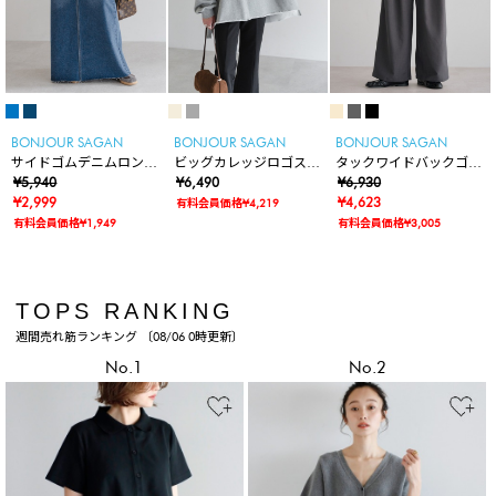
BONJOUR SAGAN
BONJOUR SAGAN
BONJOUR SAGAN
サイドゴムデニムロング
ビッグカレッジロゴスウ
タックワイドバックゴム
スカート
¥5,940
ェット
¥6,490
パンツ
¥6,930
¥2,999
¥4,623
有料会員価格¥4,219
有料会員価格¥1,949
有料会員価格¥3,005
TOPS RANKING
週間売れ筋ランキング 〔08/06 0時更新〕
No.1
No.2