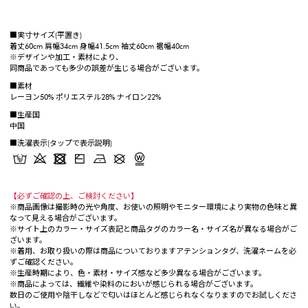
■実寸サイズ(平置き)
着丈60cm 肩幅34cm 身幅41.5cm 袖丈60cm 裾幅40cm
※デザインや加工・素材により、
同商品であっても多少の誤差が生じる場合がございます。
■素材
レーヨン50% ポリエステル28% ナイロン22%
■生産国
中国
■洗濯表示(タップで表示説明)
【必ずご確認の上、ご検討ください】
※商品画像は撮影時の光や角度、お使いの照明やモニター環境により実物の色味と異
なって見える場合がございます。
※サイト上のカラー・サイズ表記と商品タグのカラー名・サイズ名が異なる場合がご
ざいます。
※着用、お取り扱いの際は商品についておりますアテンションタグ、洗濯ネームを必
ずご確認ください。
※生産時期により、色・素材・サイズ感など多少異なる場合がございます。
※商品によっては、繊維や染料のにおいが感じられる場合がございます。
数日のご使用や陰干しなどで匂いはほとんど感じられなくなりますのでお試しくださ
い。