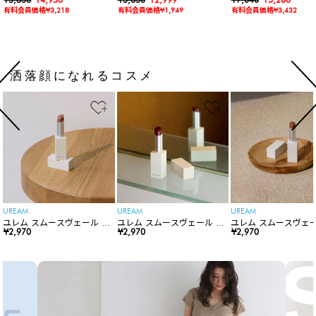
ードロンパース
有料会員価格¥3,218
有料会員価格¥1,949
有料会員価格¥3,432
洒落顔になれるコスメ
UREAM
UREAM
UREAM
ユレム スムースヴェール リ
ユレム スムースヴェール リ
ユレム スムースヴェー
ップスティック
¥2,970
ップスティック
¥2,970
ップスティック
¥2,970