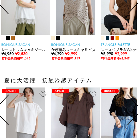
BONJOUR SAGAN
BONJOUR SAGAN
TRIANGLE PALETTE
レーストリムキャミソール
かぎ編みレースキャミビスチ
レースペプラムVネッ
¥4,950
¥2,530
ェ
¥4,290
¥2,999
ト
¥3,990
¥2,999
有料会員価格¥1,645
有料会員価格¥1,949
有料会員価格¥2,549
夏に大活躍、接触冷感アイテム
30%OFF
54%OFF
38%OFF