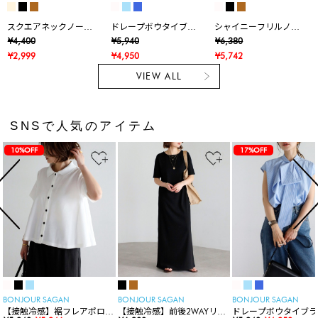
スクエアネックノース
ドレープボウタイブラ
シャイニーフリルノー
リブラウス
ウス
スリTシャツ
¥4,400
¥5,940
¥6,380
¥2,999
¥4,950
¥5,742
VIEW ALL
SNSで人気のアイテム
10%OFF
17%OFF
BONJOUR SAGAN
BONJOUR SAGAN
BONJOUR SAGAN
【接触冷感】裾フレアポロシ
【接触冷感】前後2WAYリブ
ドレープボウタイブラ