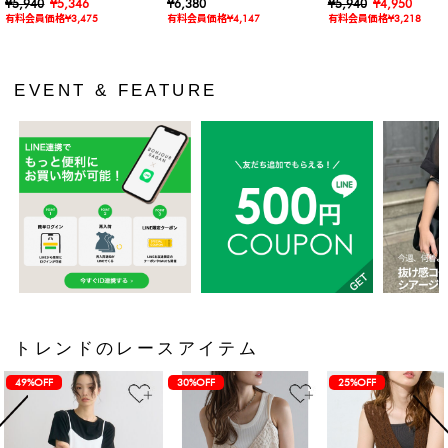
ャツ
¥5,940
¥5,346
カットワンピース
¥6,380
ス
¥5,940
¥4,950
有料会員価格¥3,475
有料会員価格¥4,147
有料会員価格¥3,218
EVENT & FEATURE
トレンドのレースアイテム
49%OFF
30%OFF
25%OFF