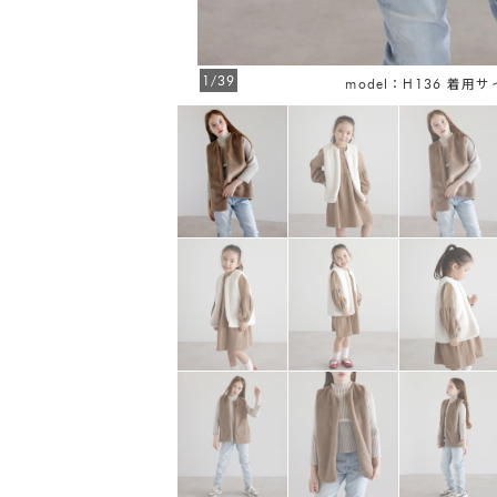
1/39
model：H136 着用