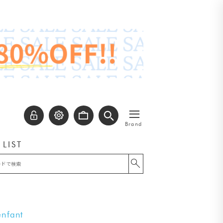
≡
Brand
 LIST
nfant