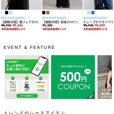
BONJOUR SAGAN
BONJOUR SAGAN
BONJOUR SAGAN
【接触冷感】裾フレアポロシ
【接触冷感】前後2WAYリブ
ドレープボウタイブラ
ャツ
¥5,940
¥5,346
カットワンピース
¥6,380
ス
¥5,940
¥4,950
有料会員価格¥3,475
有料会員価格¥4,147
有料会員価格¥3,218
EVENT & FEATURE
トレンドのレースアイテム