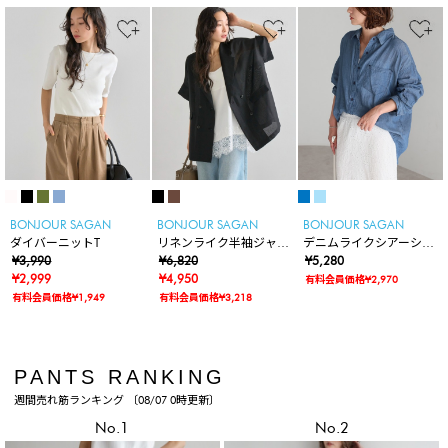
BONJOUR SAGAN
BONJOUR SAGAN
BONJOUR SAGAN
ダイバーニットT
リネンライク半袖ジャケ
デニムライクシアーシャ
¥3,990
ット
¥6,820
ツ
¥5,280
¥2,999
¥4,950
有料会員価格¥2,970
有料会員価格¥1,949
有料会員価格¥3,218
PANTS RANKING
週間売れ筋ランキング 〔08/07 0時更新〕
No.1
No.2