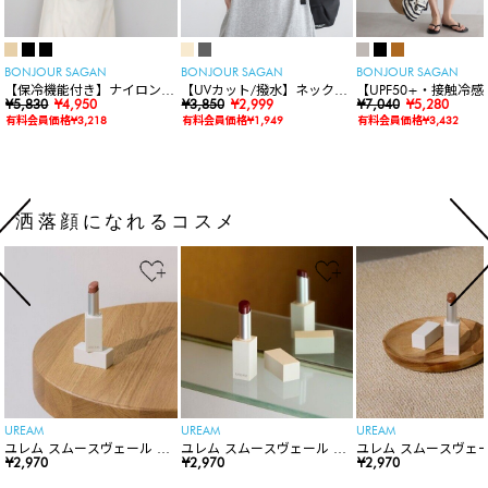
BONJOUR SAGAN
BONJOUR SAGAN
BONJOUR SAGAN
【保冷機能付き】ナイロンシ
【UVカット/撥水】ネックカ
【UPF50+・接触冷感
ョルダーバッグ
¥5,830
¥4,950
バー付きワイドリムハット
¥3,850
¥2,999
水】【水陸両用】ラッ
¥7,040
¥5,280
ードロンパース
有料会員価格¥3,218
有料会員価格¥1,949
有料会員価格¥3,432
洒落顔になれるコスメ
UREAM
UREAM
UREAM
ユレム スムースヴェール リ
ユレム スムースヴェール リ
ユレム スムースヴェー
ップスティック
¥2,970
ップスティック
¥2,970
ップスティック
¥2,970