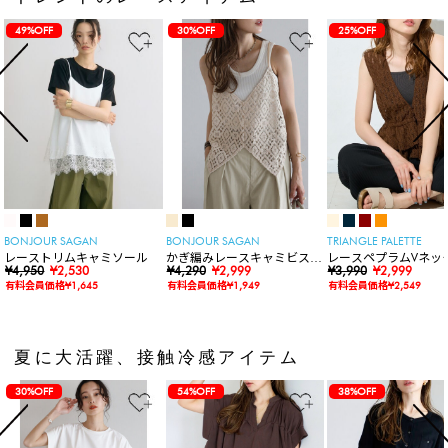
49%OFF
30%OFF
25%OFF
BONJOUR SAGAN
BONJOUR SAGAN
TRIANGLE PALETTE
レーストリムキャミソール
かぎ編みレースキャミビスチ
レースペプラムVネッ
¥4,950
¥2,530
ェ
¥4,290
¥2,999
ト
¥3,990
¥2,999
有料会員価格¥1,645
有料会員価格¥1,949
有料会員価格¥2,549
夏に大活躍、接触冷感アイテム
30%OFF
54%OFF
38%OFF