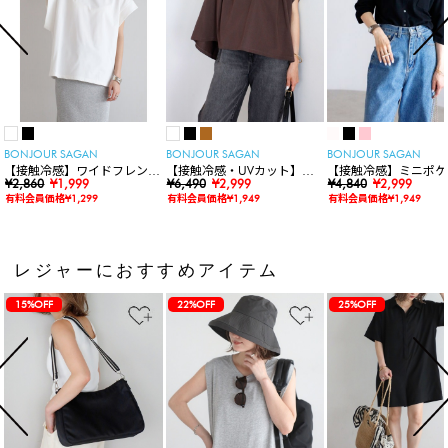
BONJOUR SAGAN
BONJOUR SAGAN
BONJOUR SAGAN
【接触冷感】ワイドフレンチ
【接触冷感・UVカット】シ
【接触冷感】ミニポケ
スリーブTシャツ
¥2,860
¥1,999
ャーリングスキッパートップ
¥6,490
¥2,999
袖ニットカーディガン
¥4,840
¥2,999
ス
有料会員価格¥1,299
有料会員価格¥1,949
有料会員価格¥1,949
レジャーにおすすめアイテム
15%OFF
22%OFF
25%OFF