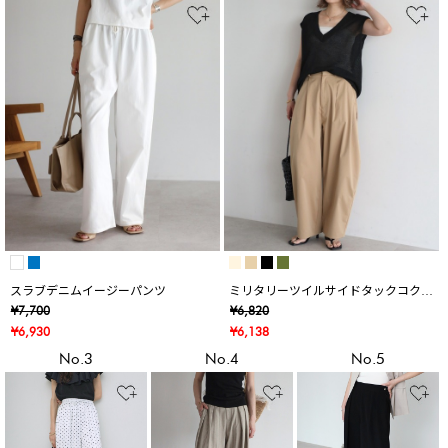
スラブデニムイージーパンツ
ミリタリーツイルサイドタックコクー
ンパンツ
¥7,700
¥6,820
¥6,930
¥6,138
No.3
No.4
No.5