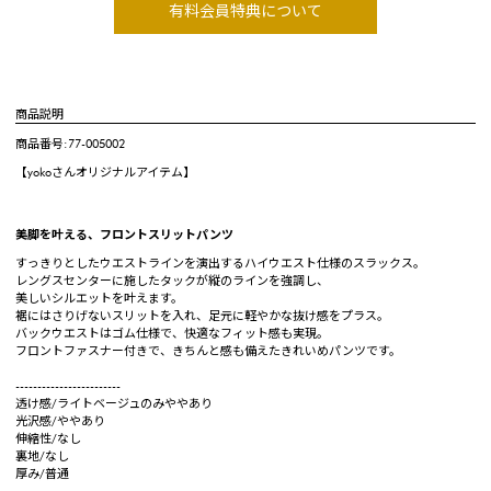
有料会員特典について
商品説明
商品番号:77-005002
【yokoさんオリジナルアイテム】
美脚を叶える、フロントスリットパンツ
すっきりとしたウエストラインを演出するハイウエスト仕様のスラックス。
レングスセンターに施したタックが縦のラインを強調し、
美しいシルエットを叶えます。
裾にはさりげないスリットを入れ、足元に軽やかな抜け感をプラス。
バックウエストはゴム仕様で、快適なフィット感も実現。
フロントファスナー付きで、きちんと感も備えたきれいめパンツです。
------------------------
透け感/ライトベージュのみややあり
光沢感/ややあり
伸縮性/なし
裏地/なし
厚み/普通