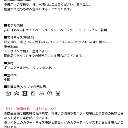
------------------------
※着用中の摩擦や、汗、水濡れにご注意ください。濃色品は、
色落ちや他のものへ色移りすることがあります。
■モデル情報
yoko【158cm】ライトベージュ、グレーベージュ、チャコールグレー着用
■実寸サイズ(平置き)
総丈100cm 股上30cm 股下68cm ウエスト33-38cm ヒップ47cm 渡り幅29cm
裾幅24cm
※デザインや加工・生地により、
同商品であっても多少の誤差が生じる場合がございます。
■素材
ポリエステル97% ポリウレタン3%
■生産国
中国
■洗濯表示(タップで表示説明)
【必ずご確認の上、ご検討ください】
※商品画像は撮影時の光や角度、お使いの照明やモニター環境により実物の色味と異
なって見える場合がございます。
※サイト上のカラー・サイズ表記と商品タグのカラー名・サイズ名が異なる場合がご
ざいます。