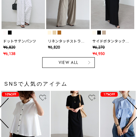
ドットサテンパンツ
リネンタッチストライ
サイドボタンタックワ
プタックワイドパンツ
イドパンツ
¥6,820
¥6,820
¥6,270
¥6,138
¥4,950
VIEW ALL
SNSで人気のアイテム
10%OFF
17%OFF