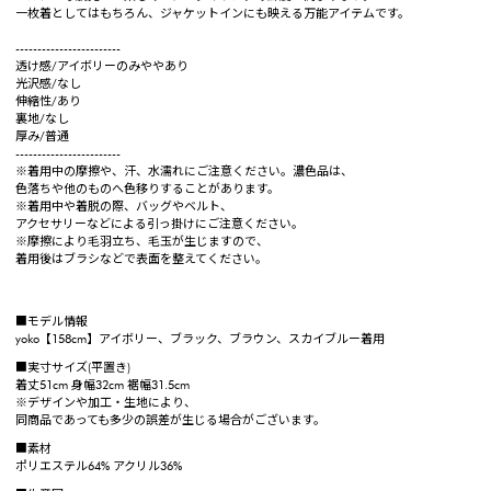
一枚着としてはもちろん、ジャケットインにも映える万能アイテムです。
------------------------
透け感/アイボリーのみややあり
光沢感/なし
伸縮性/あり
裏地/なし
厚み/普通
------------------------
※着用中の摩擦や、汗、水濡れにご注意ください。濃色品は、
色落ちや他のものへ色移りすることがあります。
※着用中や着脱の際、バッグやベルト、
アクセサリーなどによる引っ掛けにご注意ください。
※摩擦により毛羽立ち、毛玉が生じますので、
着用後はブラシなどで表面を整えてください。
■モデル情報
yoko【158cm】アイボリー、ブラック、ブラウン、スカイブルー着用
■実寸サイズ(平置き)
着丈51cm 身幅32cm 裾幅31.5cm
※デザインや加工・生地により、
同商品であっても多少の誤差が生じる場合がございます。
■素材
ポリエステル64% アクリル36%