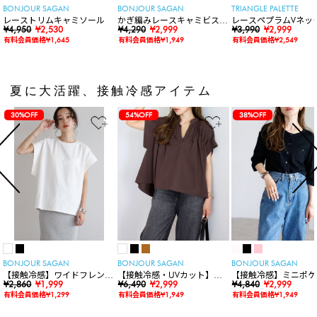
BONJOUR SAGAN
BONJOUR SAGAN
TRIANGLE PALETTE
レーストリムキャミソール
かぎ編みレースキャミビスチ
レースペプラムVネッ
¥4,950
¥2,530
ェ
¥4,290
¥2,999
ト
¥3,990
¥2,999
有料会員価格¥1,645
有料会員価格¥1,949
有料会員価格¥2,549
夏に大活躍、接触冷感アイテム
30%OFF
54%OFF
38%OFF
BONJOUR SAGAN
BONJOUR SAGAN
BONJOUR SAGAN
【接触冷感】ワイドフレンチ
【接触冷感・UVカット】シ
【接触冷感】ミニポケ
スリーブTシャツ
¥2,860
¥1,999
ャーリングスキッパートップ
¥6,490
¥2,999
袖ニットカーディガン
¥4,840
¥2,999
ス
有料会員価格¥1,299
有料会員価格¥1,949
有料会員価格¥1,949