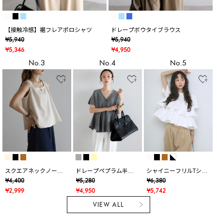
【接触冷感】裾フレアポロシャツ
ドレープボウタイブラウス
¥5,940
¥5,940
¥5,346
¥4,950
No.3
No.4
No.5
スクエアネックノース
ドレープペプラム半袖
シャイニーフリルTシャ
リブラウス
ニットカーデ
ツ
¥4,400
¥5,280
¥6,380
¥2,999
¥4,950
¥5,742
VIEW ALL