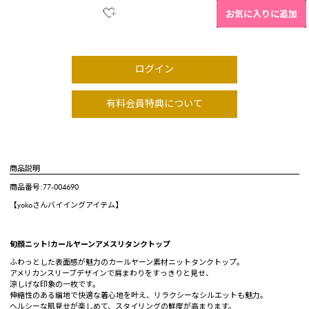
お気に入りに追加
ログイン
有料会員特典について
商品説明
商品番号:77-004690
【yokoさんバイイングアイテム】
旬顔ニット!カールヤーンアメスリタンクトップ
ふわっとした表面感が魅力のカールヤーン素材ニットタンクトップ。
アメリカンスリーブデザインで肩まわりをすっきりと見せ、
涼しげな印象の一枚です。
伸縮性のある編地で快適な着心地を叶え、リラクシーなシルエットも魅力。
ヘルシーな肌見せが楽しめて、スタイリングの鮮度が高まります。