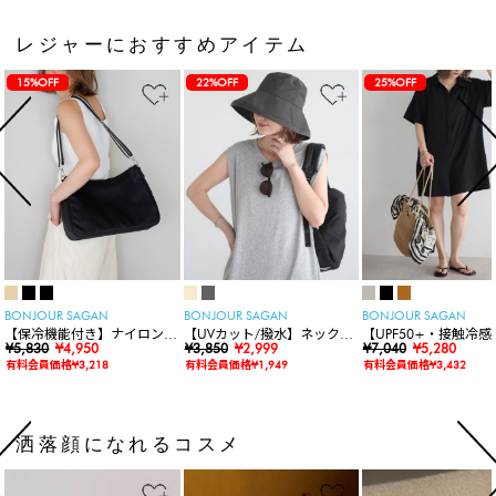
レジャーにおすすめアイテム
15%OFF
22%OFF
25%OFF
BONJOUR SAGAN
BONJOUR SAGAN
BONJOUR SAGAN
【保冷機能付き】ナイロンシ
【UVカット/撥水】ネックカ
【UPF50+・接触冷感
ョルダーバッグ
¥5,830
¥4,950
バー付きワイドリムハット
¥3,850
¥2,999
水】【水陸両用】ラッ
¥7,040
¥5,280
ードロンパース
有料会員価格¥3,218
有料会員価格¥1,949
有料会員価格¥3,432
洒落顔になれるコスメ