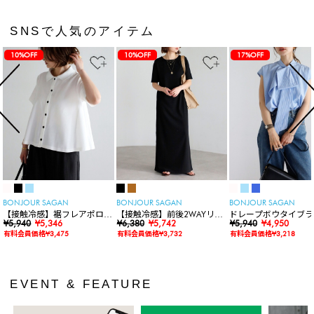
SNSで人気のアイテム
10%OFF
10%OFF
17%OFF
BONJOUR SAGAN
BONJOUR SAGAN
BONJOUR SAGAN
【接触冷感】裾フレアポロシ
【接触冷感】前後2WAYリブ
ドレープボウタイブラ
ャツ
¥5,940
¥5,346
カットワンピース
¥6,380
¥5,742
ス
¥5,940
¥4,950
有料会員価格¥3,475
有料会員価格¥3,732
有料会員価格¥3,218
EVENT & FEATURE