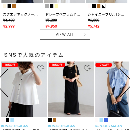
スクエアネックノース
ドレープペプラム半袖
シャイニーフリルTシャ
リブラウス
ニットカーデ
ツ
¥4,400
¥5,280
¥6,380
¥2,999
¥4,950
¥5,742
VIEW ALL
SNSで人気のアイテム
10%OFF
10%OFF
17%OFF
BONJOUR SAGAN
BONJOUR SAGAN
BONJOUR SAGAN