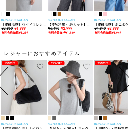
BONJOUR SAGAN
BONJOUR SAGAN
BONJOUR SAGAN
【接触冷感】ワイドフレンチ
【接触冷感・UVカット】シ
【接触冷感】ミニポケ
スリーブTシャツ
¥2,860
¥1,999
ャーリングスキッパートップ
¥6,490
¥2,999
袖ニットカーディガン
¥4,840
¥2,999
ス
有料会員価格¥1,299
有料会員価格¥1,949
有料会員価格¥1,949
レジャーにおすすめアイテム
15%OFF
22%OFF
25%OFF
BONJOUR SAGAN
BONJOUR SAGAN
BONJOUR SAGAN
【保冷機能付き】ナイロンシ
【UVカット/撥水】ネックカ
【UPF50+・接触冷感