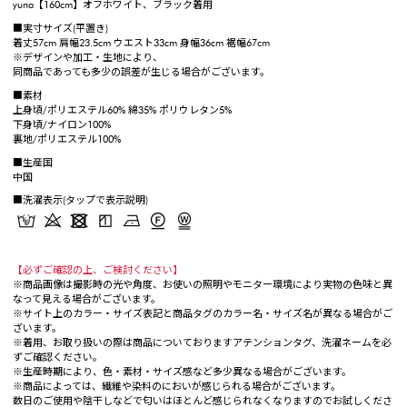
yuna【160cm】オフホワイト、ブラック着用
■実寸サイズ(平置き)
着丈57cm 肩幅23.5cm ウエスト33cm 身幅36cm 裾幅67cm
※デザインや加工・生地により、
同商品であっても多少の誤差が生じる場合がございます。
■素材
上身頃/ポリエステル60% 綿35% ポリウレタン5%
下身頃/ナイロン100%
裏地/ポリエステル100%
■生産国
中国
■洗濯表示(タップで表示説明)
【必ずご確認の上、ご検討ください】
※商品画像は撮影時の光や角度、お使いの照明やモニター環境により実物の色味と異
なって見える場合がございます。
※サイト上のカラー・サイズ表記と商品タグのカラー名・サイズ名が異なる場合がご
ざいます。
※着用、お取り扱いの際は商品についておりますアテンションタグ、洗濯ネームを必
ずご確認ください。
※生産時期により、色・素材・サイズ感など多少異なる場合がございます。
※商品によっては、繊維や染料のにおいが感じられる場合がございます。
数日のご使用や陰干しなどで匂いはほとんど感じられなくなりますのでお試しくださ