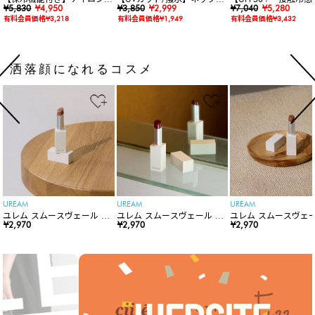
ョルダーバッグ
¥5,830
¥4,950
バー付きワイドリムハット
¥3,850
¥2,999
水】【水陸両用】ラッ
¥7,040
¥5,280
ードロンパース
有料会員価格¥3,218
有料会員価格¥1,949
有料会員価格¥3,432
洒落顔になれるコスメ
UREAM
UREAM
UREAM
ユレム スムースヴェール リ
ユレム スムースヴェール リ
ユレム スムースヴェー
ップスティック
¥2,970
ップスティック
¥2,970
ップスティック
¥2,970