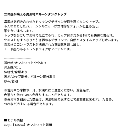
立体感が映える異素材バルーンタンクトップ
異素材を組み合わせたドッキングデザインが目を惹くタンクトップ。
ふんわりとしたバルーンシルエットが立体的なフォルムを生み出し、
華やかに演出します。
トップ部分はリブ素材で仕立てられ、カップ付きだから1枚でも快適な着心地。
ウエストをすっきりと引き締めるデザインで、自然とスタイルアップも叶います。
異素材のコントラストが洗練された雰囲気を醸し出し、
モード感のあるトレンドライクなアイテムです。
------------------------
透け感/オフホワイトややあり
光沢感/なし
伸縮性/身頃あり
裏地/カップ部分、バルーン部分あり
厚み/普通
------------------------
※着用中の摩擦や、汗、水濡れにご注意ください。濃色品は、
色落ちや他のものへ色移りすることがあります。
※異素材を組合せた商品は、洗濯を繰り返すことで形態変化(ねじれ、たるみ、
つれなど)がおこる場合があります。
■モデル情報
mayu【165cm】オフホワイト着用