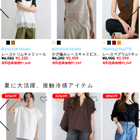
BONJOUR SAGAN
BONJOUR SAGAN
TRIANGLE PALETTE
レーストリムキャミソール
かぎ編みレースキャミビスチ
レースペプラムVネッ
¥4,950
¥2,530
ェ
¥4,290
¥2,999
ト
¥3,990
¥2,999
有料会員価格¥1,645
有料会員価格¥1,949
有料会員価格¥2,549
夏に大活躍、接触冷感アイテム
30%OFF
54%OFF
38%OFF