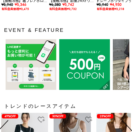
【接触冷感】裾フレアポロシ
【接触冷感】前後2WAYリブ
ドレープボウタイブラ
ャツ
¥5,940
¥5,346
カットワンピース
¥6,380
¥5,742
ス
¥5,940
¥4,950
有料会員価格¥3,475
有料会員価格¥3,732
有料会員価格¥3,218
EVENT & FEATURE
トレンドのレースアイテム
49%OFF
30%OFF
25%OFF