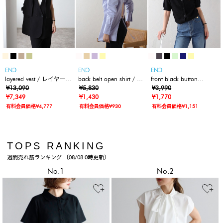
ENↃ
ENↃ
ENↃ
layered vest / レイヤード
back belt open shirt / バ
front black button
ジレベスト
¥13,090
ックベルトオープンシャ
¥5,830
summer knit cardigan /
¥3,990
¥7,349
ツ
¥1,430
フロントブラックボタン
¥1,770
サマーニットカーディガ
有料会員価格¥4,777
有料会員価格¥930
有料会員価格¥1,151
ン
TOPS RANKING
週間売れ筋ランキング 〔08/08 0時更新〕
No.1
No.2