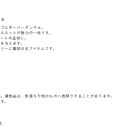
チョ
のプルオーバーポンチョ。
シルエットが魅力の一枚です。
ネートの主役に。
象を与えます。
フリーに着回せるアイテムです。
い。濃色品は、色落ちや他のものへ色移りすることがあります。
ます。
用