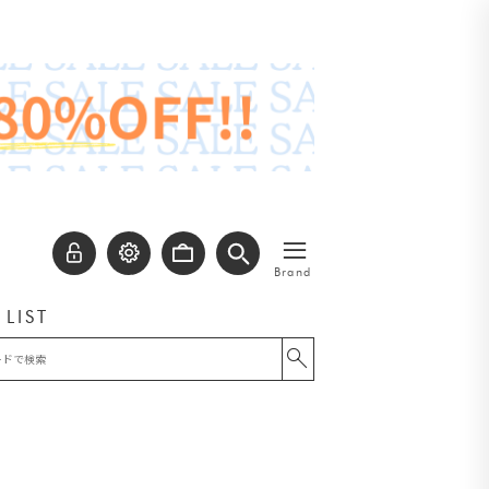
≡
Brand
 LIST