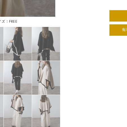
イズ：FREE
ブラ
有