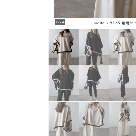
1/24
FREE
model：H165 着用サ