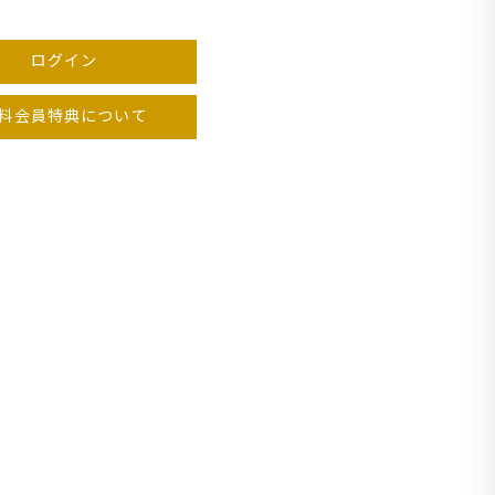
ログイン
ック
ライ
料会員特典について