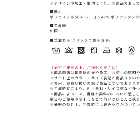
※デザインや加工・生地により、同商品であって
■素材
ポリエステル50% レーヨン45% ポリウレタン5
■生産国
中国
■洗濯表示(クリックで表示説明)
【必ずご確認の上、ご検討ください】
※商品画像は撮影時の光や角度、お使いの照明
※サイト上のカラー・サイズ表記と商品タグの
※着用、お取り扱いの際は商品についておりま
※生産時期により、色・素材・サイズ感など多
※商品によっては、繊維や染料のにおいが感じ
数日のご使用や陰干しなどで匂いはほとんど感
※通販の特性上、到着時には畳みシワがついて