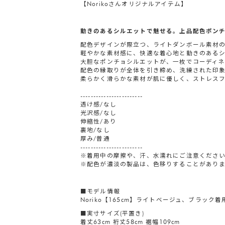
【Norikoさんオリジナルアイテム】
動きのあるシルエットで魅せる。上品配色ポン
配色デザインが際立つ、ライトダンボール素材
軽やかな素材感に、快適な着心地と動きのある
大胆なポンチョシルエットが、一枚でコーディ
配色の縁取りが全体を引き締め、洗練された印
柔らかく滑らかな素材が肌に優しく、ストレス
------------------------
透け感/なし
光沢感/なし
伸縮性/あり
裏地/なし
厚み/普通
------------------------
※着用中の摩擦や、汗、水濡れにご注意くださ
※配色が濃淡の製品は、色移りすることがあり
■モデル情報
Noriko【165cm】ライトベージュ、ブラック着
■実寸サイズ(平置き)
着丈63cm 裄丈58cm 裾幅109cm