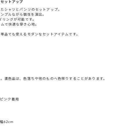
ンセットアップ
したシャツとパンツのセットアップ。
シンプルながら個性を演出。
イリングが可能です。
ゴムで快適な穿き心地。
れ単品でも使えるモダンなセットアイテムです。
い。濃色品は、色落ちや他のものへ色移りすることがあります。
トピンク着用
幅62cm