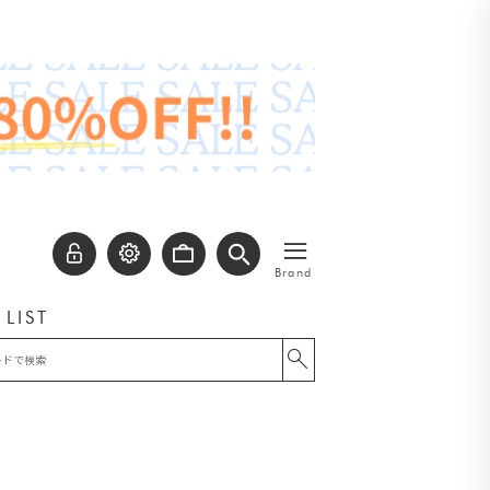
≡
Brand
 LIST