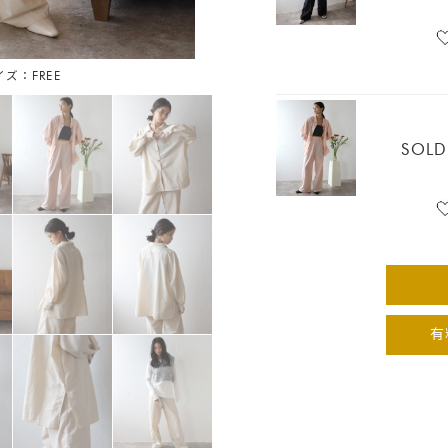
イズ：FREE
アイボ
SOLD
有