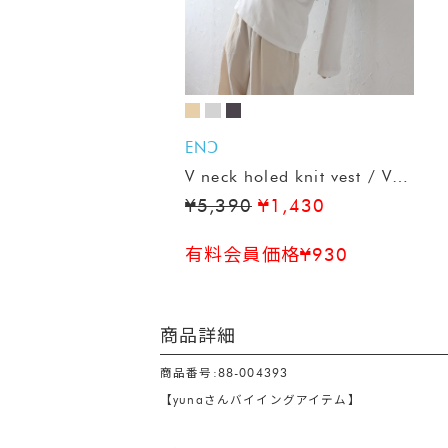
ENↃ
V neck holed knit vest / Vネ
ックホールニットベスト
¥5,390
¥1,430
有料会員価格¥930
商品詳細
商品番号:88-004393
【yunaさんバイイングアイテム】