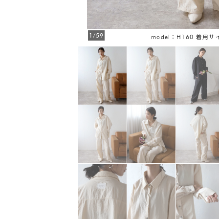
1/59
model：H160 着用サ