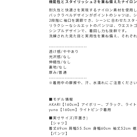
機能性とスタイリッシュさを兼ね備えたナイロ
耐久性と快適さを実現するナイロン素材を使用
バックラベルデザインがポイントのシャツは、
2段階に袖口を調節でき、シーンに合わせたスタ
リラクシーなシルエットのパンツは、ウエスト
シンプルデザインで、着回し力も抜群です。
洗練された見た目と実用性を兼ね備え、それぞ
------------------------
透け感/ややあり
光沢感/なし
伸縮性/なし
裏地/なし
厚み/普通
------------------------
※着用中の摩擦や、汗、水濡れにご注意くださ
■モデル情報
AKARI【160cm】アイボリー、ブラック、ライ
yuna【160cm】ライトピンク着用
■実寸サイズ(平置き)
【シャツ】
着丈69cm 肩幅55.5cm 身幅60cm 袖丈52cm 裾
【パンツ】