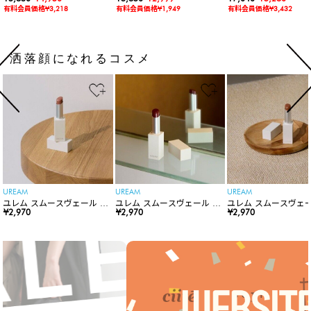
ードロンパース
有料会員価格¥3,218
有料会員価格¥1,949
有料会員価格¥3,432
洒落顔になれるコスメ
UREAM
UREAM
UREAM
ユレム スムースヴェール リ
ユレム スムースヴェール リ
ユレム スムースヴェー
ップスティック
¥2,970
ップスティック
¥2,970
ップスティック
¥2,970