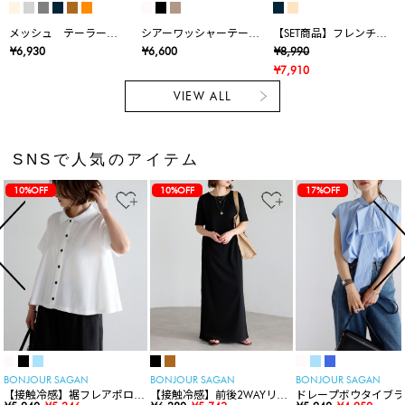
メッシュ テーラード
シアーワッシャーテー
【SET商品】フレンチス
ジャケット
ラードジャケット
リーブオールインワン /
¥6,930
¥6,600
¥8,990
ウエストブラウジング/
¥7,910
美シルエット
VIEW ALL
SNSで人気のアイテム
10%OFF
10%OFF
17%OFF
BONJOUR SAGAN
BONJOUR SAGAN
BONJOUR SAGAN
【接触冷感】裾フレアポロシ
【接触冷感】前後2WAYリブ
ドレープボウタイブラ