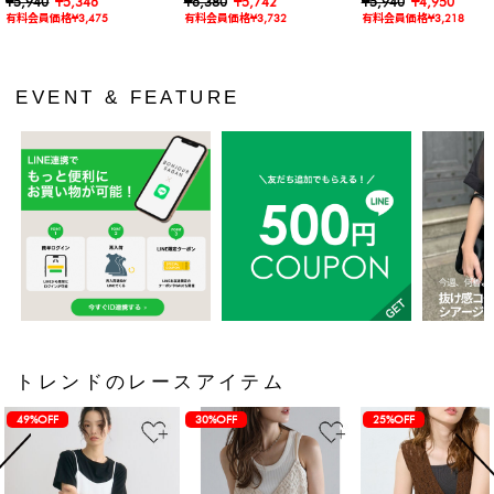
ャツ
¥5,940
¥5,346
カットワンピース
¥6,380
¥5,742
ス
¥5,940
¥4,950
有料会員価格¥3,475
有料会員価格¥3,732
有料会員価格¥3,218
EVENT & FEATURE
トレンドのレースアイテム
49%OFF
30%OFF
25%OFF