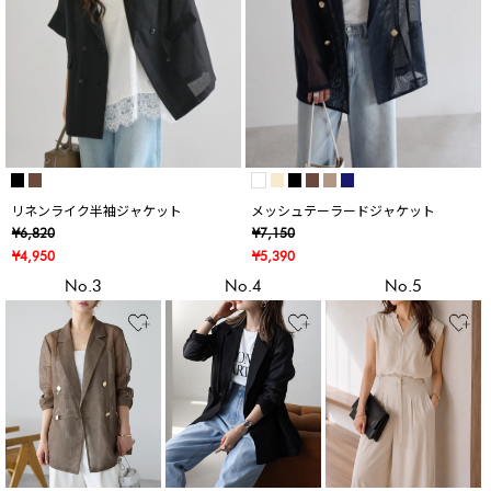
リネンライク半袖ジャケット
メッシュテーラードジャケット
¥6,820
¥7,150
¥4,950
¥5,390
No.3
No.4
No.5