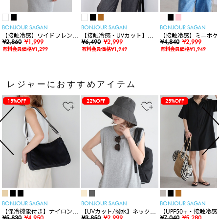
BONJOUR SAGAN
BONJOUR SAGAN
BONJOUR SAGAN
【接触冷感】ワイドフレンチ
【接触冷感・UVカット】シ
【接触冷感】ミニポケ
スリーブTシャツ
¥2,860
¥1,999
ャーリングスキッパートップ
¥6,490
¥2,999
袖ニットカーディガン
¥4,840
¥2,999
ス
有料会員価格¥1,299
有料会員価格¥1,949
有料会員価格¥1,949
レジャーにおすすめアイテム
15%OFF
22%OFF
25%OFF
BONJOUR SAGAN
BONJOUR SAGAN
BONJOUR SAGAN
【保冷機能付き】ナイロンシ
【UVカット/撥水】ネックカ
【UPF50+・接触冷感
ョルダーバッグ
¥5,830
¥4,950
バー付きワイドリムハット
¥3,850
¥2,999
水】【水陸両用】ラッ
¥7,040
¥5,280