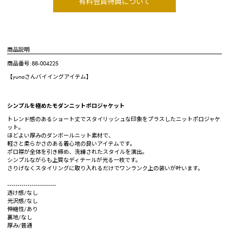
有料会員特典について
商品説明
商品番号:88-004225
【yunaさんバイイングアイテム】
シンプルを極めたモダンニットポロジャケット
トレンド感のあるショート丈でスタイリッシュな印象をプラスしたニットポロジャケ
ット。
ほどよい厚みのダンボールニット素材で、
軽さと柔らかさのある着心地の良いアイテムです。
ポロ襟が全体を引き締め、洗練されたスタイルを演出。
シンプルながらも上質なディテールが光る一枚です。
さりげなくスタイリングに取り入れるだけでワンランク上の装いが叶います。
------------------------
透け感/なし
光沢感/なし
伸縮性/あり
裏地/なし
厚み/普通