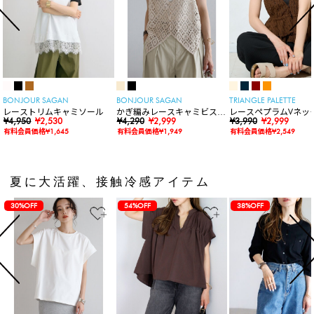
BONJOUR SAGAN
BONJOUR SAGAN
TRIANGLE PALETTE
レーストリムキャミソール
かぎ編みレースキャミビスチ
レースペプラムVネッ
¥4,950
¥2,530
ェ
¥4,290
¥2,999
ト
¥3,990
¥2,999
有料会員価格¥1,645
有料会員価格¥1,949
有料会員価格¥2,549
夏に大活躍、接触冷感アイテム
30%OFF
54%OFF
38%OFF