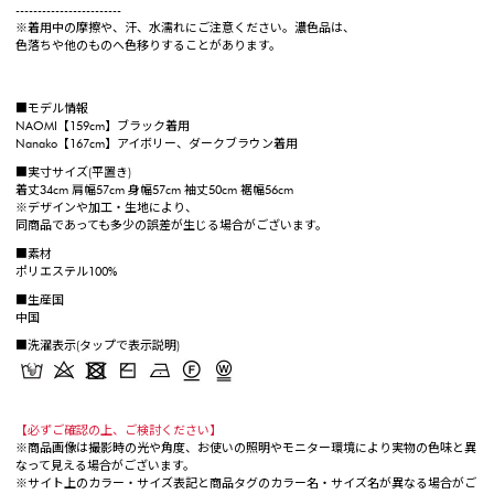
------------------------
※着用中の摩擦や、汗、水濡れにご注意ください。濃色品は、
色落ちや他のものへ色移りすることがあります。
■モデル情報
NAOMI【159cm】ブラック着用
Nanako【167cm】アイボリー、ダークブラウン着用
■実寸サイズ(平置き)
着丈34cm 肩幅57cm 身幅57cm 袖丈50cm 裾幅56cm
※デザインや加工・生地により、
同商品であっても多少の誤差が生じる場合がございます。
■素材
ポリエステル100%
■生産国
中国
■洗濯表示(タップで表示説明)
【必ずご確認の上、ご検討ください】
※商品画像は撮影時の光や角度、お使いの照明やモニター環境により実物の色味と異
なって見える場合がございます。
※サイト上のカラー・サイズ表記と商品タグのカラー名・サイズ名が異なる場合がご