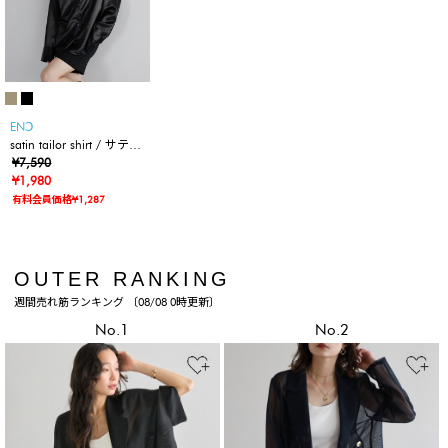
ENↃ
satin tailor shirt / サテン
テーラーシャツ
¥7,590
¥1,980
有料会員価格¥1,287
OUTER RANKING
週間売れ筋ランキング 〔08/08 0時更新〕
No.1
No.2