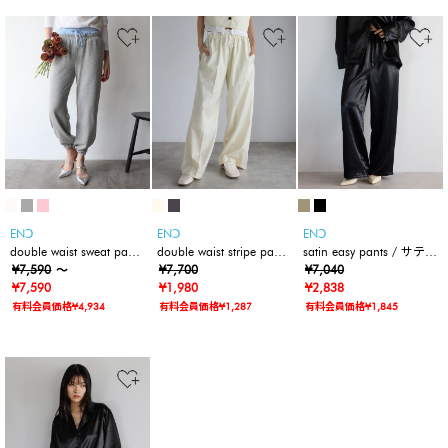
ENↃ
ENↃ
ENↃ
double waist sweat pants
double waist stripe pants
satin easy pants / サテン
/ ダブルウエストスウェ
¥7,590
～
/ ピンストライプダブル
¥7,700
イージーパンツ
¥7,040
ットパンツ
¥7,590
ウエストパンツ
¥1,980
¥2,838
有料会員価格¥4,934
有料会員価格¥1,287
有料会員価格¥1,845