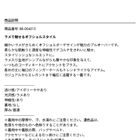
商品説明
商品番号:88-004013
ラメで魅せるオフショルスタイル
細かいラメがきらめくオフショルダーデザインが魅力のプルオーバーです。
柔らかな肌触りと適度な伸縮性でデコルテをきれいに魅せ、
スタイリッシュなシルエットに。
ラメ入り生地がシンプルながらも華やかな印象を与えて、
いつものコーディネートにアクセントをプラス。
長めの丈に袖口のフィンガーホールもトレンドライクなアイテム。
カジュアルからエレガントまで幅広く活躍する一着です。
------------------------
透け感/アイボリーややあり
光沢感/ラメあり
伸縮性/あり
裏地/なし
厚み/普通
------------------------
※着用中の摩擦や、汗、水濡れにご注意ください。濃色品は、
色落ちや他のものへ色移りすることがあります。
※着用中や着脱の際、バッグやベルト、
アクセサリーなどによる引っ掛けにご注意ください。