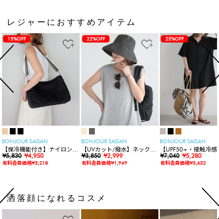
レジャーにおすすめアイテム
15%OFF
22%OFF
25%OFF
BONJOUR SAGAN
BONJOUR SAGAN
BONJOUR SAGAN
【保冷機能付き】ナイロンシ
【UVカット/撥水】ネックカ
【UPF50+・接触冷感
ョルダーバッグ
¥5,830
¥4,950
バー付きワイドリムハット
¥3,850
¥2,999
水】【水陸両用】ラッ
¥7,040
¥5,280
ードロンパース
有料会員価格¥3,218
有料会員価格¥1,949
有料会員価格¥3,432
洒落顔になれるコスメ