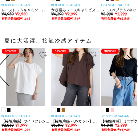
BONJOUR SAGAN
BONJOUR SAGAN
TRIANGLE PALETTE
レーストリムキャミソール
かぎ編みレースキャミビスチ
レースペプラムVネッ
¥4,950
¥2,530
ェ
¥4,290
¥2,999
ト
¥3,990
¥2,999
有料会員価格¥1,645
有料会員価格¥1,949
有料会員価格¥2,549
夏に大活躍、接触冷感アイテム
30%OFF
54%OFF
38%OFF
BONJOUR SAGAN
BONJOUR SAGAN
BONJOUR SAGAN
【接触冷感】ワイドフレンチ
【接触冷感・UVカット】シ
【接触冷感】ミニポケ
スリーブTシャツ
¥2,860
¥1,999
ャーリングスキッパートップ
¥6,490
¥2,999
袖ニットカーディガン
¥4,840
¥2,999
ス
有料会員価格¥1,299
有料会員価格¥1,949
有料会員価格¥1,949