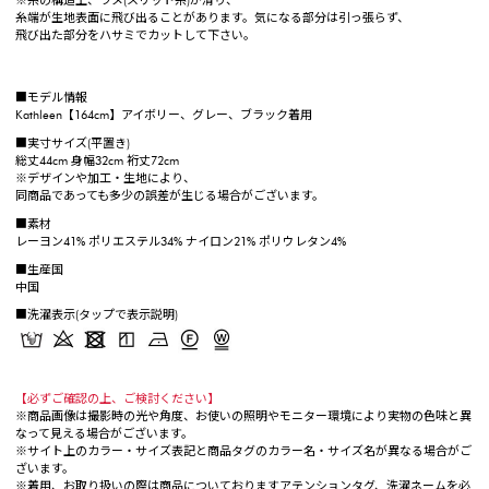
※糸の構造上、ラメ(スリット糸)が滑り、
糸端が生地表面に飛び出ることがあります。気になる部分は引っ張らず、
飛び出た部分をハサミでカットして下さい。
■モデル情報
Kathleen【164cm】アイボリー、グレー、ブラック着用
■実寸サイズ(平置き)
総丈44cm 身幅32cm 裄丈72cm
※デザインや加工・生地により、
同商品であっても多少の誤差が生じる場合がございます。
■素材
レーヨン41% ポリエステル34% ナイロン21% ポリウレタン4%
■生産国
中国
■洗濯表示(タップで表示説明)
【必ずご確認の上、ご検討ください】
※商品画像は撮影時の光や角度、お使いの照明やモニター環境により実物の色味と異
なって見える場合がございます。
※サイト上のカラー・サイズ表記と商品タグのカラー名・サイズ名が異なる場合がご
ざいます。
※着用、お取り扱いの際は商品についておりますアテンションタグ、洗濯ネームを必