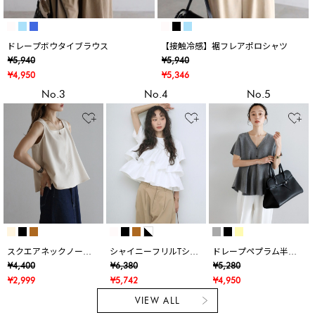
ドレープボウタイブラウス
【接触冷感】裾フレアポロシャツ
¥5,940
¥5,940
¥4,950
¥5,346
No.3
No.4
No.5
スクエアネックノース
シャイニーフリルTシャ
ドレープペプラム半袖
リブラウス
ツ
ニットカーデ
¥4,400
¥6,380
¥5,280
¥2,999
¥5,742
¥4,950
VIEW ALL