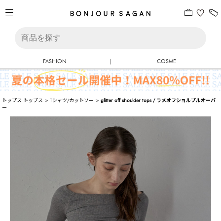
FASHION
|
COSME
トップス
トップス
>
Tシャツ/カットソー
>
glitter off shoulder tops / ラメオフショルプルオーバ
ー