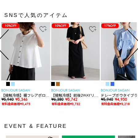
SNSで人気のアイテム
10%OFF
10%OFF
17%OFF
BONJOUR SAGAN
BONJOUR SAGAN
BONJOUR SAGAN
【接触冷感】裾フレアポロシ
【接触冷感】前後2WAYリブ
ドレープボウタイブラ
ャツ
¥5,940
¥5,346
カットワンピース
¥6,380
¥5,742
ス
¥5,940
¥4,950
有料会員価格¥3,475
有料会員価格¥3,732
有料会員価格¥3,218
EVENT & FEATURE