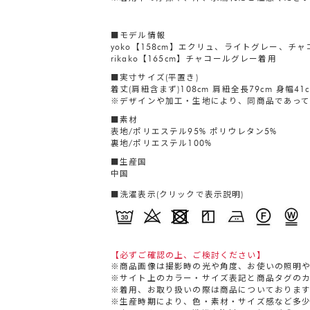
■モデル情報
yoko【158cm】エクリュ、ライトグレー、チ
rikako【165cm】チャコールグレー着用
■実寸サイズ(平置き)
着丈(肩紐含まず)108cm 肩紐全長79cm 身幅41c
※デザインや加工・生地により、同商品であって
■素材
表地/ポリエステル95% ポリウレタン5%
裏地/ポリエステル100%
■生産国
中国
■洗濯表示(クリックで表示説明)
【必ずご確認の上、ご検討ください】
※商品画像は撮影時の光や角度、お使いの照明
※サイト上のカラー・サイズ表記と商品タグの
※着用、お取り扱いの際は商品についておりま
※生産時期により、色・素材・サイズ感など多