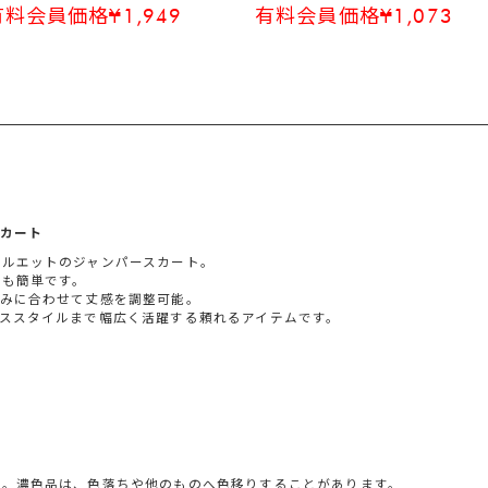
有料会員価格¥1,949
有料会員価格¥1,073
カート
シルエットのジャンパースカート。
脱も簡単です。
好みに合わせて丈感を調整可能。
ススタイルまで幅広く活躍する頼れるアイテムです。
い。濃色品は、色落ちや他のものへ色移りすることがあります。