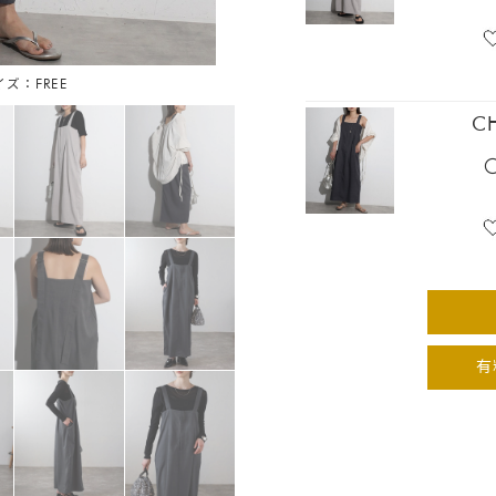
イズ：FREE
キナ
C
有