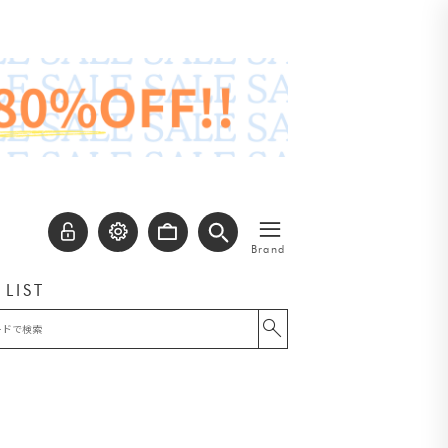
≡
Brand
 LIST