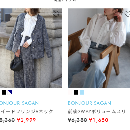
ONJOUR SAGAN
BONJOUR SAGAN
ツイードフリンジVネックジ
前後2WAYボリュームスリ
ャケット
ブスリムボウタイブラウス
8,360
¥2,999
¥6,380
¥1,650