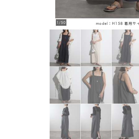
1/50
FREE
model：H158 着用サ