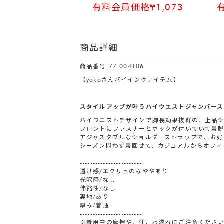
有料会員価格¥1,073
商品詳細
商品番号:77-004106
【yokoさんバイイングアイテム】
スタイルアップが叶うハイウエストジャンパース
ハイウエストデザインで脚長効果抜群の、上品
フロントにファスナーとホックが付いていて着
アジャスタブルなショルダーストラップで、お
シーズン問わず着回せて、カジュアルからオフィ
------------------------
透け感/エクリュのみややあり
光沢感/なし
伸縮性/なし
裏地/あり
厚み/普通
------------------------
※着用中の摩擦や、汗、水濡れにご注意くださ