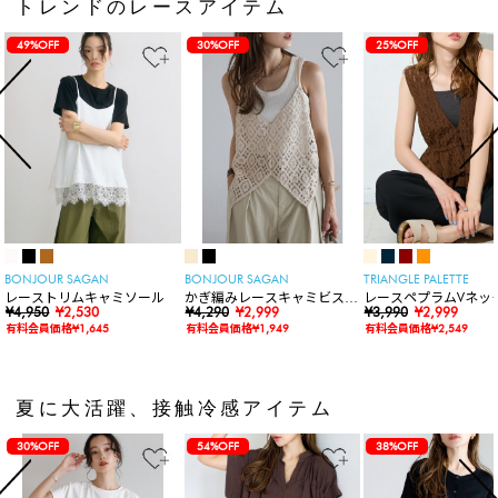
トレンドのレースアイテム
49%OFF
30%OFF
25%OFF
BONJOUR SAGAN
BONJOUR SAGAN
TRIANGLE PALETTE
レーストリムキャミソール
かぎ編みレースキャミビスチ
レースペプラムVネッ
¥4,950
¥2,530
ェ
¥4,290
¥2,999
ト
¥3,990
¥2,999
有料会員価格¥1,645
有料会員価格¥1,949
有料会員価格¥2,549
夏に大活躍、接触冷感アイテム
30%OFF
54%OFF
38%OFF