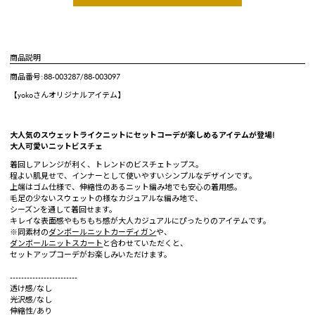
商品説明
商品番号:88-003287/88-003097
【yokoさんオリジナルアイテム】
大人気のスウェットライクニットにセットコーデが楽しめるアイテムが登場!
大人可愛いニットビスチェ
着回しアレンジが利く、トレンドのビスチェトップス。
程よい肌見せで、インナーとして使いやすいシンプルなデザインです。
上端はゴム仕様で、伸縮性のあるニット編み地でも安心の着用感。
毛足の少ないスウェットの様なカジュアルな編み地で、
シーズンを通して着回せます。
キレイな表面感やもちもち感が大人カジュアルにぴったりのアイテムです。
※同素材の
ダンボールニットカーディガン
や、
ダンボールニットスカート
と合わせていただくと、
セットアップコーデがお楽しみいただけます。
------------------------
透け感/なし
光沢感/なし
伸縮性/あり