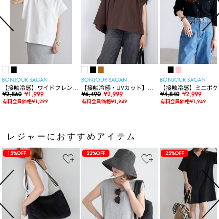
BONJOUR SAGAN
BONJOUR SAGAN
BONJOUR SAGAN
【接触冷感】ワイドフレンチ
【接触冷感・UVカット】シ
【接触冷感】ミニポケ
スリーブTシャツ
¥2,860
¥1,999
ャーリングスキッパートップ
¥6,490
¥2,999
袖ニットカーディガン
¥4,840
¥2,999
ス
有料会員価格¥1,299
有料会員価格¥1,949
有料会員価格¥1,949
レジャーにおすすめアイテム
15%OFF
22%OFF
25%OFF