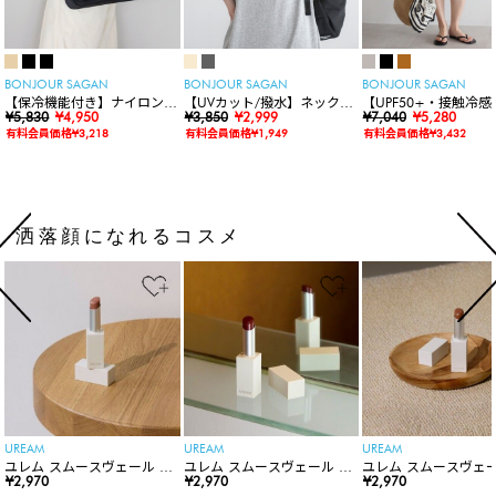
BONJOUR SAGAN
BONJOUR SAGAN
BONJOUR SAGAN
【保冷機能付き】ナイロンシ
【UVカット/撥水】ネックカ
【UPF50+・接触冷感
ョルダーバッグ
¥5,830
¥4,950
バー付きワイドリムハット
¥3,850
¥2,999
水】【水陸両用】ラッ
¥7,040
¥5,280
ードロンパース
有料会員価格¥3,218
有料会員価格¥1,949
有料会員価格¥3,432
洒落顔になれるコスメ
UREAM
UREAM
UREAM
ユレム スムースヴェール リ
ユレム スムースヴェール リ
ユレム スムースヴェー
ップスティック
¥2,970
ップスティック
¥2,970
ップスティック
¥2,970