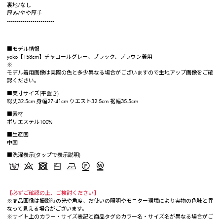
裏地/なし
厚み/やや厚手
------------------------
■モデル情報
yoko【158cm】チャコールグレー、ブラック、ブラウン着用
※
モデル着用画像は実際の色と多少異なる場合がございますので生地アップ画像をご確
認ください。
■実寸サイズ(平置き)
総丈32.5cm 身幅27-41cm ウエスト32.5cm 裾幅35.5cm
■素材
ポリエステル100%
■生産国
中国
■洗濯表示(タップで表示説明)
【必ずご確認の上、ご検討ください】
※商品画像は撮影時の光や角度、お使いの照明やモニター環境により実物の色味と異
なって見える場合がございます。
※サイト上のカラー・サイズ表記と商品タグのカラー名・サイズ名が異なる場合がご