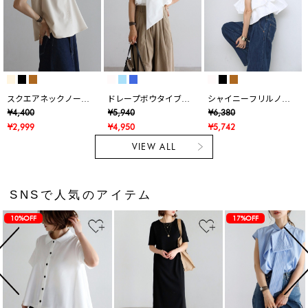
スクエアネックノース
ドレープボウタイブラ
シャイニーフリルノー
リブラウス
ウス
スリTシャツ
¥4,400
¥5,940
¥6,380
¥2,999
¥4,950
¥5,742
VIEW ALL
SNSで人気のアイテム
10%OFF
17%OFF