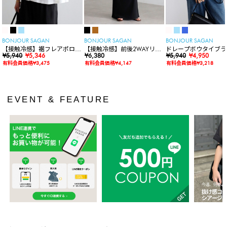
BONJOUR SAGAN
BONJOUR SAGAN
BONJOUR SAGAN
【接触冷感】裾フレアポロシ
【接触冷感】前後2WAYリブ
ドレープボウタイブラ
ャツ
¥5,940
¥5,346
カットワンピース
¥6,380
ス
¥5,940
¥4,950
有料会員価格¥3,475
有料会員価格¥4,147
有料会員価格¥3,218
EVENT & FEATURE