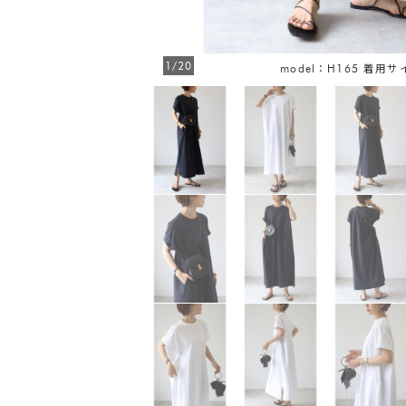
1/20
model：H165 着用サ