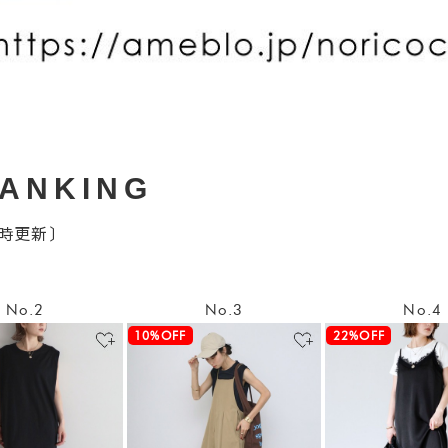
RANKING
0時更新〕
No.2
No.3
No.4
10%OFF
22%OFF