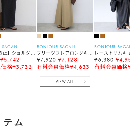
 SAGAN
BONJOUR SAGAN
BONJOUR SAGA
防止】ショルダー
プリーツフレアロングキャ
レーストリムキ
¥5,742
¥7,920
¥7,128
¥6,380
¥4,9
ースリワンピース
ミワンピース
ース
価格¥3,732
有料会員価格¥4,633
有料会員価格¥3
VIEW ALL
イテム