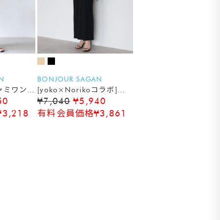
N
BONJOUR SAGAN
ャミワンピ
[yoko×Norikoコラボ]パ
50
¥7,040
¥5,940
ッド付きスクエアネックリ
ブニットワンピース
,218
有料会員価格¥3,861