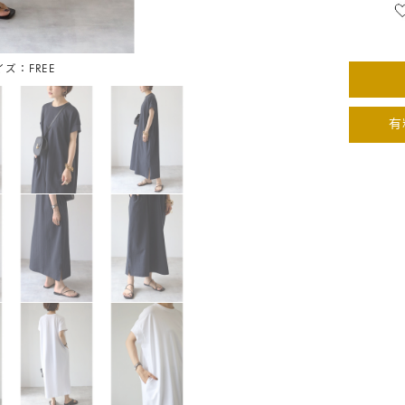
イズ：FREE
ホワ
有