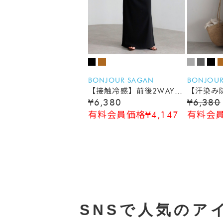
BONJOUR SAGAN
BONJOUR
【接触冷感】前後2WAYリ
【汗染み
¥6,380
¥6,380
ブカットワンピース
タックノ
有料会員価格¥4,147
有料会員
SNSで人気のア