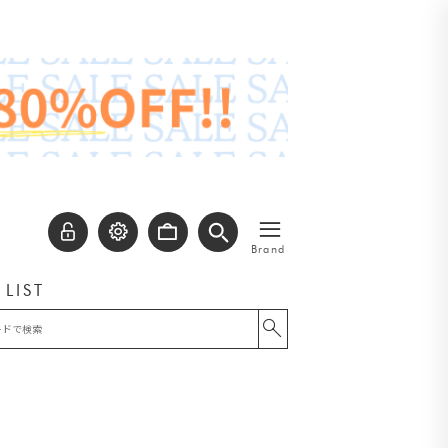
≡
Brand
 LIST