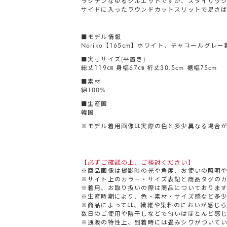
ラクチンなゆるシルエットですが、スタイリッ
サイドに入ったラウンドカットスリットで足さ
■モデル情報
Noriko【165cm】ホワイト、チャコールグレー
■実寸サイズ(平置き)
総丈119㎝ 身幅67㎝ 裄丈30.5cm 裾幅75cm
■素材
綿100%
■生産国
韓国
※モデル着用画像は実際の色と多少異なる場合
【必ずご確認の上、ご検討ください】
※商品画像は撮影時の光や角度、お使いの照明
※サイト上のカラー・サイズ表記と商品タグの
※着用、お取り扱いの際は商品についておりま
※生産時期により、色・素材・サイズ感など多
※商品によっては、繊維や染料のにおいが感じ
数日のご使用や陰干しなどで匂いはほとんど感
※通販の特性上、到着時には畳みシワがついて