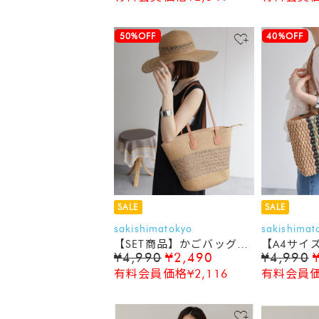
50%OFF
40%OFF
SALE
SALE
sakishimatokyo
sakishimat
【SET商品】かごバッグ＆
【A4サイ
¥4,990
¥2,490
¥4,990
帽子セット/軽量
ンタル/エ
有料会員価格¥2,116
有料会員価格
バック/か