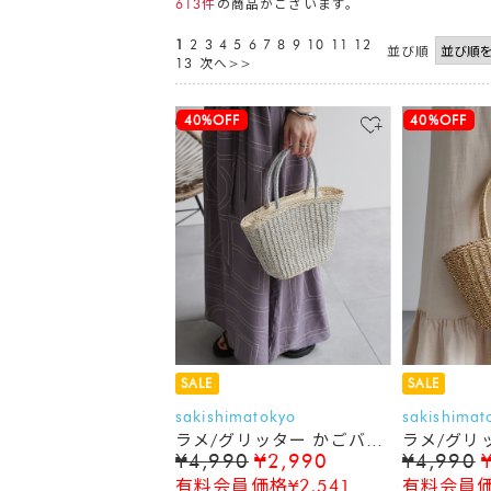
613件
の商品がございます。
1
2
3
4
5
6
7
8
9
10
11
12
並び順
13
次へ>>
40%OFF
40%OFF
SALE
SALE
sakishimatokyo
sakishimat
ラメ/グリッター かごバッ
ラメ/グリ
¥4,990
¥2,990
¥4,990
グ
グ
有料会員価格¥2,541
有料会員価格