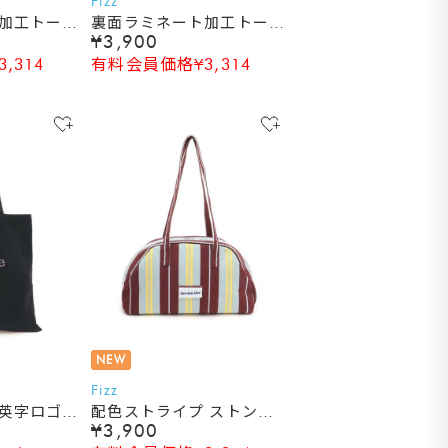
Fizz
加工トート
裏面ラミネート加工トート
¥3,900
バッグ
,314
有料会員価格¥3,314
NEW
Fizz
英字ロゴ刺
配色ストライプ ストンバ
¥3,900
ッグ