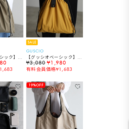
SALE
GUSCIO
シック】巾
【グッシオベーシック】巾
980
¥3,080
¥1,980
バッグ マ
着バッグ エコバッグ マ
,683
有料会員価格¥1,683
コンビニバ
ルシェバッグ コンビニバ
ッグ
19%OFF