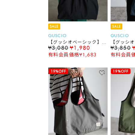
SALE
SALE
GUSCIO
GUSCIO
【グッシオベーシック】巾
【グッシオ
¥3,080
¥1,980
¥3,850
着バッグ エコバッグ マ
ラコードハ
有料会員価格¥1,683
有料会員価格
ルシェバッグ コンビニバ
ッグ
ッグ
19%OFF
19%OFF