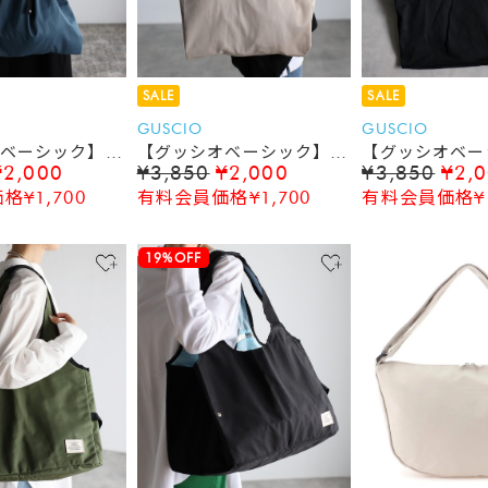
SALE
SALE
GUSCIO
GUSCIO
ベーシック】パ
【グッシオベーシック】パ
【グッシオベー
¥2,000
¥3,850
¥2,000
¥3,850
¥2,
ンドル エコバ
ラコードハンドル エコバ
ラコードハンド
¥1,700
有料会員価格¥1,700
有料会員価格¥1
ッグ
ッグ
19%OFF