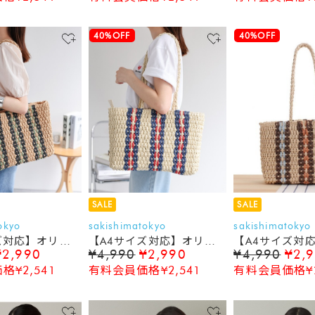
40%OFF
40%OFF
SALE
SALE
okyo
sakishimatokyo
sakishimatokyo
ズ対応】オリエ
【A4サイズ対応】オリエ
【A4サイズ対
¥2,990
¥4,990
¥2,990
¥4,990
¥2,
スニック調 カゴ
ンタル/エスニック調 カゴ
ンタル/エスニ
¥2,541
有料会員価格¥2,541
有料会員価格¥2
ごバッグ
バック/かごバッグ
バック/かごバ