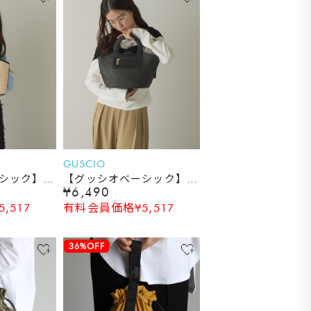
GUSCIO
シック】
【グッシオベーシック】
¥6,490
カゴバッグ
PUレザー切替カゴバッグ
,517
有料会員価格¥5,517
36%OFF