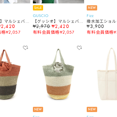
SALE
NEW
GUSCIO
Fizz
】マルシェバッ
【グッシオ】マルシェバッ
撥水加工ショル
¥2,420
¥2,970
¥2,420
¥3,900
ッグ ショッピ
グ エコバッグ ショッピ
¥2,057
有料会員価格¥2,057
有料会員価格¥3
 保冷保温 ト
ングバッグ 保冷保温 ト
ートバッグ
NEW
NEW