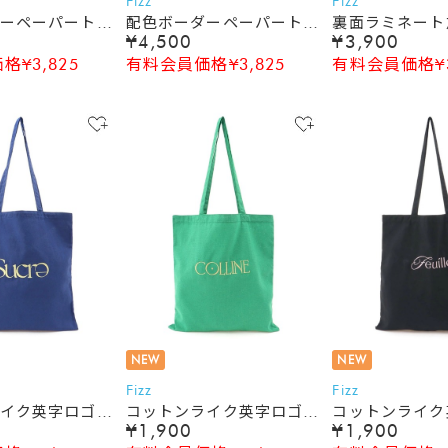
Fizz
Fizz
ーペーパートー
配色ボーダーペーパートー
裏面ラミネート
¥4,500
¥3,900
トバッグ
バッグ
¥3,825
有料会員価格¥3,825
有料会員価格¥3
NEW
NEW
Fizz
Fizz
イク英字ロゴ刺
コットンライク英字ロゴ刺
コットンライク
¥1,900
¥1,900
ッグ
繍トートバッグ
繍トートバッグ