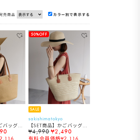
完売商品
カラー別で表示する
50%OFF
SALE
sakishimatokyo
かごバッグ＆
【SET商品】かごバッグ＆
490
¥4,990
¥2,490
量
帽子セット/軽量
,116
有料会員価格¥2,116