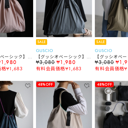
SALE
SALE
GUSCIO
GUSCIO
ベーシック】巾
【グッシオベーシック】巾
【グッシオベー
¥1,980
¥3,080
¥1,980
¥3,080
¥1,
エコバッグ マ
着バッグ エコバッグ マ
着バッグ エコ
¥1,683
有料会員価格¥1,683
有料会員価格¥1
グ コンビニバ
ルシェバッグ コンビニバ
ルシェバッグ 
ッグ
ッグ
48%OFF
48%OFF