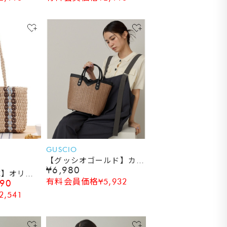
GUSCIO
【グッシオゴールド】カゴ
¥6,980
バッグ PUレザー切り替
応】オリエ
有料会員価格¥5,932
990
え Vライン ２WAY シ
ック調 カゴ
ョルダー付
,541
ッグ