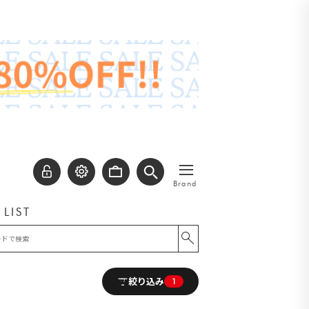
≡
Brand
 LIST
絞り込み
1