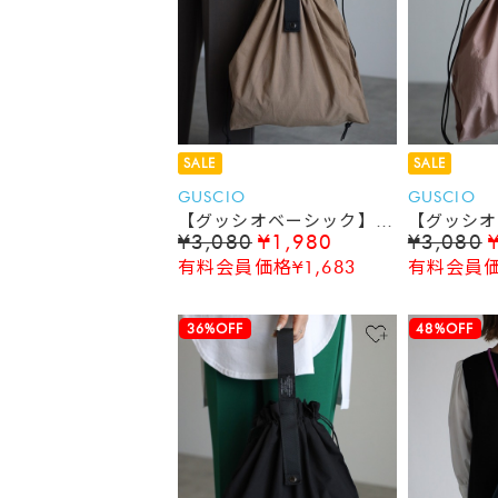
SALE
SALE
GUSCIO
GUSCIO
【グッシオベーシック】巾
【グッシオ
¥3,080
¥1,980
¥3,080
着バッグ エコバッグ マ
着バッグ 
有料会員価格¥1,683
有料会員価格
ルシェバッグ コンビニバ
ルシェバッ
ッグ
ッグ
36%OFF
48%OFF