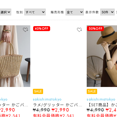
性別
販売形態
表示件数
40%OFF
50%OFF
SALE
SALE
okyo
sakishimatokyo
sakishimatokyo
ッター かごバッ
ラメ/グリッター かごバッ
【SET商品】
¥2,990
¥4,990
¥2,990
¥4,990
¥2,
グ
帽子セット/軽
¥2,541
有料会員価格¥2,541
有料会員価格¥2