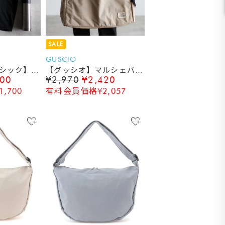
SALE
GUSCIO
シック】パ
【グッシオ】マルシェバッ
000
¥2,970
¥2,420
ル エコバ
グ エコバッグ ショッピ
,700
有料会員価格¥2,057
ングバッグ 保冷保温 ト
ートバッグ