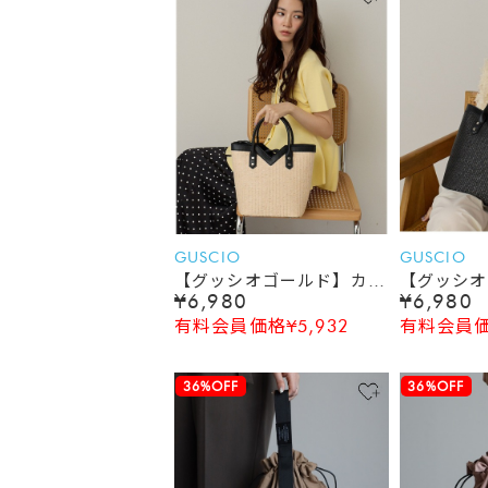
GUSCIO
GUSCIO
【グッシオゴールド】カゴ
【グッシオ
¥6,980
¥6,980
バッグ PUレザー切り替
バッグ P
有料会員価格¥5,932
有料会員価格
え Vライン ２WAY シ
え Vライ
ョルダー付
ョルダー付
36%OFF
36%OFF