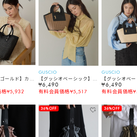
GUSCIO
GUSCIO
ゴールド】カゴ
【グッシオベーシック】
【グッシオベー
¥6,490
¥6,490
Uレザー切り替
PUレザー切替カゴバッグ
PUレザー切替
¥5,932
有料会員価格¥5,517
有料会員価格¥5
ン ２WAY シ
36%OFF
36%OFF