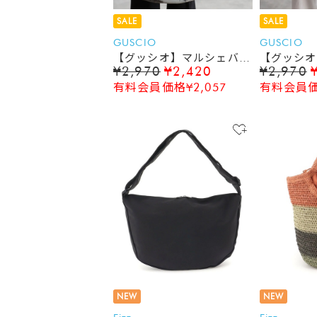
SALE
SALE
GUSCIO
GUSCIO
【グッシオ】マルシェバッ
【グッシオ
¥2,970
¥2,420
¥2,970
グ エコバッグ ショッピ
グ エコバ
有料会員価格¥2,057
有料会員価格
ングバッグ 保冷保温 ト
ングバッグ
ートバッグ
ートバッグ
NEW
NEW