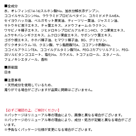
■全成分
水、オレフィン(C14-16)スルホン酸Na、加水分解水添デンプン、
ココイルサルコシンNa、ラウラミドプロピルベタイン、コカミドメチルMEA、
セイヨウハッカ油、ベルガモット果実油、ティーツリー葉油、ジャスミン油、
サトウキビ液汁エキス、チャ葉エキス、メドウフォーム-δ-ラクトン、
ワサビノキ種子エキス、ジヒドロキシプロピルアルギニンHCI、クコ果実エキス、
ムラサキバレンギクエキス、ムクロジ果皮エキス、サボンソウ葉エキス、
ゴボウ根エキス、ホホバ種子油、ヒマワリ種子油、BG、グリセリン、
ポリクオタニウム-10、クエン酸、ヤシ脂肪酸TEA、ココアンホ酢酸Na、
ココイルアラニンTEA、ココイルグルタミン酸TEA、PEG-2カプリリルアミン、PEG-
20ソルビタンココエート、塩化Na、カラメル、トコフェロール、エタノール、
フェノキシエタノール、香料
■原産国
日本
■注意事項
・天然成分を使用しているため、
濁りがでる場合がございますが品質に問題はございません。
【必ずご確認の上、ご検討ください】
※パッケージはリニューアル等の理由により、画像と異なる場合がございます。
※パッケージのリニューアル等の理由により、成分・処方が記載と異なる場合がござ
います。
※予告なくパッケージ仕様が変更になる場合がございます。