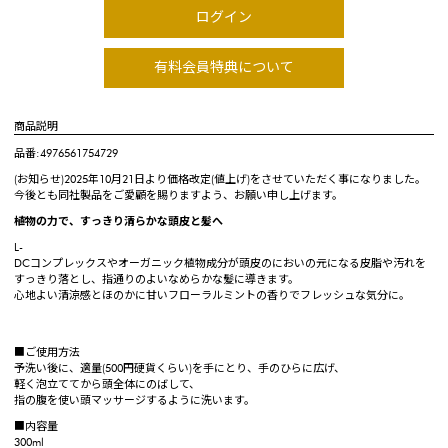
ログイン
有料会員特典について
商品説明
品番:4976561754729
(お知らせ)2025年10月21日より価格改定(値上げ)をさせていただく事になりました。
今後とも同社製品をご愛顧を賜りますよう、お願い申し上げます。
植物の力で、すっきり清らかな頭皮と髪へ
L-
DCコンプレックスやオーガニック植物成分が頭皮のにおいの元になる皮脂や汚れを
すっきり落とし、指通りのよいなめらかな髪に導きます。
心地よい清涼感とほのかに甘いフローラルミントの香りでフレッシュな気分に。
■ご使用方法
予洗い後に、適量(500円硬貨くらい)を手にとり、手のひらに広げ、
軽く泡立ててから頭全体にのばして、
指の腹を使い頭マッサージするように洗います。
■内容量
300ml