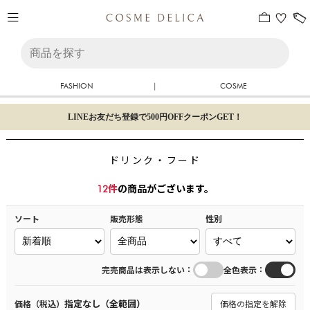
FASHION
|
COSME
LINEお友だち登録で500円OFFクーポンGET！
ドリンク・フード
12
件
の商品がございます。
ソート
販売形態
性別
：
：
完売商品は表示しない
全色表示
指定なし（全範囲）
価格（税込）
価格の指定を解除