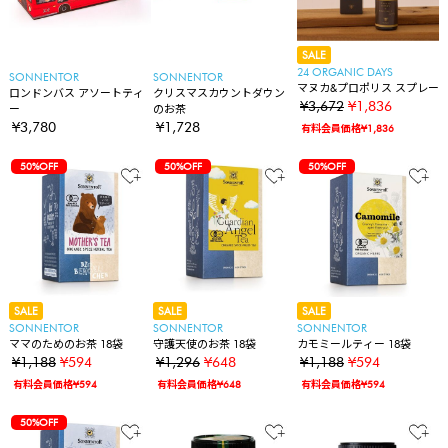
SALE
24 ORGANIC DAYS
SONNENTOR
SONNENTOR
マヌカ&プロポリス スプレー
ロンドンバス アソートティ
クリスマスカウントダウン
¥3,672
¥1,836
ー
のお茶
¥3,780
¥1,728
有料会員価格¥1,836
50%OFF
50%OFF
50%OFF
SALE
SALE
SALE
SONNENTOR
SONNENTOR
SONNENTOR
ママのためのお茶 18袋
守護天使のお茶 18袋
カモミールティー 18袋
¥1,188
¥594
¥1,296
¥648
¥1,188
¥594
有料会員価格¥594
有料会員価格¥648
有料会員価格¥594
50%OFF