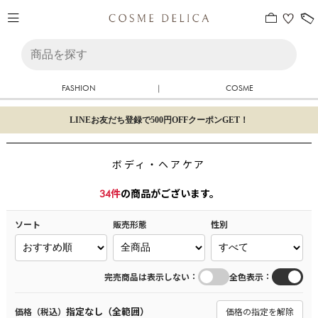
FASHION
|
COSME
LINEお友だち登録で500円OFFクーポンGET！
ボディ・ヘアケア
34
件
の商品がございます。
ソート
販売形態
性別
：
：
完売商品は表示しない
全色表示
指定なし（全範囲）
価格（税込）
価格の指定を解除