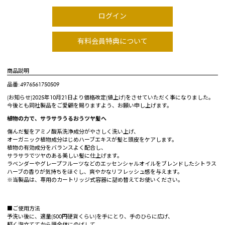
ログイン
有料会員特典について
商品説明
品番:4976561750509
(お知らせ)2025年10月21日より価格改定(値上げ)をさせていただく事になりました。
今後とも同社製品をご愛顧を賜りますよう、お願い申し上げます。
植物の力で、サラサラうるおうツヤ髪へ
傷んだ髪をアミノ酸系洗浄成分がやさしく洗い上げ、
オーガニック植物成分はじめハーブエキスが髪と頭皮をケアします。
植物の有効成分をバランスよく配合し、
サラサラでツヤのある美しい髪に仕上げます。
ラベンダーやグレープフルーツなどのエッセンシャルオイルをブレンドしたシトラス
ハーブの香りが気持ちをほぐし、爽やかなリフレッシュ感を与えます。
※当製品は、専用のカートリッジ式容器に詰め替えてお使いください。
■ご使用方法
予洗い後に、適量(500円硬貨くらい)を手にとり、手のひらに広げ、
軽く泡立ててから頭全体にのばして、