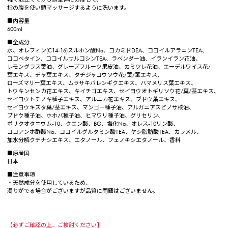
指の腹を使い頭マッサージするように洗います。
■内容量
600ml
■全成分
水、オレフィン(C14-16)スルホン酸Na、コカミドDEA、ココイルアラニンTEA、
ココベタイン、ココイルサルコシンTEA、ラベンダー油、イランイラン花油、
レモングラス葉油、グレープフルーツ果皮油、カミツレ花油、エーデルワイス花/
葉エキス、チャ葉エキス、タチジャコウソウ花/葉/茎エキス、
ローズマリー葉エキス、ムラサキバレンギクエキス、ハマメリス葉エキス、
トウキンセンカ花エキス、キイチゴエキス、セイヨウオトギリソウ花/葉/茎エキス、
セイヨウトチノキ種子エキス、アルニカ花エキス、ブドウ葉エキス、
セイヨウキズタ葉/茎エキス、マンゴー種子油、アルガニアスピノサ核油、
ブドウ種子油、ホホバ種子油、ヒマワリ種子油、グリセリン、
ポリクオタニウム-10、クエン酸、BG、塩化Na、オレス-10リン酸、
ココアンホ酢酸Na、ココイルグルタミン酸TEA、ヤシ脂肪酸TEA、カラメル、
加水分解クチナシエキス、エタノール、フェノキシエタノール、香料
■原産国
日本
■注意事項
・天然成分を使用しているため、
濁りがでる場合がございますが品質に問題はございません。
【必ずご確認の上、ご検討ください】