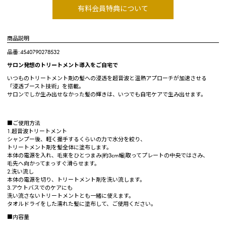
有料会員特典について
商品説明
品番:4540790278532
サロン発想のトリートメント導入をご自宅で
いつものトリートメント剤の髪への浸透を超音波と温熱アプローチが加速させる
「浸透ブースト技術」を搭載。
サロンでしか生み出せなかった髪の輝きは、いつでも自宅ケアで生み出せます。
■ご使用方法
1.超音波トリートメント
シャンプー後、軽く握手するくらいの力で水分を絞り、
トリートメント剤を髪全体に塗布します。
本体の電源を入れ、毛束をひとつまみ(約3cm幅)取ってプレートの中央ではさみ、
毛先へ向かってまっすぐ滑らせます。
2.洗い流し
本体の電源を切り、トリートメント剤を洗い流します。
3.アウトバスでのケアにも
洗い流さないトリートメントとも一緒に使えます。
タオルドライをした濡れた髪に塗布して、ご使用ください。
■内容量