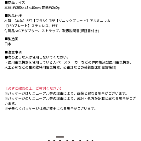
■商品サイズ
本体:約250×45×40mm 質量約260g
■製品仕様
材質:【本体】PET【ブラシ】TPE【ソニックプレート】アルミニウム
【LEDプレート】ステンレス、PET
付属品:ACアダプター、ストラップ、取扱説明書(保証書付き)
■製造国
日本
■注意事項
●次のような人は使用しないでください。
・医用電気機器を使用している人(ペースメーカーなどの体内植込型医用電気機器、
人工心肺などの生命維持用電気機器、心電計などの装着型医用電気機器)
【必ずご確認の上、ご検討ください】
※パッケージはリニューアル等の理由により、画像と異なる場合がございます。
※パッケージのリニューアル等の理由により、成分・処方が記載と異なる場合がござ
います。
※予告なくパッケージ仕様が変更になる場合がございます。