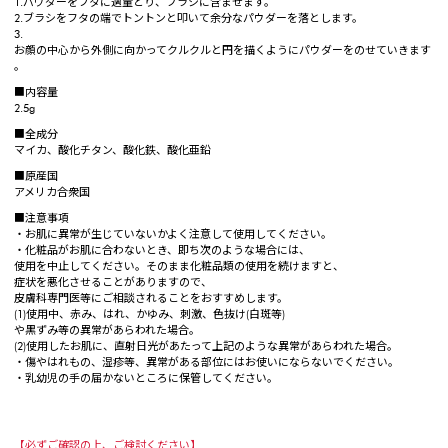
1.パウダーをフタに適量とり、ブラシに含ませます。
2.ブラシをフタの端でトントンと叩いて余分なパウダーを落とします。
3.
お顔の中心から外側に向かってクルクルと円を描くようにパウダーをのせていきます
。
■内容量
2.5g
■全成分
マイカ、酸化チタン、酸化鉄、酸化亜鉛
■原産国
アメリカ合衆国
■注意事項
・お肌に異常が生じていないかよく注意して使用してください。
・化粧品がお肌に合わないとき、即ち次のような場合には、
使用を中止してください。そのまま化粧品類の使用を続けますと、
症状を悪化させることがありますので、
皮膚科専門医等にご相談されることをおすすめします。
(1)使用中、赤み、はれ、かゆみ、刺激、色抜け(白斑等)
や黒ずみ等の異常があらわれた場合。
(2)使用したお肌に、直射日光があたって上記のような異常があらわれた場合。
・傷やはれもの、湿疹等、異常がある部位にはお使いにならないでください。
・乳幼児の手の届かないところに保管してください。
【必ずご確認の上、ご検討ください】