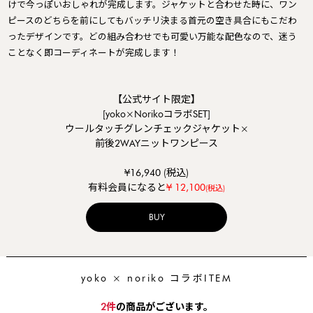
けで今っぽいおしゃれが完成します。ジャケットと合わせた時に、ワン
ピースのどちらを前にしてもバッチリ決まる首元の空き具合にもこだわ
ったデザインです。どの組み合わせでも可愛い万能な配色なので、迷う
ことなく即コーディネートが完成します！
【公式サイト限定】
[yoko×NorikoコラボSET]
ウールタッチグレンチェックジャケット×
前後2WAYニットワンピース
¥16,940 (税込)
¥ 12,100
有料会員になると
(税込)
BUY
yoko × noriko コラボITEM
2
件
の商品がございます。