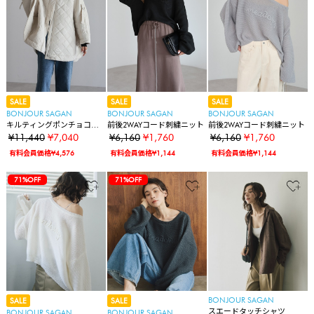
SALE
SALE
SALE
BONJOUR SAGAN
BONJOUR SAGAN
BONJOUR SAGAN
キルティングポンチョコー
前後2WAYコード刺繍ニット
前後2WAYコード刺繍ニット
ト
¥11,440
¥7,040
¥6,160
¥1,760
¥6,160
¥1,760
有料会員価格¥4,576
有料会員価格¥1,144
有料会員価格¥1,144
71%OFF
71%OFF
BONJOUR SAGAN
SALE
SALE
スエードタッチシャツ
BONJOUR SAGAN
BONJOUR SAGAN