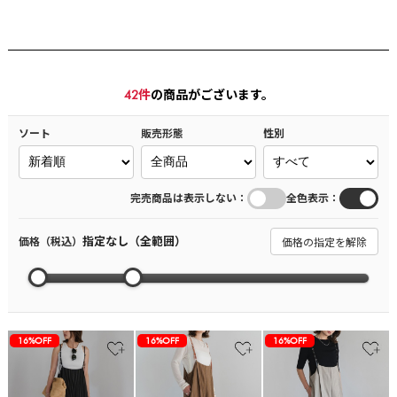
42
件
の商品がございます。
ソート
販売形態
性別
：
：
完売商品は表示しない
全色表示
指定なし（全範囲）
価格（税込）
価格の指定を解除
16%OFF
16%OFF
16%OFF