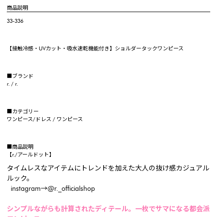
商品説明
33-336
【接触冷感・UVカット・吸水速乾機能付き】ショルダータックワンピース
■ブランド
r. / r.
■カテゴリー
ワンピース/ドレス / ワンピース
■商品説明
【r./アールドット】
タイムレスなアイテムにトレンドを加えた大人の抜け感カジュアル
ルック。
instagram→@r._officialshop
シンプルながらも計算されたディテール。一枚でサマになる都会派