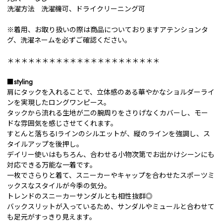
洗濯方法 洗濯機可、ドライクリーニング可
※着用、お取り扱いの際は商品についておりますアテンションタ
グ、洗濯ネームを必ずご確認ください。
＊＊＊＊＊＊＊＊＊＊＊＊＊＊＊＊＊＊＊＊＊＊
■styling
肩にタックを入れることで、立体感のある華やかなショルダーライ
ンを実現したロングワンピース。
タックから流れる生地が二の腕周りをさりげなくカバーし、モー
ドな雰囲気を感じさせてくれます。
すとんと落ちるIラインのシルエットが、縦のラインを強調し、ス
タイルアップを後押し。
デイリー使いはもちろん、合わせる小物次第でお出かけシーンにも
対応できる万能な一着です。
一枚でさらりと着て、スニーカーやキャップを合わせたスポーツミ
ックスなスタイルが今季の気分。
トレンドのスニーカーサンダルとも相性抜群◎
バックスリットが入っているため、サンダルやミュールと合わせて
も足元がすっきり見えます。