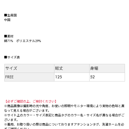
■生産国
中国
■素材
綿71% ポリエステル29%
■サイズ表
サイズ
総丈
身幅
FREE
125
52
【必ずご確認の上、ご検討ください】
※商品画像は撮影時の光や角度、お使いの照明やモニター環境により実物の色味と異
なって見える場合がございます。
※サイト上のカラー・サイズ表記と商品タグのカラー名・サイズ名が異なる場合がご
ざいます。
※着用、お取り扱いの際は商品についておりますアテンションタグ、洗濯ネームを必