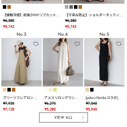
【接触冷感】前後2WAYリブカットワ
【汗染み防止】ショルダータックノー
ンピース
スリワンピース
¥6,380
¥6,380
¥5,742
¥5,742
No.3
No.4
No.5
プリーツフレアロング
アメスリロングワンピ
[yoko×Norikoコラボ]パ
キャミワンピース
ース
ッド付きスクエアネッ
¥7,920
¥6,270
¥7,040
クリブニットワンピー
¥7,128
¥5,280
¥5,940
ス
VIEW ALL