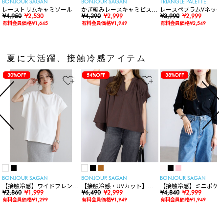
BONJOUR SAGAN
BONJOUR SAGAN
TRIANGLE PALETTE
レーストリムキャミソール
かぎ編みレースキャミビスチ
レースペプラムVネッ
¥4,950
¥2,530
ェ
¥4,290
¥2,999
ト
¥3,990
¥2,999
有料会員価格¥1,645
有料会員価格¥1,949
有料会員価格¥2,549
夏に大活躍、接触冷感アイテム
30%OFF
54%OFF
38%OFF
BONJOUR SAGAN
BONJOUR SAGAN
BONJOUR SAGAN
【接触冷感】ワイドフレンチ
【接触冷感・UVカット】シ
【接触冷感】ミニポケ
スリーブTシャツ
¥2,860
¥1,999
ャーリングスキッパートップ
¥6,490
¥2,999
袖ニットカーディガン
¥4,840
¥2,999
ス
有料会員価格¥1,299
有料会員価格¥1,949
有料会員価格¥1,949