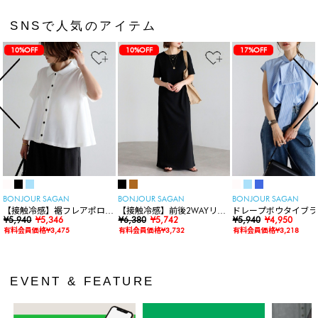
SNSで人気のアイテム
10%OFF
10%OFF
17%OFF
BONJOUR SAGAN
BONJOUR SAGAN
BONJOUR SAGAN
【接触冷感】裾フレアポロシ
【接触冷感】前後2WAYリブ
ドレープボウタイブラ
ャツ
¥5,940
¥5,346
カットワンピース
¥6,380
¥5,742
ス
¥5,940
¥4,950
有料会員価格¥3,475
有料会員価格¥3,732
有料会員価格¥3,218
EVENT & FEATURE