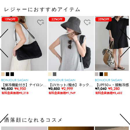
レジャーにおすすめアイテム
15%OFF
22%OFF
25%OFF
BONJOUR SAGAN
BONJOUR SAGAN
BONJOUR SAGAN
【保冷機能付き】ナイロンシ
【UVカット/撥水】ネックカ
【UPF50+・接触冷感
ョルダーバッグ
¥5,830
¥4,950
バー付きワイドリムハット
¥3,850
¥2,999
水】【水陸両用】ラッ
¥7,040
¥5,280
ードロンパース
有料会員価格¥3,218
有料会員価格¥1,949
有料会員価格¥3,432
洒落顔になれるコスメ