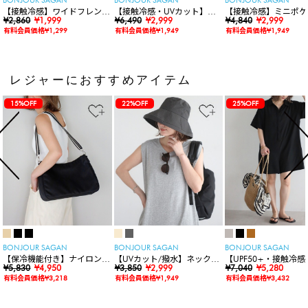
【接触冷感】ワイドフレンチ
【接触冷感・UVカット】シ
【接触冷感】ミニポケ
スリーブTシャツ
¥2,860
¥1,999
ャーリングスキッパートップ
¥6,490
¥2,999
袖ニットカーディガン
¥4,840
¥2,999
ス
有料会員価格¥1,299
有料会員価格¥1,949
有料会員価格¥1,949
レジャーにおすすめアイテム
15%OFF
22%OFF
25%OFF
BONJOUR SAGAN
BONJOUR SAGAN
BONJOUR SAGAN
【保冷機能付き】ナイロンシ
【UVカット/撥水】ネックカ
【UPF50+・接触冷感
ョルダーバッグ
¥5,830
¥4,950
バー付きワイドリムハット
¥3,850
¥2,999
水】【水陸両用】ラッ
¥7,040
¥5,280
ードロンパース
有料会員価格¥3,218
有料会員価格¥1,949
有料会員価格¥3,432