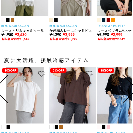
BONJOUR SAGAN
BONJOUR SAGAN
TRIANGLE PALETTE
レーストリムキャミソール
かぎ編みレースキャミビスチ
レースペプラムVネッ
¥4,950
¥2,530
ェ
¥4,290
¥2,999
ト
¥3,990
¥2,999
有料会員価格¥1,645
有料会員価格¥1,949
有料会員価格¥2,549
夏に大活躍、接触冷感アイテム
30%OFF
54%OFF
38%OFF
BONJOUR SAGAN
BONJOUR SAGAN
BONJOUR SAGAN