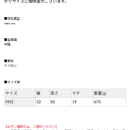
がりサイズに個体差がございます。
■性別適正
men,wo
■生産国
中国
■素材
ナイロン
■サイズ表
サイズ
幅
高さ
マチ
重量(g)
FREE
32
50
19
670
【必ずご確認の上、ご検討ください】