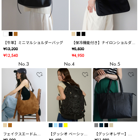
【牛革】ミニマルショルダーバッグ
【保冷機能付き】ナイロンショルダー
バッグ
¥13,200
¥5,830
¥12,540
¥4,950
No.3
No.4
No.5
フェイクスエードムー
【グッシオ ベーシッ
【グッシオレザー】牛
ンショルダートートバ
ク】バックパック 30L
革 トートバッグ 通