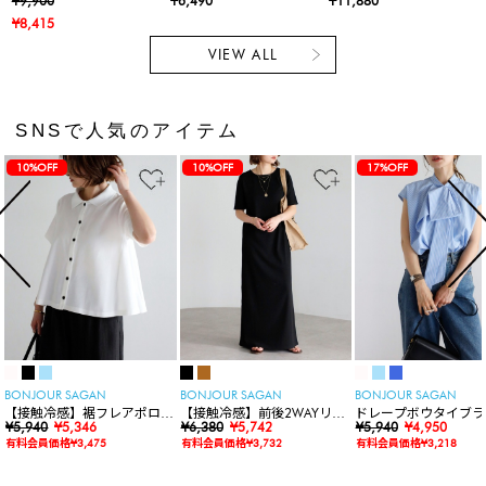
¥9,900
¥6,490
¥11,880
ッグ
大き目リュックサック
勤通学 シュリンクレ
¥8,415
ユニセックス
ザー
VIEW ALL
SNSで人気のアイテム
10%OFF
10%OFF
17%OFF
BONJOUR SAGAN
BONJOUR SAGAN
BONJOUR SAGAN
【接触冷感】裾フレアポロシ
【接触冷感】前後2WAYリブ
ドレープボウタイブラ
ャツ
¥5,940
¥5,346
カットワンピース
¥6,380
¥5,742
ス
¥5,940
¥4,950
有料会員価格¥3,475
有料会員価格¥3,732
有料会員価格¥3,218