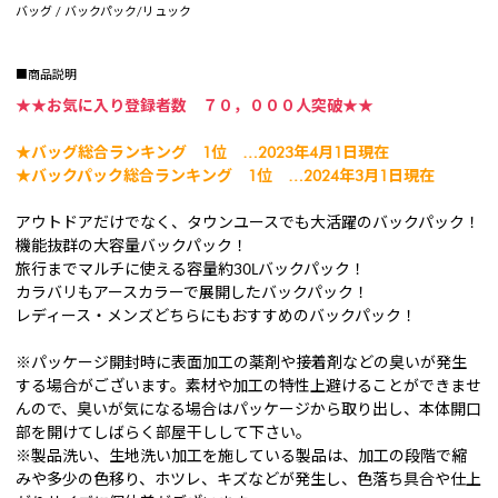
バッグ / バックパック/リュック
■商品説明
★★お気に入り登録者数
７０，０００
人
突破★★
★バッグ総合ランキング 1位 …2023年4月1日現在
★バックパック総合ランキング 1位 …2024年3
月1
日現在
アウトドアだけでなく、タウンユースでも大活躍のバックパック！
機能抜群の大容量バックパック！
旅行までマルチに使える容量約30Lバックパック！
カラバリもアースカラーで展開したバックパック！
レディース・メンズどちらにもおすすめのバックパック！
※パッケージ開封時に表面加工の薬剤や接着剤などの臭いが発生
する場合がございます。素材や加工の特性上避けることができませ
んので、臭いが気になる場合はパッケージから取り出し、本体開口
部を開けてしばらく部屋干しして下さい。
※製品洗い、生地洗い加工を施している製品は、加工の段階で縮
みや多少の色移り、ホツレ、キズなどが発生し、色落ち具合や仕上