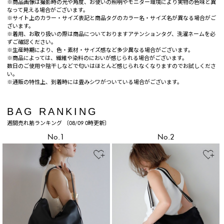
※商品画像は撮影時の光や角度、お使いの照明やモニター環境により実物の色味と異
なって見える場合がございます。
※サイト上のカラー・サイズ表記と商品タグのカラー名・サイズ名が異なる場合がご
ざいます。
※着用、お取り扱いの際は商品についておりますアテンションタグ、洗濯ネームを必
ずご確認ください。
※生産時期により、色・素材・サイズ感など多少異なる場合がございます。
※商品によっては、繊維や染料のにおいが感じられる場合がございます。
数日のご使用や陰干しなどで匂いはほとんど感じられなくなりますのでお試しくださ
い。
※通販の特性上、到着時には畳みシワがついている場合がございます。
BAG RANKING
週間売れ筋ランキング 〔08/09 0時更新〕
No.1
No.2