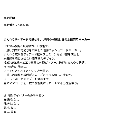
商品説明
商品番号:77-005507
ふんわりティアードで魅せる、UPF50+機能付きの水陸両用パーカー
UPF50+の高い紫外線カット機能で、
日焼け対策と可愛さを両立した優秀ラッシュガードパーカー。
ふんわり広がるティアード裾がフェミニンな抜け感を演出し、
水着感を感じさせない洒落見えデザイン。
接触冷感&撥水加工で真夏の外遊び・プール送迎もひんやり快適、
ママの強い味方に。
フード付き&フロントジップ仕様で、
日差しの調整や着脱がスムーズにできる嬉しい機能性。
プール・海・キャンプ・お散歩まで、
夏のママコーデを一枚で機能的にサポートする万能羽織り。
------------------------
透け感/アイボリーのみややあり
光沢感/なし
伸縮性/なし
裏地/なし
厚み/普通