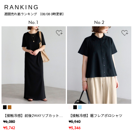
RANKING
週間売れ筋ランキング 〔08/08 0時更新〕
No.1
No.2
【接触冷感】前後2WAYリブカットワ
【接触冷感】裾フレアポロシャツ
ンピース
¥6,380
¥5,940
¥5,742
¥5,346