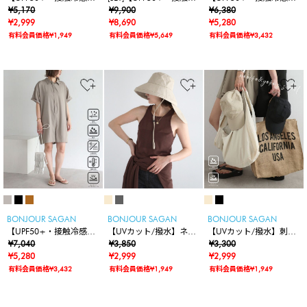
撥水】【水陸両用】ラッ
¥5,170
感・撥水】【水陸両用】
¥9,900
撥水】【水陸両用】ラッ
¥6,380
シュガードショートパン
¥2,999
ラッシュガード2wayオ
¥8,690
シュガード2wayオーバ
¥5,280
ツ
ーバーサイズシャツ×シ
ーサイズシャツ
有料会員価格¥1,949
有料会員価格¥5,649
有料会員価格¥3,432
ョートパンツ
BONJOUR SAGAN
BONJOUR SAGAN
BONJOUR SAGAN
【UPF50+・接触冷感・
【UVカット/撥水】ネッ
【UVカット/撥水】刺繍
撥水】【水陸両用】ラッ
¥7,040
クカバー付きワイドリム
¥3,850
ロゴキャップ
¥3,300
シュガードロンパース
¥5,280
ハット
¥2,999
¥2,999
有料会員価格¥3,432
有料会員価格¥1,949
有料会員価格¥1,949