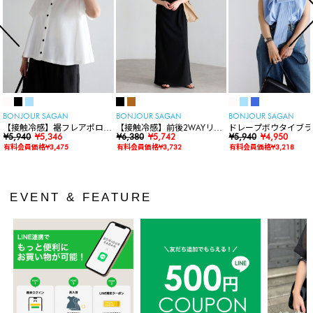
BONJOUR SAGAN
BONJOUR SAGAN
BONJOUR SAGAN
【接触冷感】裾フレアポロシ
【接触冷感】前後2WAYリブ
ドレープボウタイブラ
ャツ
¥5,940
¥5,346
カットワンピース
¥6,380
¥5,742
ス
¥5,940
¥4,950
有料会員価格¥3,475
有料会員価格¥3,732
有料会員価格¥3,218
EVENT & FEATURE