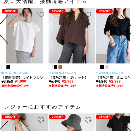
夏に大活躍、接触冷感アイテム
30%OFF
54%OFF
38%OFF
BONJOUR SAGAN
BONJOUR SAGAN
BONJOUR SAGAN
【接触冷感】ワイドフレンチ
【接触冷感・UVカット】シ
【接触冷感】ミニポケ
スリーブTシャツ
¥2,860
¥1,999
ャーリングスキッパートップ
¥6,490
¥2,999
袖ニットカーディガン
¥4,840
¥2,999
ス
有料会員価格¥1,299
有料会員価格¥1,949
有料会員価格¥1,949
レジャーにおすすめアイテム
15%OFF
22%OFF
25%OFF