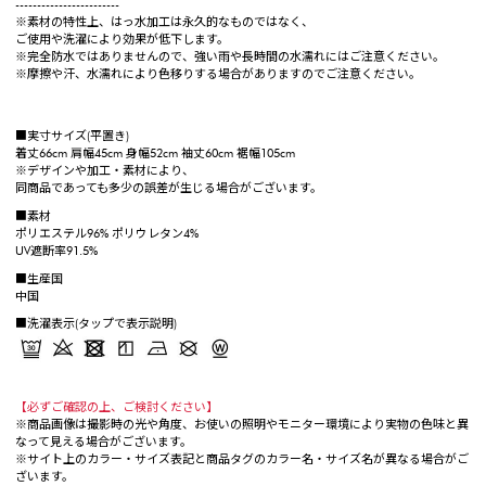
------------------------
※素材の特性上、はっ水加工は永久的なものではなく、
ご使用や洗濯により効果が低下します。
※完全防水ではありませんので、強い雨や長時間の水濡れにはご注意ください。
※摩擦や汗、水濡れにより色移りする場合がありますのでご注意ください。
■実寸サイズ(平置き)
着丈66cm 肩幅45cm 身幅52cm 袖丈60cm 裾幅105cm
※デザインや加工・素材により、
同商品であっても多少の誤差が生じる場合がございます。
■素材
ポリエステル96% ポリウレタン4%
UV遮断率91.5%
■生産国
中国
■洗濯表示(タップで表示説明)
【必ずご確認の上、ご検討ください】
※商品画像は撮影時の光や角度、お使いの照明やモニター環境により実物の色味と異
なって見える場合がございます。
※サイト上のカラー・サイズ表記と商品タグのカラー名・サイズ名が異なる場合がご
ざいます。