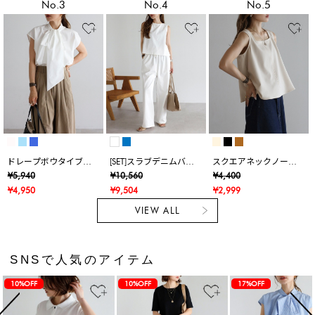
No.3
No.4
No.5
ドレープボウタイブラ
[SET]スラブデニムバッ
スクエアネックノース
ウス
クオープンタンクトッ
リブラウス
¥5,940
¥10,560
¥4,400
プ×スラブデニムイージ
¥4,950
¥9,504
¥2,999
ーパンツ
VIEW ALL
SNSで人気のアイテム
10%OFF
10%OFF
17%OFF