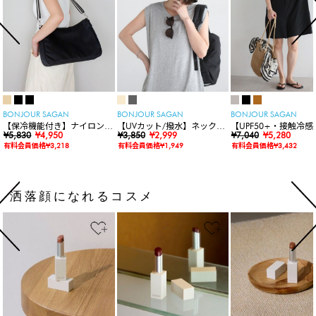
BONJOUR SAGAN
BONJOUR SAGAN
BONJOUR SAGAN
【保冷機能付き】ナイロンシ
【UVカット/撥水】ネックカ
【UPF50+・接触冷感
ョルダーバッグ
¥5,830
¥4,950
バー付きワイドリムハット
¥3,850
¥2,999
水】【水陸両用】ラッ
¥7,040
¥5,280
ードロンパース
有料会員価格¥3,218
有料会員価格¥1,949
有料会員価格¥3,432
洒落顔になれるコスメ