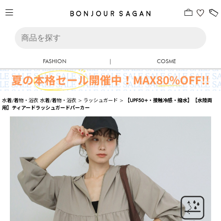
FASHION
|
COSME
水着/着物・浴衣
水着/着物・浴衣
>
ラッシュガード
>
【UPF50+・接触冷感・撥水】【水陸両
用】ティアードラッシュガードパーカー