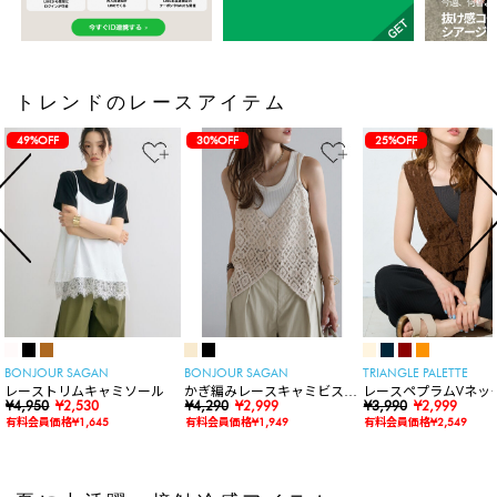
トレンドのレースアイテム
49%OFF
30%OFF
25%OFF
BONJOUR SAGAN
BONJOUR SAGAN
TRIANGLE PALETTE
レーストリムキャミソール
かぎ編みレースキャミビスチ
レースペプラムVネッ
¥4,950
¥2,530
ェ
¥4,290
¥2,999
ト
¥3,990
¥2,999
有料会員価格¥1,645
有料会員価格¥1,949
有料会員価格¥2,549