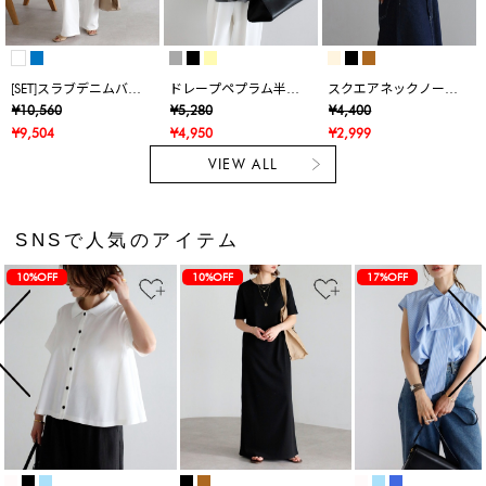
[SET]スラブデニムバッ
ドレープペプラム半袖
スクエアネックノース
クオープンタンクトッ
ニットカーデ
リブラウス
¥10,560
¥5,280
¥4,400
プ×スラブデニムイージ
¥9,504
¥4,950
¥2,999
ーパンツ
VIEW ALL
SNSで人気のアイテム
10%OFF
10%OFF
17%OFF