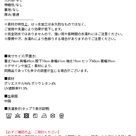
光沢感/なし
伸縮性/なし
裏地/なし
厚み/普通
------------------------
※素材の特性上、はっ水加工は永久的なものではなく、
ご使用や洗濯により効果が低下します。
※完全防水ではありませんので、強い雨や長時間の水濡れにはご注意ください。
※摩擦や汗、水濡れにより色移りする場合がありますのでご注意ください。
■実寸サイズ(平置き)
着丈74cm 肩幅49cm 股下10cm 身幅61cm 袖丈19cm ヒップ60cm 裾幅39cm
※デザインや加工・素材により、
同商品であっても多少の誤差が生じる場合がございます。
■素材
ポリエステル96% ポリウレタン4%
UV遮断率91.5%
■生産国
中国
■洗濯表示(タップで表示説明)
【必ずご確認の上、ご検討ください】