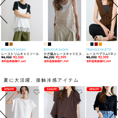
BONJOUR SAGAN
BONJOUR SAGAN
TRIANGLE PALETTE
レーストリムキャミソール
かぎ編みレースキャミビスチ
レースペプラムVネッ
¥4,950
¥2,530
ェ
¥4,290
¥2,999
ト
¥3,990
¥2,999
有料会員価格¥1,645
有料会員価格¥1,949
有料会員価格¥2,549
夏に大活躍、接触冷感アイテム
30%OFF
54%OFF
38%OFF