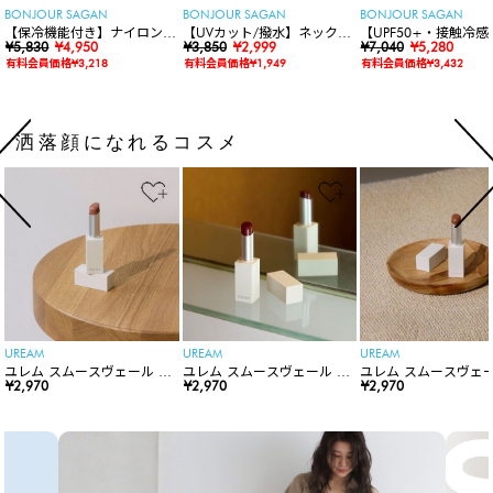
BONJOUR SAGAN
BONJOUR SAGAN
BONJOUR SAGAN
【保冷機能付き】ナイロンシ
【UVカット/撥水】ネックカ
【UPF50+・接触冷感
ョルダーバッグ
¥5,830
¥4,950
バー付きワイドリムハット
¥3,850
¥2,999
水】【水陸両用】ラッ
¥7,040
¥5,280
ードロンパース
有料会員価格¥3,218
有料会員価格¥1,949
有料会員価格¥3,432
洒落顔になれるコスメ
UREAM
UREAM
UREAM
ユレム スムースヴェール リ
ユレム スムースヴェール リ
ユレム スムースヴェー
ップスティック
¥2,970
ップスティック
¥2,970
ップスティック
¥2,970