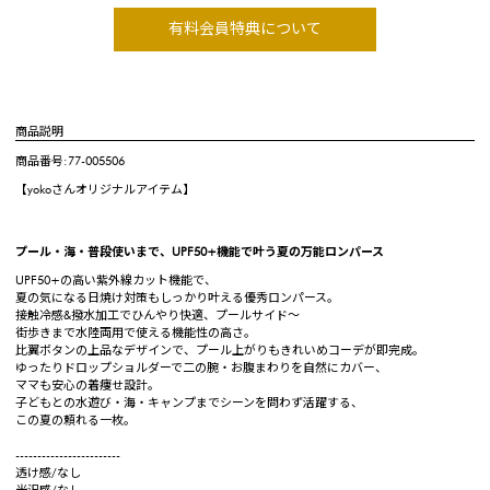
有料会員特典について
商品説明
商品番号:77-005506
【yokoさんオリジナルアイテム】
プール・海・普段使いまで、UPF50+機能で叶う夏の万能ロンパース
UPF50+の高い紫外線カット機能で、
夏の気になる日焼け対策もしっかり叶える優秀ロンパース。
接触冷感&撥水加工でひんやり快適、プールサイド〜
街歩きまで水陸両用で使える機能性の高さ。
比翼ボタンの上品なデザインで、プール上がりもきれいめコーデが即完成。
ゆったりドロップショルダーで二の腕・お腹まわりを自然にカバー、
ママも安心の着痩せ設計。
子どもとの水遊び・海・キャンプまでシーンを問わず活躍する、
この夏の頼れる一枚。
------------------------
透け感/なし