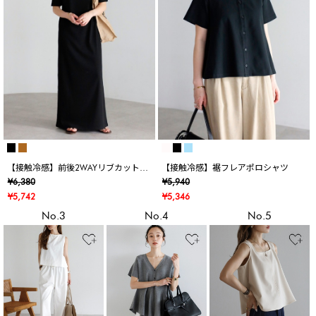
【接触冷感】前後2WAYリブカットワ
【接触冷感】裾フレアポロシャツ
ンピース
¥6,380
¥5,940
¥5,742
¥5,346
No.3
No.4
No.5