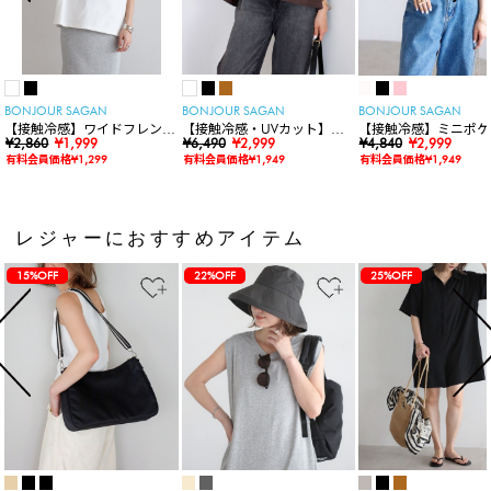
BONJOUR SAGAN
BONJOUR SAGAN
BONJOUR SAGAN
【接触冷感】ワイドフレンチ
【接触冷感・UVカット】シ
【接触冷感】ミニポケ
スリーブTシャツ
¥2,860
¥1,999
ャーリングスキッパートップ
¥6,490
¥2,999
袖ニットカーディガン
¥4,840
¥2,999
ス
有料会員価格¥1,299
有料会員価格¥1,949
有料会員価格¥1,949
レジャーにおすすめアイテム
15%OFF
22%OFF
25%OFF