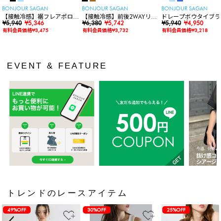
BONJOUR SAGAN
BONJOUR SAGAN
BONJOUR SAGAN
【接触冷感】裾フレアポロシ
【接触冷感】前後2WAYリブ
ドレープボウタイブラ
ャツ
¥5,940
¥5,346
カットワンピース
¥6,380
¥5,742
ス
¥5,940
¥4,950
有料会員価格¥3,475
有料会員価格¥3,732
有料会員価格¥3,218
EVENT & FEATURE
トレンドのレースアイテム
49%OFF
30%OFF
25%OFF