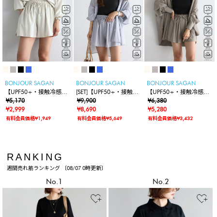
BONJOUR SAGAN
BONJOUR SAGAN
BONJOUR SAGAN
【UPF50+・接触冷感・
[SET]【UPF50+・接触冷
【UPF50+・接触冷感・
撥水】【水陸両用】ラッ
¥5,170
感・撥水】【水陸両用】
¥9,900
撥水】【水陸両用】ラッ
¥6,380
シュガードショートパン
¥2,999
ラッシュガード2wayオ
¥8,690
シュガード2wayオーバ
¥5,280
ツ
ーバーサイズシャツ×シ
ーサイズシャツ
有料会員価格¥1,949
有料会員価格¥5,649
有料会員価格¥3,432
ョートパンツ
RANKING
週間売れ筋ランキング 〔08/07 0時更新〕
No.1
No.2