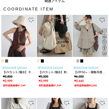
COORDINATE ITEM
BONJOUR SAGAN
BONJOUR SAGAN
BONJOUR SAGAN
【UVカット/撥水】ネッ
【UVカット/撥水】刺繍
【UPF50+・接触冷感・
クカバー付きワイドリム
¥3,850
ロゴキャップ
¥3,300
撥水】【水陸両用】ティ
¥6,050
ハット
¥2,999
¥2,999
アードラッシュガードパ
¥5,445
ーカー
有料会員価格¥1,949
有料会員価格¥1,949
有料会員価格¥3,540