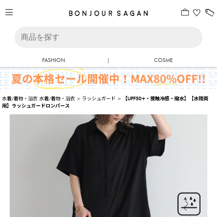
FASHION
|
COSME
水着/着物・浴衣
水着/着物・浴衣
>
ラッシュガード
>
【UPF50+・接触冷感・撥水】【水陸両
用】ラッシュガードロンパース