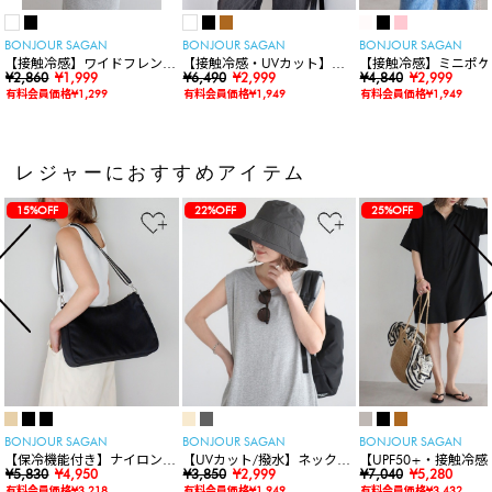
BONJOUR SAGAN
BONJOUR SAGAN
BONJOUR SAGAN
【接触冷感】ワイドフレンチ
【接触冷感・UVカット】シ
【接触冷感】ミニポケ
スリーブTシャツ
¥2,860
¥1,999
ャーリングスキッパートップ
¥6,490
¥2,999
袖ニットカーディガン
¥4,840
¥2,999
ス
有料会員価格¥1,299
有料会員価格¥1,949
有料会員価格¥1,949
レジャーにおすすめアイテム
15%OFF
22%OFF
25%OFF
BONJOUR SAGAN
BONJOUR SAGAN
BONJOUR SAGAN
【保冷機能付き】ナイロンシ
【UVカット/撥水】ネックカ
【UPF50+・接触冷感
ョルダーバッグ
¥5,830
¥4,950
バー付きワイドリムハット
¥3,850
¥2,999
水】【水陸両用】ラッ
¥7,040
¥5,280
ードロンパース
有料会員価格¥3,218
有料会員価格¥1,949
有料会員価格¥3,432