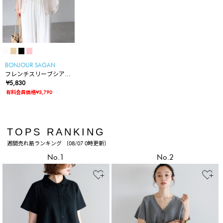
BONJOUR SAGAN
フレンチスリーブシアー
シャツ
¥5,830
有料会員価格¥3,790
TOPS RANKING
週間売れ筋ランキング 〔08/07 0時更新〕
No.1
No.2