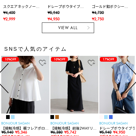
スクエアネックノース
ドレープボウタイブラ
ゴールド釦ボクシーニ
リブラウス
ウス
ットベスト
¥4,400
¥5,940
¥4,730
¥2,999
¥4,950
¥2,750
VIEW ALL
SNSで人気のアイテム
10%OFF
10%OFF
17%OFF
BONJOUR SAGAN
BONJOUR SAGAN
BONJOUR SAGAN
【接触冷感】裾フレアポロシ
【接触冷感】前後2WAYリブ
ドレープボウタイブラ
ャツ
¥5,940
¥5,346
カットワンピース
¥6,380
¥5,742
ス
¥5,940
¥4,950