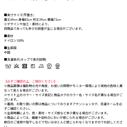
■実寸サイズ(平置き)
着丈69cm 身幅82cm 裄丈29cm 裾幅72cm
※デザインや加工・素材により、
同商品であっても多少の誤差が生じる場合がございます。
■素材
ナイロン100%
■生産国
中国
■洗濯表示(タップで表示説明)
【必ずご確認の上、ご検討ください】
※商品画像は撮影時の光や角度、お使いの照明やモニター環境により実物の色味と異
なって見える場合がございます。
※サイト上のカラー・サイズ表記と商品タグのカラー名・サイズ名が異なる場合がご
ざいます。
※着用、お取り扱いの際は商品についておりますアテンションタグ、洗濯ネームを必
ずご確認ください。
※生産時期により、色・素材・サイズ感など多少異なる場合がございます。
※商品によっては、繊維や染料のにおいが感じられる場合がございます。
数日のご使用や陰干しなどで匂いはほとんど感じられなくなりますのでお試しくださ
い。