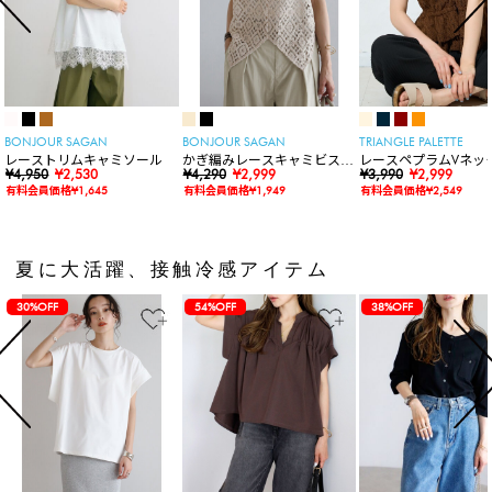
BONJOUR SAGAN
BONJOUR SAGAN
TRIANGLE PALETTE
レーストリムキャミソール
かぎ編みレースキャミビスチ
レースペプラムVネッ
¥4,950
¥2,530
ェ
¥4,290
¥2,999
ト
¥3,990
¥2,999
有料会員価格¥1,645
有料会員価格¥1,949
有料会員価格¥2,549
夏に大活躍、接触冷感アイテム
30%OFF
54%OFF
38%OFF