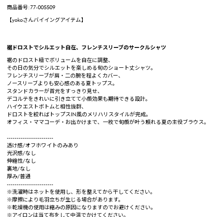
商品番号:77-005509
【yokoさんバイイングアイテム】
裾ドロストでシルエット自在、フレンチスリーブのサークルシャツ
裾のドロスト紐でボリュームを自在に調整、
その日の気分でシルエットを楽しめる旬のショート丈シャツ。
フレンチスリーブが肩・二の腕を程よくカバー、
ノースリーブよりも安心感のある夏トップス。
スタンドカラーが首元をすっきり見せ、
デコルテをきれいに引き立てて小顔効果も期待できる設計。
ハイウエストボトムと相性抜群、
ドロストを絞ればトップスIN風のメリハリスタイルが完成。
オフィス・ママコーデ・お出かけまで、一枚で旬顔が叶う頼れる夏の主役ブラウス。
------------------------
透け感/オフホワイトのみあり
光沢感/なし
伸縮性/なし
裏地/なし
厚み/普通
------------------------
※洗濯時はネットを使用し、形を整えてから干してください。
※摩擦により毛羽立ちが生じる場合があります。
※乾燥機の使用は縮みの原因になりますのでお避けください。
※アイロンは当て布をして中温でかけてください。