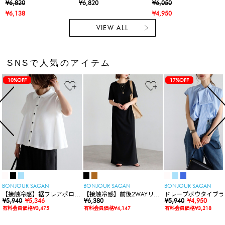
ドタックコクーンパン
プタックワイドパンツ
け】サテンストレート
¥6,820
¥6,820
¥6,050
ツ
リラクシーパンツ
¥6,138
¥4,950
VIEW ALL
SNSで人気のアイテム
10%OFF
17%OFF
BONJOUR SAGAN
BONJOUR SAGAN
BONJOUR SAGAN
【接触冷感】裾フレアポロシ
【接触冷感】前後2WAYリブ
ドレープボウタイブラ
ャツ
¥5,940
¥5,346
カットワンピース
¥6,380
ス
¥5,940
¥4,950
有料会員価格¥3,475
有料会員価格¥4,147
有料会員価格¥3,218