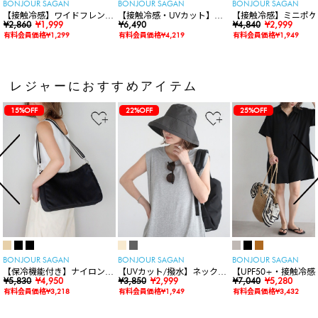
BONJOUR SAGAN
BONJOUR SAGAN
BONJOUR SAGAN
【接触冷感】ワイドフレンチ
【接触冷感・UVカット】シ
【接触冷感】ミニポケ
スリーブTシャツ
¥2,860
¥1,999
ャーリングスキッパートップ
¥6,490
袖ニットカーディガン
¥4,840
¥2,999
ス
有料会員価格¥1,299
有料会員価格¥4,219
有料会員価格¥1,949
レジャーにおすすめアイテム
15%OFF
22%OFF
25%OFF
BONJOUR SAGAN
BONJOUR SAGAN
BONJOUR SAGAN
【保冷機能付き】ナイロンシ
【UVカット/撥水】ネックカ
【UPF50+・接触冷感
ョルダーバッグ
¥5,830
¥4,950
バー付きワイドリムハット
¥3,850
¥2,999
水】【水陸両用】ラッ
¥7,040
¥5,280
ードロンパース
有料会員価格¥3,218
有料会員価格¥1,949
有料会員価格¥3,432