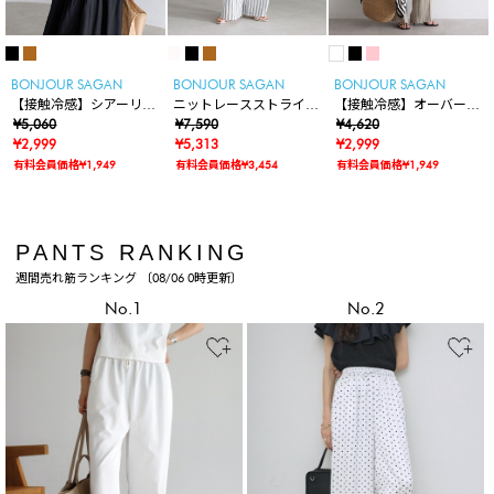
BONJOUR SAGAN
BONJOUR SAGAN
BONJOUR SAGAN
【接触冷感】シアーリネ
ニットレースストライプ
【接触冷感】オーバーサ
ンタッチノースリーブブ
¥5,060
イージーパンツ
¥7,590
イズシアーカットソー
¥4,620
ラウス
¥2,999
¥5,313
¥2,999
有料会員価格¥1,949
有料会員価格¥3,454
有料会員価格¥1,949
PANTS RANKING
週間売れ筋ランキング 〔08/06 0時更新〕
No.1
No.2