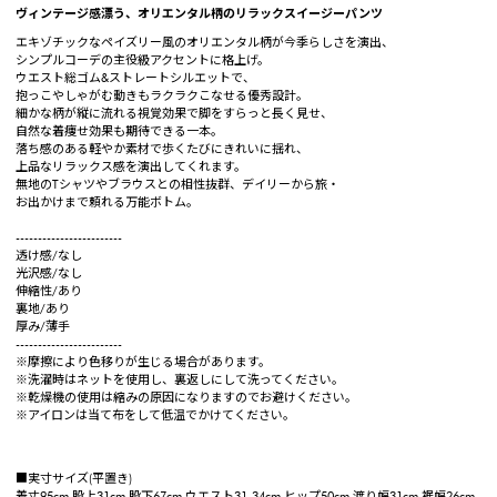
ヴィンテージ感漂う、オリエンタル柄のリラックスイージーパンツ
エキゾチックなペイズリー風のオリエンタル柄が今季らしさを演出、
シンプルコーデの主役級アクセントに格上げ。
ウエスト総ゴム&ストレートシルエットで、
抱っこやしゃがむ動きもラクラクこなせる優秀設計。
細かな柄が縦に流れる視覚効果で脚をすらっと長く見せ、
自然な着痩せ効果も期待できる一本。
落ち感のある軽やか素材で歩くたびにきれいに揺れ、
上品なリラックス感を演出してくれます。
無地のTシャツやブラウスとの相性抜群、デイリーから旅・
お出かけまで頼れる万能ボトム。
------------------------
透け感/なし
光沢感/なし
伸縮性/あり
裏地/あり
厚み/薄手
------------------------
※摩擦により色移りが生じる場合があります。
※洗濯時はネットを使用し、裏返しにして洗ってください。
※乾燥機の使用は縮みの原因になりますのでお避けください。
※アイロンは当て布をして低温でかけてください。
■実寸サイズ(平置き)
着丈95cm 股上31cm 股下67cm ウエスト31-34cm ヒップ50cm 渡り幅31cm 裾幅26cm