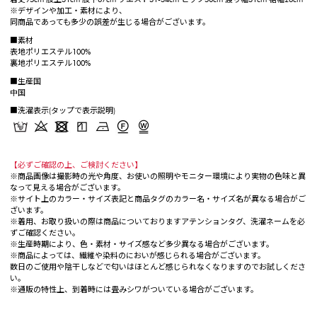
※デザインや加工・素材により、
同商品であっても多少の誤差が生じる場合がございます。
■素材
表地ポリエステル100%
裏地ポリエステル100%
■生産国
中国
■洗濯表示(タップで表示説明)
【必ずご確認の上、ご検討ください】
※商品画像は撮影時の光や角度、お使いの照明やモニター環境により実物の色味と異
なって見える場合がございます。
※サイト上のカラー・サイズ表記と商品タグのカラー名・サイズ名が異なる場合がご
ざいます。
※着用、お取り扱いの際は商品についておりますアテンションタグ、洗濯ネームを必
ずご確認ください。
※生産時期により、色・素材・サイズ感など多少異なる場合がございます。
※商品によっては、繊維や染料のにおいが感じられる場合がございます。
数日のご使用や陰干しなどで匂いはほとんど感じられなくなりますのでお試しくださ
い。
※通販の特性上、到着時には畳みシワがついている場合がございます。