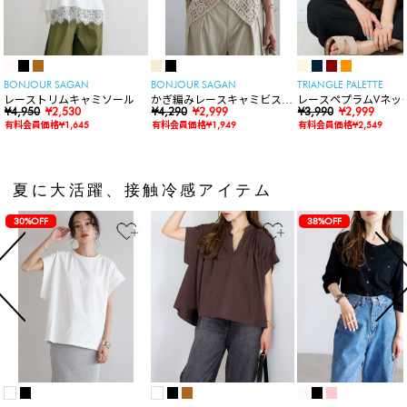
BONJOUR SAGAN
BONJOUR SAGAN
TRIANGLE PALETTE
レーストリムキャミソール
かぎ編みレースキャミビスチ
レースペプラムVネッ
¥4,950
¥2,530
ェ
¥4,290
¥2,999
ト
¥3,990
¥2,999
有料会員価格¥1,645
有料会員価格¥1,949
有料会員価格¥2,549
夏に大活躍、接触冷感アイテム
30%OFF
38%OFF