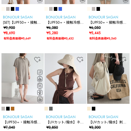
BONJOUR SAGAN
BONJOUR SAGAN
BONJOUR SAGAN
[SET]【UPF50+・接触冷
【UPF50+・接触冷感・
【UPF50+・接触冷感・
感・撥水】【水陸両用】
¥9,900
撥水】【水陸両用】ラッ
¥6,380
撥水】【水陸両用】ティ
¥6,050
ラッシュガード2wayオ
¥8,690
シュガード2wayオーバ
¥5,280
アードラッシュガードパ
¥5,445
ーバーサイズシャツ×シ
ーサイズシャツ
ーカー
有料会員価格¥5,649
有料会員価格¥3,432
有料会員価格¥3,540
ョートパンツ
BONJOUR SAGAN
BONJOUR SAGAN
BONJOUR SAGAN
【UPF50+・接触冷感・
【UVカット/撥水】ネッ
【UVカット/撥水】刺繍
撥水】【水陸両用】ラッ
¥7,040
クカバー付きワイドリム
¥3,850
ロゴキャップ
¥3,300