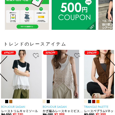
トレンドのレースアイテム
49%OFF
30%OFF
25%OFF
BONJOUR SAGAN
BONJOUR SAGAN
TRIANGLE PALETTE
レーストリムキャミソール
かぎ編みレースキャミビスチ
レースペプラムVネッ
¥4,950
¥2,530
ェ
¥4,290
¥2,999
ト
¥3,990
¥2,999