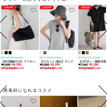
15%OFF
22%OFF
25%OFF
BONJOUR SAGAN
BONJOUR SAGAN
BONJOUR SAGAN
【保冷機能付き】ナイロンシ
【UVカット/撥水】ネックカ
【UPF50+・接触冷感
ョルダーバッグ
¥5,830
¥4,950
バー付きワイドリムハット
¥3,850
¥2,999
水】【水陸両用】ラッ
¥7,040
¥5,280
ードロンパース
有料会員価格¥3,218
有料会員価格¥1,949
有料会員価格¥3,432
洒落顔になれるコスメ