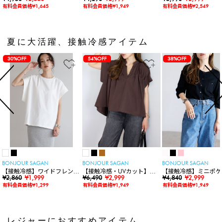
有料会員価格¥1,645
有料会員価格¥1,949
有料会員価格¥2,549
夏に大活躍、接触冷感アイテム
30%OFF
54%OFF
38%OFF
BONJOUR SAGAN
BONJOUR SAGAN
BONJOUR SAGAN
【接触冷感】ワイドフレンチ
【接触冷感・UVカット】シ
【接触冷感】ミニポケ
スリーブTシャツ
¥2,860
¥1,999
ャーリングスキッパートップ
¥6,490
¥2,999
袖ニットカーディガン
¥4,840
¥2,999
ス
有料会員価格¥1,299
有料会員価格¥1,949
有料会員価格¥1,949
レジャーにおすすめアイテム