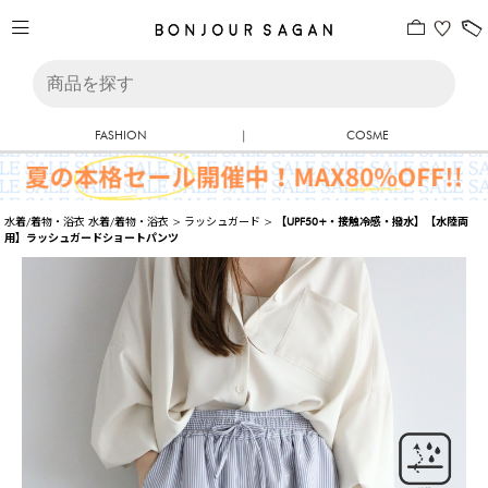
FASHION
|
COSME
水着/着物・浴衣
水着/着物・浴衣
>
ラッシュガード
>
【UPF50+・接触冷感・撥水】【水陸両
用】ラッシュガードショートパンツ