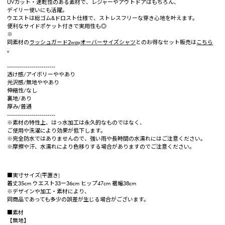
UVカット・速乾性のある素材で、レジャーやアウトドアはもちろん、
デイリー使いにも活躍。
ウエストは総ゴム&ドロスト仕様で、ストレスフリーな穿き心地を叶えます。
便利なサイドポケット付きで実用性も◎
※
同素材の
ラッシュガード2wayオーバーサイズシャツ
とのお得なセット販売は
こちら
。
------------------------
透け感/アイボリーややあり
光沢感/無地ややあり
伸縮性/なし
裏地/あり
厚み/普通
------------------------
※素材の特性上、はっ水加工は永久的なものではなく、
ご使用や洗濯により効果が低下します。
※完全防水ではありませんので、強い雨や長時間の水濡れにはご注意ください。
※摩擦や汗、水濡れにより色移りする場合がありますのでご注意ください。
■実寸サイズ(平置き)
着丈35cm ウエスト33ー36cm ヒップ47cm 裾幅38cm
※デザインや加工・素材により、
同商品であっても多少の誤差が生じる場合がございます。
■素材
【無地】