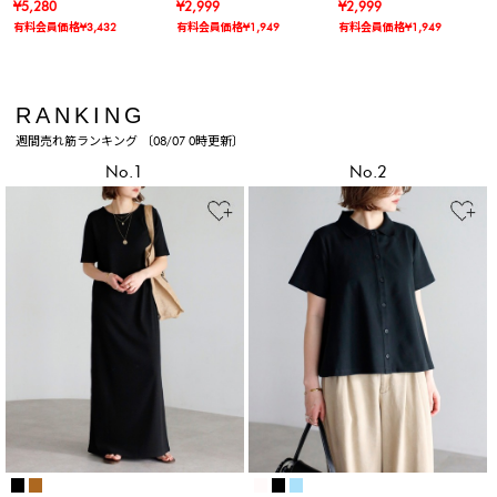
シュガードロンパース
¥5,280
ハット
¥2,999
¥2,999
有料会員価格¥3,432
有料会員価格¥1,949
有料会員価格¥1,949
RANKING
週間売れ筋ランキング 〔08/07 0時更新〕
No.1
No.2