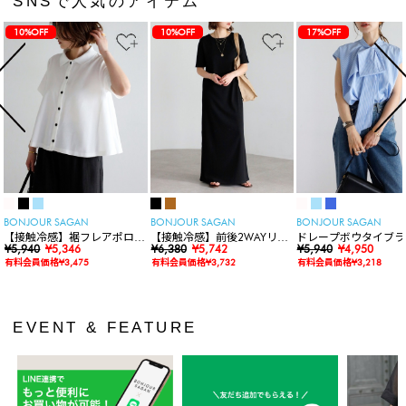
SNSで人気のアイテム
10%OFF
10%OFF
17%OFF
BONJOUR SAGAN
BONJOUR SAGAN
BONJOUR SAGAN
【接触冷感】裾フレアポロシ
【接触冷感】前後2WAYリブ
ドレープボウタイブラ
ャツ
¥5,940
¥5,346
カットワンピース
¥6,380
¥5,742
ス
¥5,940
¥4,950
有料会員価格¥3,475
有料会員価格¥3,732
有料会員価格¥3,218
EVENT & FEATURE