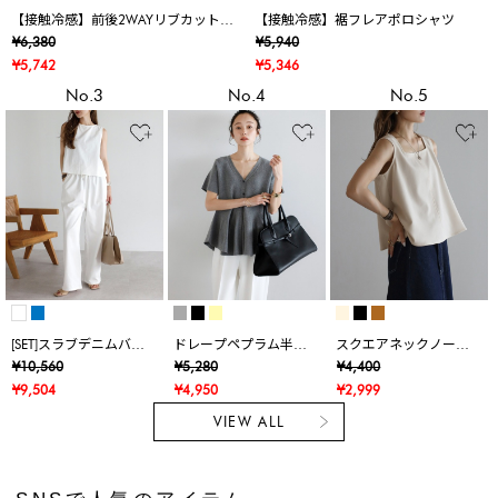
【接触冷感】前後2WAYリブカットワ
【接触冷感】裾フレアポロシャツ
ンピース
¥6,380
¥5,940
¥5,742
¥5,346
No.3
No.4
No.5
[SET]スラブデニムバッ
ドレープペプラム半袖
スクエアネックノース
クオープンタンクトッ
ニットカーデ
リブラウス
¥10,560
¥5,280
¥4,400
プ×スラブデニムイージ
¥9,504
¥4,950
¥2,999
ーパンツ
VIEW ALL