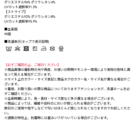
ポリエステル96% ポリウレタン4%
UVカット遮断率91.5%
【ストライプ】
ポリエステル92% ポリウレタン8%
UVカット遮断率95.9%
■生産国
中国
■洗濯表示(タップで表示説明)
【必ずご確認の上、ご検討ください】
※商品画像は撮影時の光や角度、お使いの照明やモニター環境により実物の色味と異
なって見える場合がございます。
※サイト上のカラー・サイズ表記と商品タグのカラー名・サイズ名が異なる場合がご
ざいます。
※着用、お取り扱いの際は商品についておりますアテンションタグ、洗濯ネームを必
ずご確認ください。
※生産時期により、色・素材・サイズ感など多少異なる場合がございます。
※商品によっては、繊維や染料のにおいが感じられる場合がございます。
数日のご使用や陰干しなどで匂いはほとんど感じられなくなりますのでお試しくださ
い。
※通販の特性上、到着時には畳みシワがついている場合がございます。