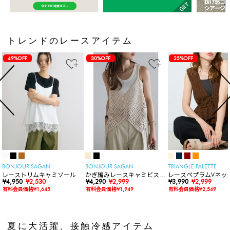
トレンドのレースアイテム
49%OFF
30%OFF
25%OFF
BONJOUR SAGAN
BONJOUR SAGAN
TRIANGLE PALETTE
レーストリムキャミソール
かぎ編みレースキャミビスチ
レースペプラムVネッ
¥4,950
¥2,530
ェ
¥4,290
¥2,999
ト
¥3,990
¥2,999
有料会員価格¥1,645
有料会員価格¥1,949
有料会員価格¥2,549
夏に大活躍、接触冷感アイテム