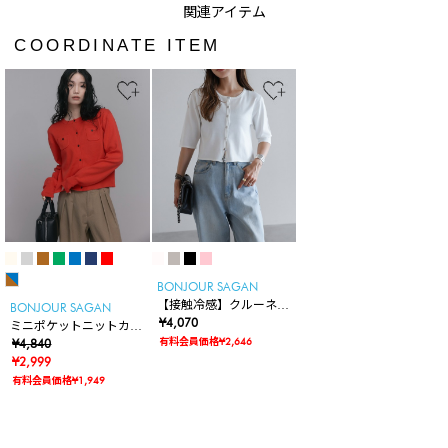
COORDINATE ITEM
BONJOUR SAGAN
【接触冷感】クルーネッ
BONJOUR SAGAN
ク五分袖カーディガン
¥4,070
ミニポケットニットカー
有料会員価格¥2,646
ディガン
¥4,840
¥2,999
有料会員価格¥1,949