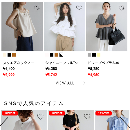
スクエアネックノース
シャイニーフリルTシャ
ドレープペプラム半袖
リブラウス
ツ
ニットカーデ
¥4,400
¥6,380
¥5,280
¥2,999
¥5,742
¥4,950
VIEW ALL
SNSで人気のアイテム
10%OFF
10%OFF
17%OFF