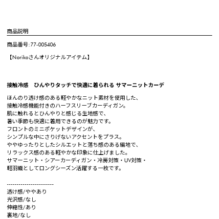
商品説明
商品番号:77-005406
【Norikoさんオリジナルアイテム】
接触冷感 ひんやりタッチで快適に着られる サマーニットカーデ
ほんのり透け感のある軽やかなニット素材を使用した、
接触冷感機能付きのハーフスリーブカーディガン。
肌に触れるとひんやりと感じる生地感で、
暑い季節も快適に着用できるのが魅力です。
フロントのミニポケットデザインが、
シンプルな中にさりげないアクセントをプラス。
ややゆったりとしたシルエットと落ち感のある編地で、
リラックス感のある軽やかな印象に仕上げました。
サマーニット・シアーカーディガン・冷房対策・UV対策・
軽羽織としてロングシーズン活躍する一枚です。
------------------------
透け感/ややあり
光沢感/なし
伸縮性/あり
裏地/なし