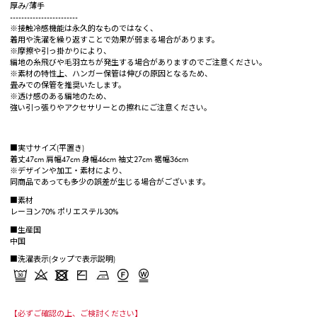
厚み/薄手
------------------------
※接触冷感機能は永久的なものではなく、
着用や洗濯を繰り返すことで効果が弱まる場合があります。
※摩擦や引っ掛かりにより、
編地の糸飛びや毛羽立ちが発生する場合がありますのでご注意ください。
※素材の特性上、ハンガー保管は伸びの原因となるため、
畳みでの保管を推奨いたします。
※透け感のある編地のため、
強い引っ張りやアクセサリーとの擦れにご注意ください。
■実寸サイズ(平置き)
着丈47cm 肩幅47cm 身幅46cm 袖丈27cm 裾幅36cm
※デザインや加工・素材により、
同商品であっても多少の誤差が生じる場合がございます。
■素材
レーヨン70% ポリエステル30%
■生産国
中国
■洗濯表示(タップで表示説明)
【必ずご確認の上、ご検討ください】