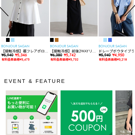
BONJOUR SAGAN
BONJOUR SAGAN
BONJOUR SAGAN
【接触冷感】裾フレアポロシ
【接触冷感】前後2WAYリブ
ドレープボウタイブラ
ャツ
¥5,940
¥5,346
カットワンピース
¥6,380
¥5,742
ス
¥5,940
¥4,950
有料会員価格¥3,475
有料会員価格¥3,732
有料会員価格¥3,218
EVENT & FEATURE