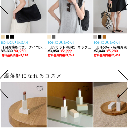
BONJOUR SAGAN
BONJOUR SAGAN
BONJOUR SAGAN
【保冷機能付き】ナイロンシ
【UVカット/撥水】ネックカ
【UPF50+・接触冷感
ョルダーバッグ
¥5,830
¥4,950
バー付きワイドリムハット
¥3,850
¥2,999
水】【水陸両用】ラッ
¥7,040
¥5,280
ードロンパース
有料会員価格¥3,218
有料会員価格¥1,949
有料会員価格¥3,432
洒落顔になれるコスメ