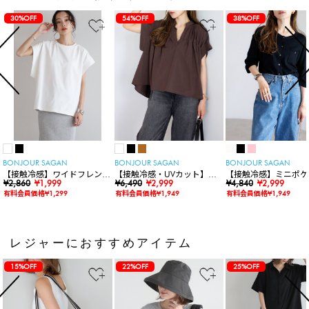
30%OFF
54%OFF
38%OFF
BONJOUR SAGAN
BONJOUR SAGAN
BONJOUR SAGAN
【接触冷感】ワイドフレンチ
【接触冷感・UVカット】シ
【接触冷感】ミニポケ
スリーブTシャツ
¥2,860
¥1,999
ャーリングスキッパートップ
¥6,490
¥2,999
袖ニットカーディガン
¥4,840
¥2,999
ス
有料会員価格¥1,299
有料会員価格¥1,949
有料会員価格¥1,949
レジャーにおすすめアイテム
15%OFF
22%OFF
25%OFF