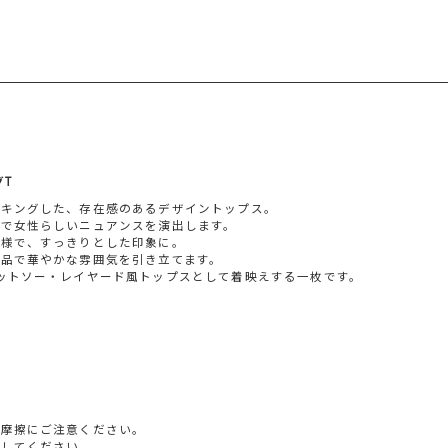
T
ッキングした、存在感のあるデザイントップス。
かで女性らしいニュアンスを演出します。
仕様で、すっきりとした印象に。
品で華やかな雰囲気を引き立てます。
ットソー・レイヤード風トップスとして着映えする一枚です。
や摩擦にご注意ください。
ししてください。