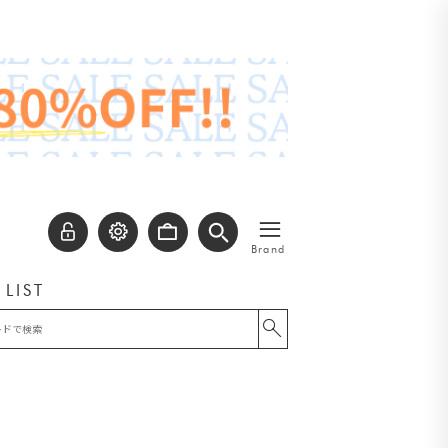
≡
Brand
 LIST