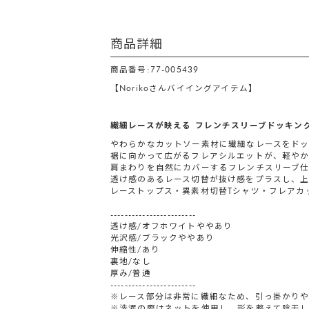
商品詳細
商品番号:77-005439
【Norikoさんバイイングアイテム】
繊細レースが映える フレンチスリーブドッキング
やわらかなカットソー素材に繊細なレースをド
裾に向かって広がるフレアシルエットが、軽や
肩まわりを自然にカバーするフレンチスリーブ
透け感のあるレース切替が抜け感をプラスし、上
レーストップス・異素材切替Tシャツ・フレアカ
------------------------
透け感/オフホワイトややあり
光沢感/ブラックややあり
伸縮性/あり
裏地/なし
厚み/普通
------------------------
※レース部分は非常に繊細なため、引っ掛かり
※洗濯の際はネットを使用し、形を整えて陰干