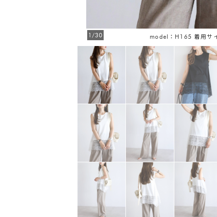
1/30
model：H165 着用サ