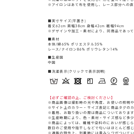
※アイロンはあて布を使用し、レース部分への直
■実寸サイズ(平置き)
着丈62cm 肩幅38cm 身幅42cm 裾幅94cm
※デザインや加工・素材により、同商品であって
■素材
本体/綿65% ポリエステル35%
レース/ナイロン86% ポリウレタン14%
■生産国
中国
■洗濯表示(クリックで表示説明)
【必ずご確認の上、ご検討ください】
※商品画像は撮影時の光や角度、お使いの照明
※サイト上のカラー・サイズ表記と商品タグの
※着用、お取り扱いの際は商品についておりま
※生産時期により、色・素材・サイズ感など多
※商品によっては、繊維や染料のにおいが感じ
数日のご使用や陰干しなどで匂いはほとんど感
※通販の特性上、到着時には畳みシワがついて