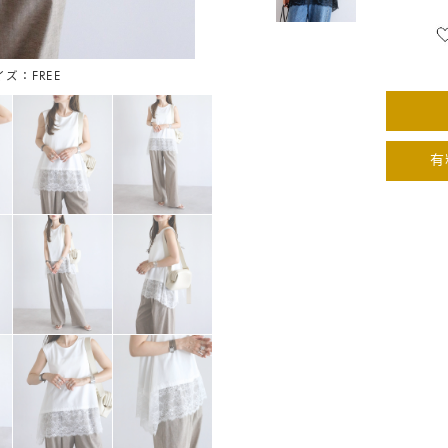
イズ：FREE
オフホ
有