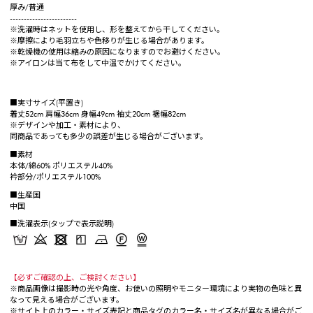
厚み/普通
------------------------
※洗濯時はネットを使用し、形を整えてから干してください。
※摩擦により毛羽立ちや色移りが生じる場合があります。
※乾燥機の使用は縮みの原因になりますのでお避けください。
※アイロンは当て布をして中温でかけてください。
■実寸サイズ(平置き)
着丈52cm 肩幅36cm 身幅49cm 袖丈20cm 裾幅82cm
※デザインや加工・素材により、
同商品であっても多少の誤差が生じる場合がございます。
■素材
本体/綿60% ポリエステル40%
衿部分/ポリエステル100%
■生産国
中国
■洗濯表示(タップで表示説明)
【必ずご確認の上、ご検討ください】
※商品画像は撮影時の光や角度、お使いの照明やモニター環境により実物の色味と異
なって見える場合がございます。
※サイト上のカラー・サイズ表記と商品タグのカラー名・サイズ名が異なる場合がご