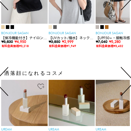
BONJOUR SAGAN
BONJOUR SAGAN
BONJOUR SAGAN
【保冷機能付き】ナイロンシ
【UVカット/撥水】ネックカ
【UPF50+・接触冷感
ョルダーバッグ
¥5,830
¥4,950
バー付きワイドリムハット
¥3,850
¥2,999
水】【水陸両用】ラッ
¥7,040
¥5,280
ードロンパース
有料会員価格¥3,218
有料会員価格¥1,949
有料会員価格¥3,432
洒落顔になれるコスメ
UREAM
UREAM
UREAM