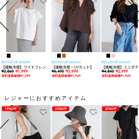
BONJOUR SAGAN
BONJOUR SAGAN
BONJOUR SAGAN
【接触冷感】ワイドフレンチ
【接触冷感・UVカット】シ
【接触冷感】ミニポケ
スリーブTシャツ
¥2,860
¥1,999
ャーリングスキッパートップ
¥6,490
¥2,999
袖ニットカーディガン
¥4,840
¥2,999
ス
有料会員価格¥1,299
有料会員価格¥1,949
有料会員価格¥1,949
レジャーにおすすめアイテム
15%OFF
22%OFF
25%OFF