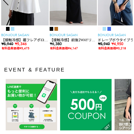
BONJOUR SAGAN
BONJOUR SAGAN
BONJOUR SAGAN
【接触冷感】裾フレアポロシ
【接触冷感】前後2WAYリブ
ドレープボウタイブラ
ャツ
¥5,940
¥5,346
カットワンピース
¥6,380
ス
¥5,940
¥4,950
有料会員価格¥3,475
有料会員価格¥4,147
有料会員価格¥3,218
EVENT & FEATURE