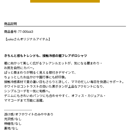
商品説明
商品番号:77-005443
【yokoさんオリジナルアイテム】
きちんと感もトレンドも、接触冷感の裾フレアポロシャツ
裾に向かって美しく広がるフレアシルエットが、気になる腰まわり・
お尻を自然にカバー。
ぱっと顔まわりが明るく見える襟付きデザインで、
ちょっとしたお出かけや園行事にも好印象。
接触冷感素材で夏の暑い日もさらりと涼しく、ママの忙しい毎日を快適にサポート。
ホワイトはコントラストの効いた黒ボタンが上品なアクセントになり、
シンプルコーデを一気に旬顔へ。
デニムにもきれいめパンツにも合わせやすく、オフィス・カジュアル・
ママコーデまで万能に活躍。
------------------------
透け感/オフホワイトのみややあり
光沢感/なし
伸縮性/なし
裏地/なし