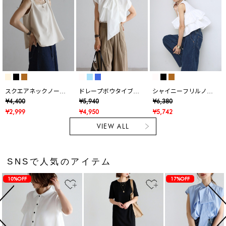
スクエアネックノース
ドレープボウタイブラ
シャイニーフリルノー
リブラウス
ウス
スリTシャツ
¥4,400
¥5,940
¥6,380
¥2,999
¥4,950
¥5,742
VIEW ALL
SNSで人気のアイテム
10%OFF
17%OFF