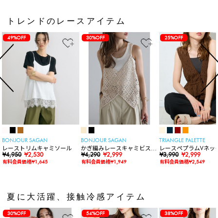
トレンドのレースアイテム
49%OFF
30%OFF
25%OFF
BONJOUR SAGAN
BONJOUR SAGAN
TRIANGLE PALETTE
レーストリムキャミソール
かぎ編みレースキャミビスチ
レースペプラムVネッ
¥4,950
¥2,530
ェ
¥4,290
¥2,999
ト
¥3,990
¥2,999
有料会員価格¥1,645
有料会員価格¥1,949
有料会員価格¥2,549
夏に大活躍、接触冷感アイテム
30%OFF
54%OFF
38%OFF