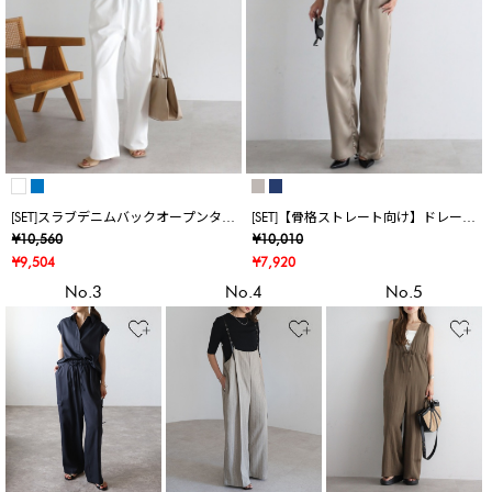
[SET]スラブデニムバックオープンタン
[SET]【骨格ストレート向け】ドレープ
クトップ×スラブデニムイージーパン
カップ付きサテンキャミソール×リラ
¥10,560
¥10,010
ツ
クシーサテンパンツ
¥9,504
¥7,920
No.3
No.4
No.5