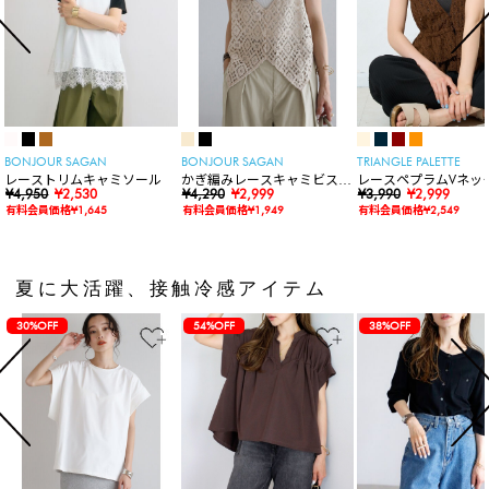
BONJOUR SAGAN
BONJOUR SAGAN
TRIANGLE PALETTE
レーストリムキャミソール
かぎ編みレースキャミビスチ
レースペプラムVネッ
¥4,950
¥2,530
ェ
¥4,290
¥2,999
ト
¥3,990
¥2,999
有料会員価格¥1,645
有料会員価格¥1,949
有料会員価格¥2,549
夏に大活躍、接触冷感アイテム
30%OFF
54%OFF
38%OFF