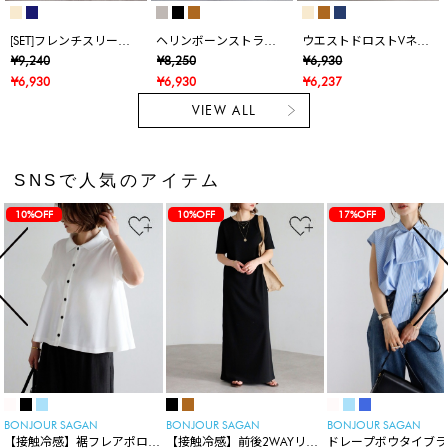
[SET]フレンチスリーブ
ヘリンボーンストライ
ウエストドロストVネッ
スキッパーシャツ×裾ボ
プサス付きパンツ
クオールインワン
¥9,240
¥8,250
¥6,930
タンカーゴパンツ
¥6,930
¥6,930
¥6,237
VIEW ALL
SNSで人気のアイテム
10%OFF
10%OFF
17%OFF
BONJOUR SAGAN
BONJOUR SAGAN
BONJOUR SAGAN
【接触冷感】裾フレアポロシ
【接触冷感】前後2WAYリブ
ドレープボウタイブラ