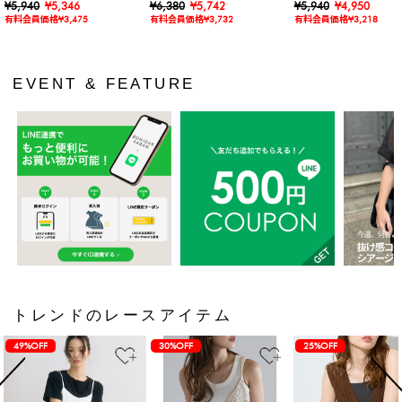
ャツ
¥5,940
¥5,346
カットワンピース
¥6,380
¥5,742
ス
¥5,940
¥4,950
有料会員価格¥3,475
有料会員価格¥3,732
有料会員価格¥3,218
EVENT & FEATURE
トレンドのレースアイテム
49%OFF
30%OFF
25%OFF