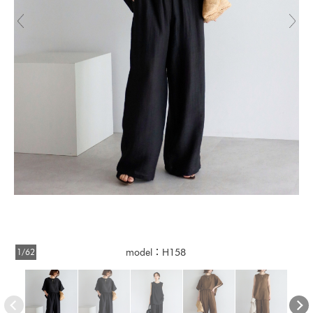
1/62
model：H158