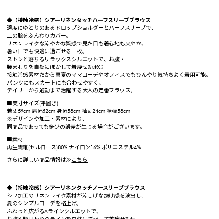
◆【接触冷感】シアーリネンタッチハーフスリーブブラウス
適度にゆとりのあるドロップショルダーとハーフスリーブで、
二の腕をふんわりカバー。
リネンライクな涼やかな質感で見た目も着心地も爽やか、
暑い日でも快適に過ごせる一枚。
ストンと落ちるリラックスシルエットで、お腹・
腰まわりを自然にぼかして着痩せ効果〇
接触冷感素材だから真夏のママコーデやオフィスでもひんやり気持ちよく着用可能。
パンツにもスカートにも合わせやすく、
デイリーから通勤まで活躍する大人の定番ブラウス。
■実寸サイズ(平置き)
着丈59cm 肩幅52cm 身幅58cm 袖丈24cm 裾幅58cm
※デザインや加工・素材により、
同商品であっても多少の誤差が生じる場合がございます。
■素材
再生繊維(セルロース)80% ナイロン16% ポリエステル4%
さらに詳しい商品情報は≫
こちら
◆【接触冷感】シアーリネンタッチノースリーブブラウス
シワ加工のリネンライク素材が涼しげな抜け感を演出し、
夏のシンプルコーデを格上げ。
ふわっと広がるAラインシルエットで、