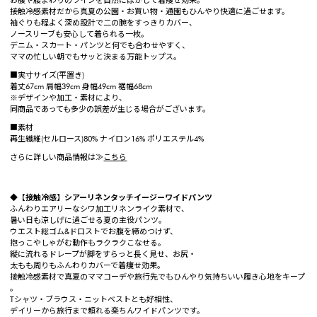
お腹や腰まわりのラインを自然にぼかして着痩せ効果。
接触冷感素材だから真夏の公園・お買い物・通園もひんやり快適に過ごせます。
袖ぐりも程よく深め設計で二の腕をすっきりカバー、
ノースリーブも安心して着られる一枚。
デニム・スカート・パンツと何でも合わせやすく、
ママの忙しい朝でもサッと決まる万能トップス。
■実寸サイズ(平置き)
着丈67cm 肩幅39cm 身幅49cm 裾幅68cm
※デザインや加工・素材により、
同商品であっても多少の誤差が生じる場合がございます。
■素材
再生繊維(セルロース)80% ナイロン16% ポリエステル4%
さらに詳しい商品情報は≫
こちら
◆【接触冷感】シアーリネンタッチイージーワイドパンツ
ふんわりエアリーなシワ加工リネンライク素材で、
暑い日も涼しげに過ごせる夏の主役パンツ。
ウエスト総ゴム&ドロストでお腹を締めつけず、
抱っこやしゃがむ動作もラクラクこなせる。
縦に流れるドレープが脚をすらっと長く見せ、お尻・
太もも周りもふんわりカバーで着痩せ効果。
接触冷感素材で真夏のママコーデや旅行先でもひんやり気持ちいい履き心地をキープ
。
Tシャツ・ブラウス・ニットベストとも好相性、
デイリーから旅行まで頼れる楽ちんワイドパンツです。