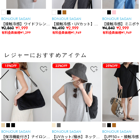
BONJOUR SAGAN
BONJOUR SAGAN
BONJOUR SAGAN
【接触冷感】ワイドフレンチ
【接触冷感・UVカット】シ
【接触冷感】ミニポケ
スリーブTシャツ
¥2,860
¥1,999
ャーリングスキッパートップ
¥6,490
¥2,999
袖ニットカーディガン
¥4,840
¥2,999
ス
有料会員価格¥1,299
有料会員価格¥1,949
有料会員価格¥1,949
レジャーにおすすめアイテム
15%OFF
22%OFF
25%OFF
BONJOUR SAGAN
BONJOUR SAGAN
BONJOUR SAGAN
【保冷機能付き】ナイロンシ
【UVカット/撥水】ネックカ
【UPF50+・接触冷感