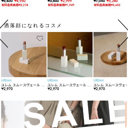
ョルダーバッグ
¥5,830
¥4,950
バー付きワイドリムハット
¥3,850
¥2,999
水】【水陸両用】ラッ
¥7,040
¥5,280
ードロンパース
有料会員価格¥3,218
有料会員価格¥1,949
有料会員価格¥3,432
洒落顔になれるコスメ
UREAM
UREAM
UREAM
ユレム スムースヴェール リ
ユレム スムースヴェール リ
ユレム スムースヴェー
ップスティック
¥2,970
ップスティック
¥2,970
ップスティック
¥2,970