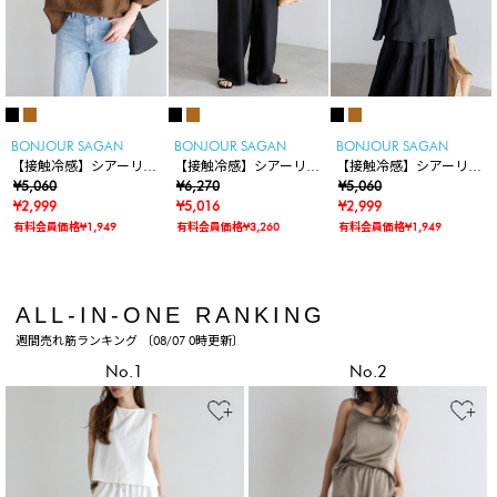
BONJOUR SAGAN
BONJOUR SAGAN
BONJOUR SAGAN
【接触冷感】シアーリネ
【接触冷感】シアーリネ
【接触冷感】シアーリネ
ンタッチハーフスリーブ
¥5,060
ンタッチイージーワイド
¥6,270
ンタッチノースリーブブ
¥5,060
ブラウス
¥2,999
パンツ
¥5,016
ラウス
¥2,999
有料会員価格¥1,949
有料会員価格¥3,260
有料会員価格¥1,949
ALL-IN-ONE RANKING
週間売れ筋ランキング 〔08/07 0時更新〕
No.1
No.2