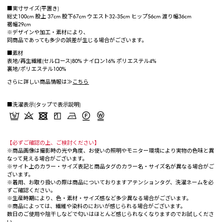
■実寸サイズ(平置き)
総丈100cm 股上 37cm 股下67cm ウエスト32-35cm ヒップ56cm 渡り幅36cm
裾幅29cm
※デザインや加工・素材により、
同商品であっても多少の誤差が生じる場合がございます。
■素材
表地/再生繊維(セルロース)80% ナイロン16% ポリエステル4%
裏地/ポリエステル100%
さらに詳しい商品情報は≫
こちら
■洗濯表示(タップで表示説明)
【必ずご確認の上、ご検討ください】
※商品画像は撮影時の光や角度、お使いの照明やモニター環境により実物の色味と異
なって見える場合がございます。
※サイト上のカラー・サイズ表記と商品タグのカラー名・サイズ名が異なる場合がご
ざいます。
※着用、お取り扱いの際は商品についておりますアテンションタグ、洗濯ネームを必
ずご確認ください。
※生産時期により、色・素材・サイズ感など多少異なる場合がございます。
※商品によっては、繊維や染料のにおいが感じられる場合がございます。
数日のご使用や陰干しなどで匂いはほとんど感じられなくなりますのでお試しくださ