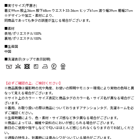
■実寸サイズ(平置き)
着丈99cm 股上36cm 股下68cm ウエスト33-36cm ヒップ61cm 渡り幅39cm 裾幅27cm
※デザインや加工・素材により、
同商品であっても多少の誤差が生じる場合がございます。
■素材
表地/ポリエステル100%
裏地/ポリエステル100%
■生産国
中国
■洗濯表示(タップで表示説明)
【必ずご確認の上、ご検討ください】
※商品画像は撮影時の光や角度、お使いの照明やモニター環境により実物の色味と異
なって見える場合がございます。
※サイト上のカラー・サイズ表記と商品タグのカラー名・サイズ名が異なる場合がご
ざいます。
※着用、お取り扱いの際は商品についておりますアテンションタグ、洗濯ネームを必
ずご確認ください。
※生産時期により、色・素材・サイズ感など多少異なる場合がございます。
※商品によっては、繊維や染料のにおいが感じられる場合がございます。
数日のご使用や陰干しなどで匂いはほとんど感じられなくなりますのでお試しくださ
い。
※通販の特性上、到着時には畳みシワがついている場合がございます。