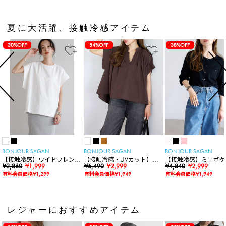
夏に大活躍、接触冷感アイテム
30%OFF
54%OFF
38%OFF
BONJOUR SAGAN
BONJOUR SAGAN
BONJOUR SAGAN
【接触冷感】ワイドフレンチ
【接触冷感・UVカット】シ
【接触冷感】ミニポケ
スリーブTシャツ
¥2,860
¥1,999
ャーリングスキッパートップ
¥6,490
¥2,999
袖ニットカーディガン
¥4,840
¥2,999
ス
有料会員価格¥1,299
有料会員価格¥1,949
有料会員価格¥1,949
レジャーにおすすめアイテム