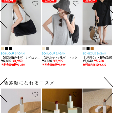
15%OFF
22%OFF
25%OFF
BONJOUR SAGAN
BONJOUR SAGAN
BONJOUR SAGAN
【保冷機能付き】ナイロンシ
【UVカット/撥水】ネックカ
【UPF50+・接触冷感
ョルダーバッグ
¥5,830
¥4,950
バー付きワイドリムハット
¥3,850
¥2,999
水】【水陸両用】ラッ
¥7,040
¥5,280
ードロンパース
有料会員価格¥3,218
有料会員価格¥1,949
有料会員価格¥3,432
洒落顔になれるコスメ