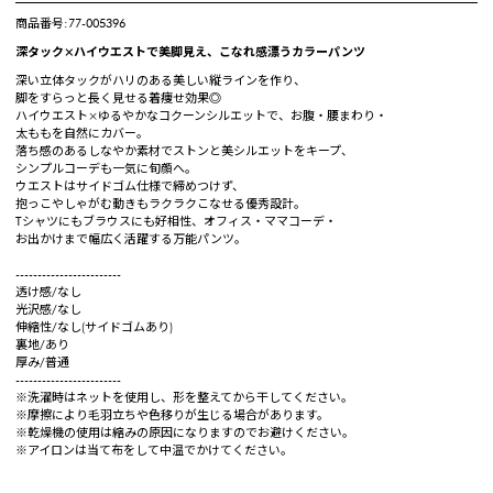
商品番号:77-005396
深タック×ハイウエストで美脚見え、こなれ感漂うカラーパンツ
深い立体タックがハリのある美しい縦ラインを作り、
脚をすらっと長く見せる着痩せ効果◎
ハイウエスト×ゆるやかなコクーンシルエットで、お腹・腰まわり・
太ももを自然にカバー。
落ち感のあるしなやか素材でストンと美シルエットをキープ、
シンプルコーデも一気に旬顔へ。
ウエストはサイドゴム仕様で締めつけず、
抱っこやしゃがむ動きもラクラクこなせる優秀設計。
Tシャツにもブラウスにも好相性、オフィス・ママコーデ・
お出かけまで幅広く活躍する万能パンツ。
------------------------
透け感/なし
光沢感/なし
伸縮性/なし(サイドゴムあり)
裏地/あり
厚み/普通
------------------------
※洗濯時はネットを使用し、形を整えてから干してください。
※摩擦により毛羽立ちや色移りが生じる場合があります。
※乾燥機の使用は縮みの原因になりますのでお避けください。
※アイロンは当て布をして中温でかけてください。