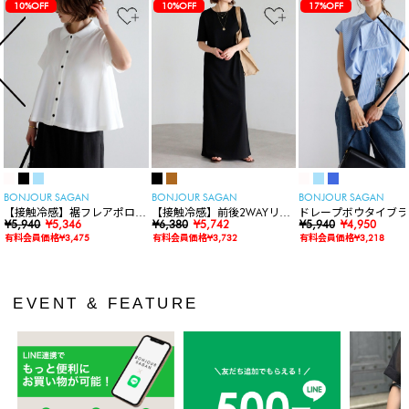
10%OFF
10%OFF
17%OFF
BONJOUR SAGAN
BONJOUR SAGAN
BONJOUR SAGAN
【接触冷感】裾フレアポロシ
【接触冷感】前後2WAYリブ
ドレープボウタイブラ
ャツ
¥5,940
¥5,346
カットワンピース
¥6,380
¥5,742
ス
¥5,940
¥4,950
有料会員価格¥3,475
有料会員価格¥3,732
有料会員価格¥3,218
EVENT & FEATURE