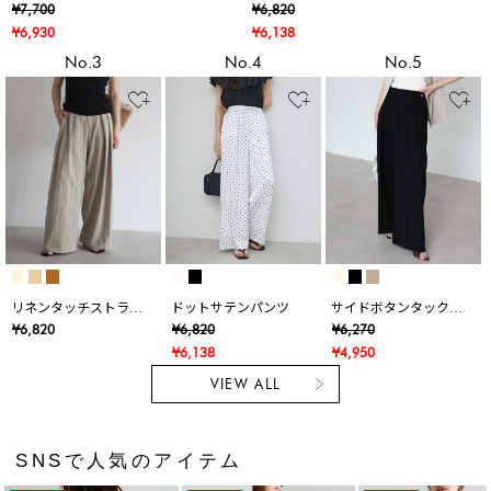
ンパンツ
¥7,700
¥6,820
¥6,930
¥6,138
No.3
No.4
No.5
リネンタッチストライ
ドットサテンパンツ
サイドボタンタックワ
プタックワイドパンツ
イドパンツ
¥6,820
¥6,820
¥6,270
¥6,138
¥4,950
VIEW ALL
SNSで人気のアイテム