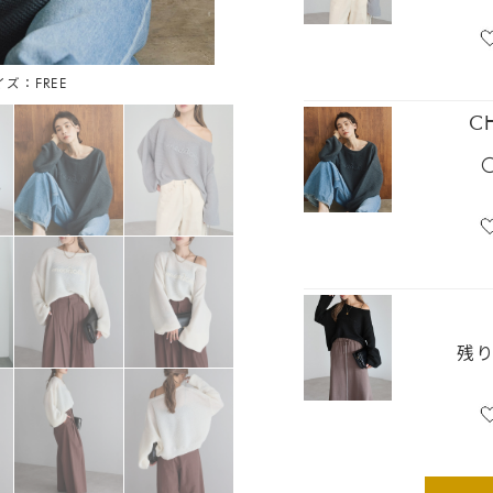
イズ：FREE
アイボ
C
残り