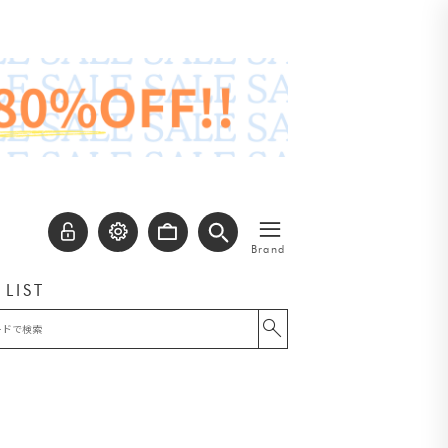
≡
Brand
 LIST