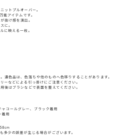
のニットプルオーバー。
る万能アイテムです。
トが抜け感を演出。
ンスに。
アルに映える一枚。
い。濃色品は、色落ちや他のものへ色移りすることがあります。
サリーなどによる引っ掛けにご注意ください。
着用後はブラシなどで表面を整えてください。
ー、チャコールグレー、ブラック着用
ー着用
58cm
も多少の誤差が生じる場合がございます。