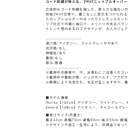
コード刺繍が映える、2WAYニットプルオーバー
立体的なコード刺繍を施した、柔らかな風合い
前後2WAY仕様で、着こなしに変化をつけられ
ドロップショルダーのゆったりとしたシルエッ
リブ仕立ての裾と袖口で、メリハリのあるバラ
トレンド感のあるロゴデザインが、大人カジュ
------------------------
透け感/アイボリー、ライトグレーややあり
光沢感/なし
伸縮性/あり
裏地/なし
厚み/普通
------------------------
※着用中の摩擦や、汗、水濡れにご注意くださ
※着用中や着脱の際、バッグやベルト、アクセ
※摩擦により毛羽立ち、毛玉が生じますので、
■モデル情報
Noriko【165cm】アイボリー、ライトグレ
Emond【168cm】アイボリー、チャコールグレ
■実寸サイズ(平置き)
着丈43cm 肩幅70cm 身幅83cm 袖丈55cm 裾幅
※デザインや加工・生地により、同商品であって