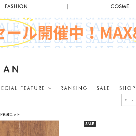
FASHION
|
COSME
GAN
PECIAL FEATURE
RANKING
SALE
SHOP
ード刺繍ニット
SALE