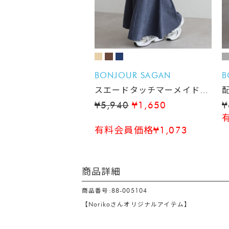
BONJOUR SAGAN
B
スエードタッチマーメイドス
カート
¥5,940
¥1,650
¥
有料会員価格¥1,073
商品詳細
商品番号:88-005104
【Norikoさんオリジナルアイテム】