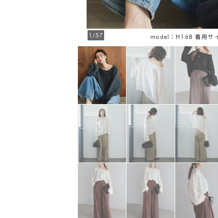
1/57
FREE
model：H168 着用サ