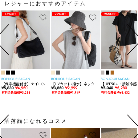
レジャーにおすすめアイテム
15%OFF
22%OFF
25%OFF
BONJOUR SAGAN
BONJOUR SAGAN
BONJOUR SAGAN
【保冷機能付き】ナイロンシ
【UVカット/撥水】ネックカ
【UPF50+・接触冷感
ョルダーバッグ
¥5,830
¥4,950
バー付きワイドリムハット
¥3,850
¥2,999
水】【水陸両用】ラッ
¥7,040
¥5,280
ードロンパース
有料会員価格¥3,218
有料会員価格¥1,949
有料会員価格¥3,432
洒落顔になれるコスメ