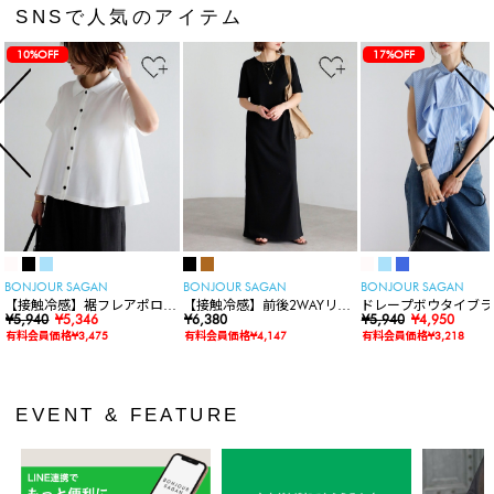
SNSで人気のアイテム
10%OFF
17%OFF
BONJOUR SAGAN
BONJOUR SAGAN
BONJOUR SAGAN
【接触冷感】裾フレアポロシ
【接触冷感】前後2WAYリブ
ドレープボウタイブラ
ャツ
¥5,940
¥5,346
カットワンピース
¥6,380
ス
¥5,940
¥4,950
有料会員価格¥3,475
有料会員価格¥4,147
有料会員価格¥3,218
EVENT & FEATURE