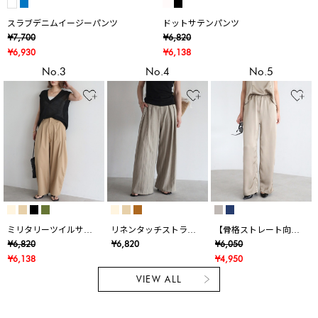
スラブデニムイージーパンツ
ドットサテンパンツ
¥7,700
¥6,820
¥6,930
¥6,138
No.3
No.4
No.5
ミリタリーツイルサイ
リネンタッチストライ
【骨格ストレート向
ドタックコクーンパン
プタックワイドパンツ
け】サテンストレート
¥6,820
¥6,820
¥6,050
ツ
リラクシーパンツ
¥6,138
¥4,950
VIEW ALL