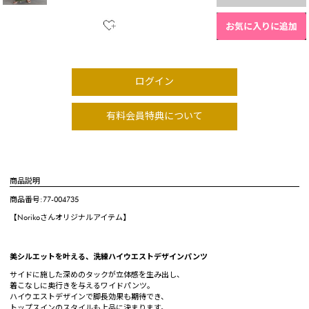
お気に入りに追加
ログイン
有料会員特典について
商品説明
商品番号:77-004735
【Norikoさんオリジナルアイテム】
美シルエットを叶える、洗練ハイウエストデザインパンツ
サイドに施した深めのタックが立体感を生み出し、
着こなしに奥行きを与えるワイドパンツ。
ハイウエストデザインで脚長効果も期待でき、
トップスインのスタイルも上品に決まります。