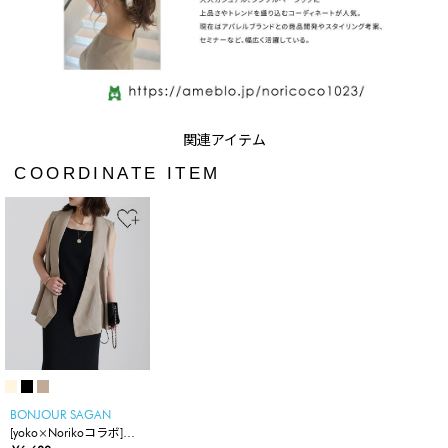
COORDINATE ITEM
BONJOUR SAGAN
[yoko×Norikoコラボ]カ