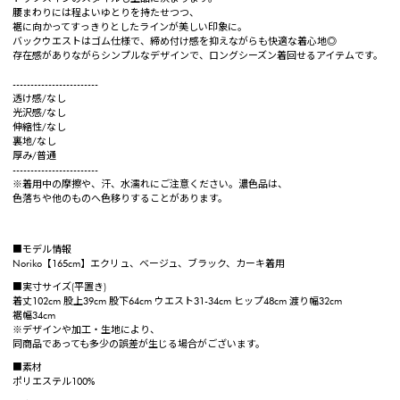
腰まわりには程よいゆとりを持たせつつ、
裾に向かってすっきりとしたラインが美しい印象に。
バックウエストはゴム仕様で、締め付け感を抑えながらも快適な着心地◎
存在感がありながらシンプルなデザインで、ロングシーズン着回せるアイテムです。
------------------------
透け感/なし
光沢感/なし
伸縮性/なし
裏地/なし
厚み/普通
------------------------
※着用中の摩擦や、汗、水濡れにご注意ください。濃色品は、
色落ちや他のものへ色移りすることがあります。
■モデル情報
Noriko【165cm】エクリュ、ベージュ、ブラック、カーキ着用
■実寸サイズ(平置き)
着丈102cm 股上39cm 股下64cm ウエスト31-34cm ヒップ48cm 渡り幅32cm
裾幅34cm
※デザインや加工・生地により、
同商品であっても多少の誤差が生じる場合がございます。
■素材
ポリエステル100%