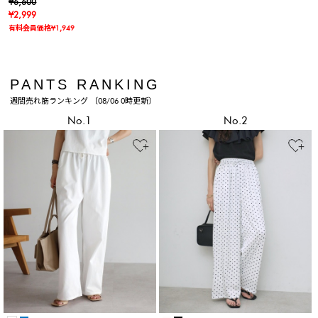
シュクールシアーベスト
¥6,600
¥2,999
有料会員価格¥1,949
PANTS RANKING
週間売れ筋ランキング 〔08/06 0時更新〕
No.1
No.2