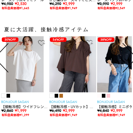
¥4,950
¥2,530
ェ
¥4,290
¥2,999
ト
¥3,990
¥2,999
有料会員価格¥1,645
有料会員価格¥1,949
有料会員価格¥2,549
夏に大活躍、接触冷感アイテム
30%OFF
54%OFF
38%OFF
BONJOUR SAGAN
BONJOUR SAGAN
BONJOUR SAGAN
【接触冷感】ワイドフレンチ
【接触冷感・UVカット】シ
【接触冷感】ミニポケ
スリーブTシャツ
¥2,860
¥1,999
ャーリングスキッパートップ
¥6,490
¥2,999
袖ニットカーディガン
¥4,840
¥2,999
ス
有料会員価格¥1,299
有料会員価格¥1,949
有料会員価格¥1,949