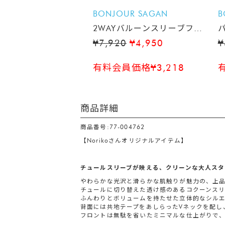
BONJOUR SAGAN
B
2WAYバルーンスリーブフレ
アワンピース
¥7,920
¥4,950
¥
有料会員価格¥3,218
商品詳細
商品番号:77-004762
【Norikoさんオリジナルアイテム】
チュールスリーブが映える、クリーンな大人スタ
やわらかな光沢と滑らかな肌触りが魅力の、上
チュールに切り替えた透け感のあるコクーンスリ
ふんわりとボリュームを持たせた立体的なシル
背面には共地テープをあしらったVネックを配し
フロントは無駄を省いたミニマルな仕上がりで