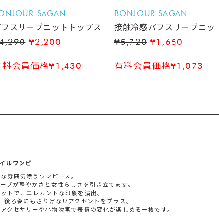
ONJOUR SAGAN
BONJOUR SAGAN
パフスリーブニットトップス
接触冷感パフスリーブニッ
トップス
4,290
¥2,200
¥5,720
¥1,650
有料会員価格¥1,430
有料会員価格¥1,073
イルワンピ
品な雰囲気漂うワンピース。
ーブが軽やかさと女性らしさを引き立てます。
エットで、エレガントな印象を演出。
、後ろ姿にもさりげないアクセントをプラス。
、アクセサリーや小物次第で表情の変化が楽しめる一枚です。