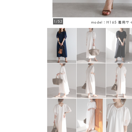
1/52
FREE
model：H165 着用サ