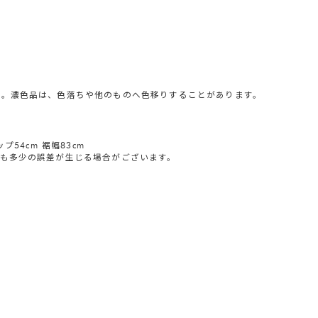
い。濃色品は、色落ちや他のものへ色移りすることがあります。
ップ54cm 裾幅83cm
も多少の誤差が生じる場合がございます。