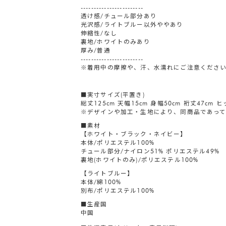
------------------------
透け感/チュール部分あり
光沢感/ライトブルー以外ややあり
伸縮性/なし
裏地/ホワイトのみあり
厚み/普通
------------------------
※着用中の摩擦や、汗、水濡れにご注意くださ
■実寸サイズ(平置き)
総丈125cm 天幅15cm 身幅50cm 裄丈47cm ヒ
※デザインや加工・生地により、同商品であって
■素材
【ホワイト・ブラック・ネイビー】
本体/ポリエステル100%
チュール部分/ナイロン51% ポリエステル49%
裏地(ホワイトのみ)/ポリエステル100%
【ライトブルー】
本体/綿100%
別布/ポリエステル100%
■生産国
中国