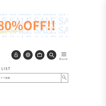
≡
Brand
 LIST