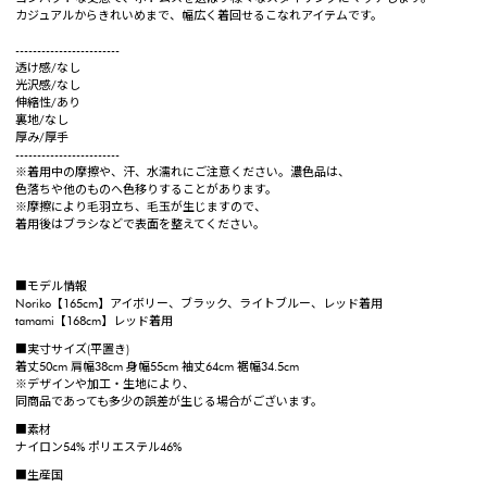
カジュアルからきれいめまで、幅広く着回せるこなれアイテムです。
------------------------
透け感/なし
光沢感/なし
伸縮性/あり
裏地/なし
厚み/厚手
------------------------
※着用中の摩擦や、汗、水濡れにご注意ください。濃色品は、
色落ちや他のものへ色移りすることがあります。
※摩擦により毛羽立ち、毛玉が生じますので、
着用後はブラシなどで表面を整えてください。
■モデル情報
Noriko【165cm】アイボリー、ブラック、ライトブルー、レッド着用
tamami【168cm】レッド着用
■実寸サイズ(平置き)
着丈50cm 肩幅38cm 身幅55cm 袖丈64cm 裾幅34.5cm
※デザインや加工・生地により、
同商品であっても多少の誤差が生じる場合がございます。
■素材
ナイロン54% ポリエステル46%
■生産国