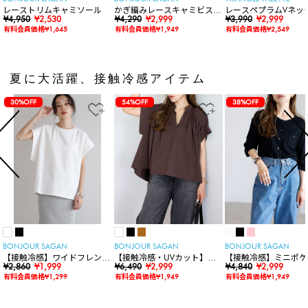
レーストリムキャミソール
かぎ編みレースキャミビスチ
レースペプラムVネッ
¥4,950
¥2,530
ェ
¥4,290
¥2,999
ト
¥3,990
¥2,999
有料会員価格¥1,645
有料会員価格¥1,949
有料会員価格¥2,549
夏に大活躍、接触冷感アイテム
30%OFF
54%OFF
38%OFF
BONJOUR SAGAN
BONJOUR SAGAN
BONJOUR SAGAN
【接触冷感】ワイドフレンチ
【接触冷感・UVカット】シ
【接触冷感】ミニポケ
スリーブTシャツ
¥2,860
¥1,999
ャーリングスキッパートップ
¥6,490
¥2,999
袖ニットカーディガン
¥4,840
¥2,999
ス
有料会員価格¥1,299
有料会員価格¥1,949
有料会員価格¥1,949