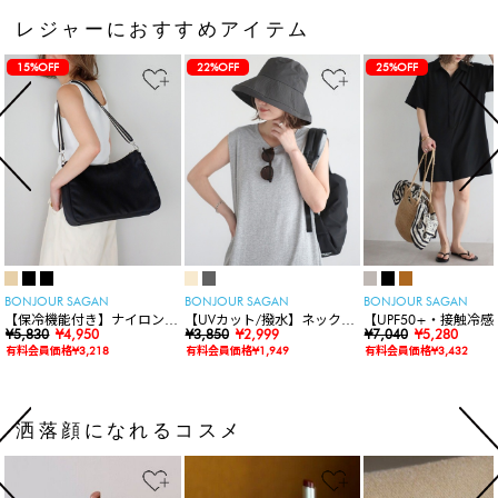
レジャーにおすすめアイテム
15%OFF
22%OFF
25%OFF
BONJOUR SAGAN
BONJOUR SAGAN
BONJOUR SAGAN
【保冷機能付き】ナイロンシ
【UVカット/撥水】ネックカ
【UPF50+・接触冷感
ョルダーバッグ
¥5,830
¥4,950
バー付きワイドリムハット
¥3,850
¥2,999
水】【水陸両用】ラッ
¥7,040
¥5,280
ードロンパース
有料会員価格¥3,218
有料会員価格¥1,949
有料会員価格¥3,432
洒落顔になれるコスメ