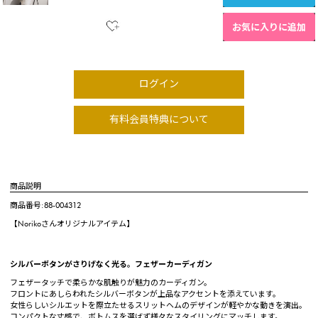
お気に入りに追加
ログイン
有料会員特典について
商品説明
商品番号:88-004312
【Norikoさんオリジナルアイテム】
シルバーボタンがさりげなく光る。フェザーカーディガン
フェザータッチで柔らかな肌触りが魅力のカーディガン。
フロントにあしらわれたシルバーボタンが上品なアクセントを添えています。
女性らしいシルエットを際立たせるスリットヘムのデザインが軽やかな動きを演出。
コンパクトな丈感で、ボトムスを選ばず様々なスタイリングにマッチします。