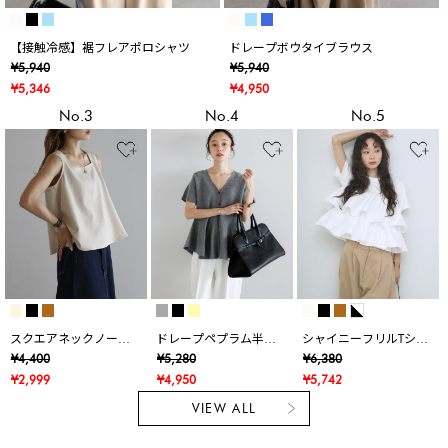
【接触冷感】裾フレアポロシャツ
ドレープボウタイブラウス
¥5,940
¥5,940
¥5,346
¥4,950
No.3
No.4
No.5
スクエアネックノース
ドレープペプラム半袖
シャイニーフリルTシャ
リブラウス
ニットカーデ
ツ
¥4,400
¥5,280
¥6,380
¥2,999
¥4,950
¥5,742
VIEW ALL