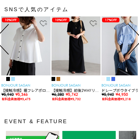
SNSで人気のアイテム
10%OFF
10%OFF
17%OFF
BONJOUR SAGAN
BONJOUR SAGAN
BONJOUR SAGAN
【接触冷感】裾フレアポロシ
【接触冷感】前後2WAYリブ
ドレープボウタイブラ
ャツ
¥5,940
¥5,346
カットワンピース
¥6,380
¥5,742
ス
¥5,940
¥4,950
有料会員価格¥3,475
有料会員価格¥3,732
有料会員価格¥3,218
EVENT & FEATURE