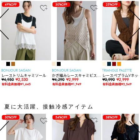
49%OFF
30%OFF
25%OFF
BONJOUR SAGAN
BONJOUR SAGAN
TRIANGLE PALETTE
レーストリムキャミソール
かぎ編みレースキャミビスチ
レースペプラムVネッ
¥4,950
¥2,530
ェ
¥4,290
¥2,999
ト
¥3,990
¥2,999
有料会員価格¥1,645
有料会員価格¥1,949
有料会員価格¥2,549
夏に大活躍、接触冷感アイテム
30%OFF
54%OFF
38%OFF