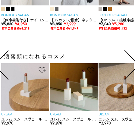
BONJOUR SAGAN
BONJOUR SAGAN
BONJOUR SAGAN
【保冷機能付き】ナイロンシ
【UVカット/撥水】ネックカ
【UPF50+・接触冷感
ョルダーバッグ
¥5,830
¥4,950
バー付きワイドリムハット
¥3,850
¥2,999
水】【水陸両用】ラッ
¥7,040
¥5,280
ードロンパース
有料会員価格¥3,218
有料会員価格¥1,949
有料会員価格¥3,432
洒落顔になれるコスメ
UREAM
UREAM
UREAM
ユレム スムースヴェール リ
ユレム スムースヴェール リ
ユレム スムースヴェー
ップスティック
¥2,970
ップスティック
¥2,970
ップスティック
¥2,970