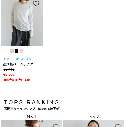
BONJOUR SAGAN
復刻版ベーシックスラブ
ロンT
¥3,410
¥2,200
有料会員価格¥1,430
TOPS RANKING
週間売れ筋ランキング 〔08/07 0時更新〕
No.1
No.2