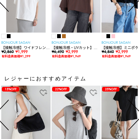
BONJOUR SAGAN
BONJOUR SAGAN
BONJOUR SAGAN
【接触冷感】ワイドフレンチ
【接触冷感・UVカット】シ
【接触冷感】ミニポケ
スリーブTシャツ
¥2,860
¥1,999
ャーリングスキッパートップ
¥6,490
¥2,999
袖ニットカーディガン
¥4,840
¥2,999
ス
有料会員価格¥1,299
有料会員価格¥1,949
有料会員価格¥1,949
レジャーにおすすめアイテム
15%OFF
22%OFF
25%OFF