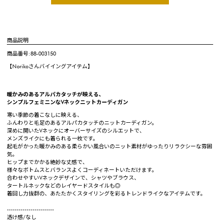
商品説明
商品番号:88-003150
【Norikoさんバイイングアイテム】
暖かみのあるアルパカタッチが映える、
シンプルフェミニンなVネックニットカーディガン
寒い季節の着こなしに映える、
ふんわりと毛足のあるアルパカタッチのニットカーディガン。
深めに開いたVネックにオーバーサイズのシルエットで、
メンズライクにも着られる一枚です。
起毛がかった暖かみのある柔らかい風合いのニット素材がゆったりリラクシーな雰囲
気。
ヒップまでかかる絶妙な丈感で、
様々なボトムスとバランスよくコーディネートいただけます。
合わせやすいVネックデザインで、シャツやブラウス、
タートルネックなどのレイヤードスタイルも◎
着回し力抜群の、あたたかくスタイリングを彩るトレンドライクなアイテムです。
------------------------
透け感/なし