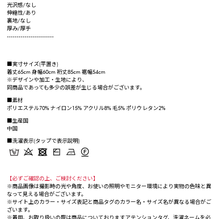
光沢感/なし
伸縮性/あり
裏地/なし
厚み/厚手
------------------------
■実寸サイズ(平置き)
着丈65cm 身幅60cm 裄丈85cm 裾幅54cm
※デザインや加工・生地により、
同商品であっても多少の誤差が生じる場合がございます。
■素材
ポリエステル70% ナイロン15% アクリル8% 毛5% ポリウレタン2%
■生産国
中国
■洗濯表示(タップで表示説明)
【必ずご確認の上、ご検討ください】
※商品画像は撮影時の光や角度、お使いの照明やモニター環境により実物の色味と異
なって見える場合がございます。
※サイト上のカラー・サイズ表記と商品タグのカラー名・サイズ名が異なる場合がご
ざいます。
※着用、お取り扱いの際は商品についておりますアテンションタグ、洗濯ネームを必