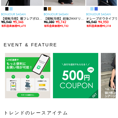
BONJOUR SAGAN
BONJOUR SAGAN
BONJOUR SAGAN
【接触冷感】裾フレアポロシ
【接触冷感】前後2WAYリブ
ドレープボウタイブラ
ャツ
¥5,940
¥5,346
カットワンピース
¥6,380
¥5,742
ス
¥5,940
¥4,950
有料会員価格¥3,475
有料会員価格¥3,732
有料会員価格¥3,218
EVENT & FEATURE
トレンドのレースアイテム