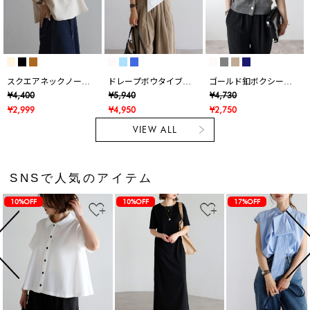
スクエアネックノース
ドレープボウタイブラ
ゴールド釦ボクシーニ
リブラウス
ウス
ットベスト
¥4,400
¥5,940
¥4,730
¥2,999
¥4,950
¥2,750
VIEW ALL
SNSで人気のアイテム
10%OFF
10%OFF
17%OFF