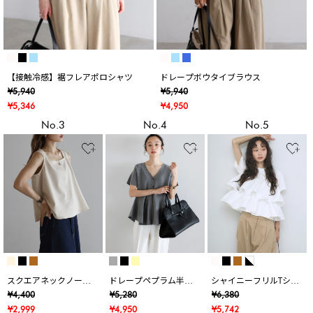
【接触冷感】裾フレアポロシャツ
ドレープボウタイブラウス
¥5,940
¥5,940
¥5,346
¥4,950
No.3
No.4
No.5
スクエアネックノース
ドレープペプラム半袖
シャイニーフリルTシャ
リブラウス
ニットカーデ
ツ
¥4,400
¥5,280
¥6,380
¥2,999
¥4,950
¥5,742