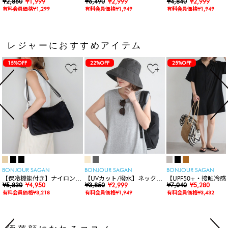
スリーブTシャツ
¥2,860
¥1,999
ャーリングスキッパートップ
¥6,490
¥2,999
袖ニットカーディガン
¥4,840
¥2,999
ス
有料会員価格¥1,299
有料会員価格¥1,949
有料会員価格¥1,949
レジャーにおすすめアイテム
15%OFF
22%OFF
25%OFF
BONJOUR SAGAN
BONJOUR SAGAN
BONJOUR SAGAN
【保冷機能付き】ナイロンシ
【UVカット/撥水】ネックカ
【UPF50+・接触冷感
ョルダーバッグ
¥5,830
¥4,950
バー付きワイドリムハット
¥3,850
¥2,999
水】【水陸両用】ラッ
¥7,040
¥5,280
ードロンパース
有料会員価格¥3,218
有料会員価格¥1,949
有料会員価格¥3,432