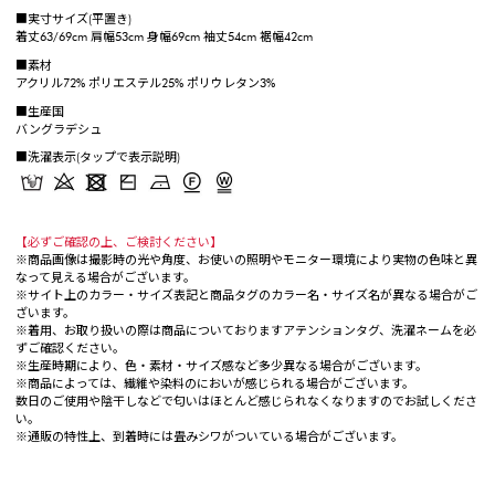
■実寸サイズ(平置き)
着丈63/69cm 肩幅53cm 身幅69cm 袖丈54cm 裾幅42cm
■素材
アクリル72% ポリエステル25% ポリウレタン3%
■生産国
バングラデシュ
■洗濯表示(タップで表示説明)
【必ずご確認の上、ご検討ください】
※商品画像は撮影時の光や角度、お使いの照明やモニター環境により実物の色味と異
なって見える場合がございます。
※サイト上のカラー・サイズ表記と商品タグのカラー名・サイズ名が異なる場合がご
ざいます。
※着用、お取り扱いの際は商品についておりますアテンションタグ、洗濯ネームを必
ずご確認ください。
※生産時期により、色・素材・サイズ感など多少異なる場合がございます。
※商品によっては、繊維や染料のにおいが感じられる場合がございます。
数日のご使用や陰干しなどで匂いはほとんど感じられなくなりますのでお試しくださ
い。
※通販の特性上、到着時には畳みシワがついている場合がございます。