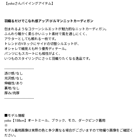
【yokoさんバイイングアイテム】
羽織るだけでこなれ感アップ!ドルマンニットカーディガン
包まれるようなコクーンシルエットが魅力的なニットカーディガン。
ふんわり暖かく柔らかいニット素材で風を通しにくく、
アウターとしても頼れる一枚です。
トレンドのVネックにサイドの切替シルエットが、
オシャレで細見えも叶う優秀ディテール。
パンツにもスカートにも相性がよく、
いつものスタイリングにさっと羽織りたくなる逸品です。
------------------------
透け感/なし
光沢感/なし
伸縮性/あり
裏地/なし
厚み/肉厚
------------------------
■モデル情報
yoko【158cm】オートミール、ブラック、モカ、ダークピンク着用
※
モデル着用画像は実際の色と多少異なる場合がございますので物撮り画像をご確認く
ださい。