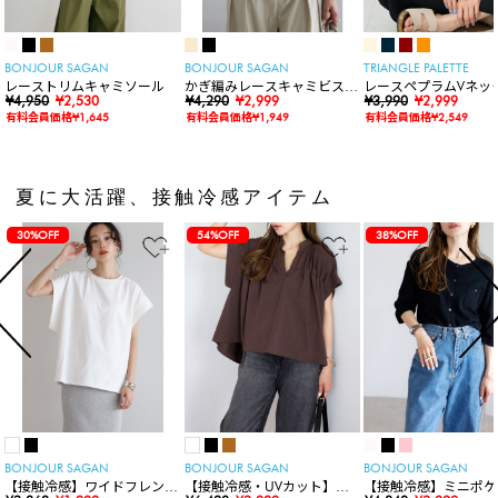
BONJOUR SAGAN
BONJOUR SAGAN
TRIANGLE PALETTE
レーストリムキャミソール
かぎ編みレースキャミビスチ
レースペプラムVネッ
¥4,950
¥2,530
ェ
¥4,290
¥2,999
ト
¥3,990
¥2,999
有料会員価格¥1,645
有料会員価格¥1,949
有料会員価格¥2,549
夏に大活躍、接触冷感アイテム
30%OFF
54%OFF
38%OFF
BONJOUR SAGAN
BONJOUR SAGAN
BONJOUR SAGAN
【接触冷感】ワイドフレンチ
【接触冷感・UVカット】シ
【接触冷感】ミニポケ