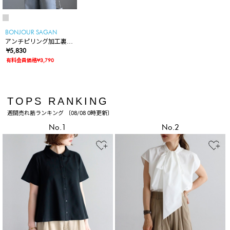
BONJOUR SAGAN
アンチピリング加工裏起
毛ハイネックプルオーバ
¥5,830
ー
有料会員価格¥3,790
TOPS RANKING
週間売れ筋ランキング 〔08/08 0時更新〕
No.1
No.2