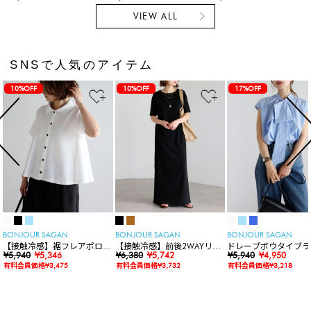
VIEW ALL
SNSで人気のアイテム
10%OFF
10%OFF
17%OFF
BONJOUR SAGAN
BONJOUR SAGAN
BONJOUR SAGAN
【接触冷感】裾フレアポロシ
【接触冷感】前後2WAYリブ
ドレープボウタイブラ
ャツ
¥5,940
¥5,346
カットワンピース
¥6,380
¥5,742
ス
¥5,940
¥4,950
有料会員価格¥3,475
有料会員価格¥3,732
有料会員価格¥3,218