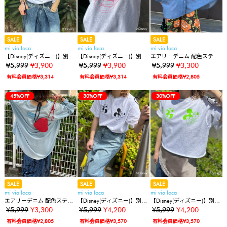
SALE
SALE
SALE
mi via loca
mi via loca
mi via loca
【Disney(ディズニー)】別注/
【Disney(ディズニー)】別注/
エアリーデニム 配色ステッ
ミッキーマウス / SHADOW
ミッキーマウス / SHADOW
チ バンドカラーシャツ
¥5,999
¥3,900
¥5,999
¥3,900
¥5,999
¥3,300
プリント半袖Tシャツ
プリント半袖Tシャツ
有料会員価格¥3,314
有料会員価格¥3,314
有料会員価格¥2,805
45%OFF
30%OFF
30%OFF
SALE
SALE
SALE
mi via loca
mi via loca
mi via loca
エアリーデニム 配色ステッ
【Disney(ディズニー)】別注/
【Disney(ディズニー)】別注/
チ バンドカラーシャツ
ミッキー&ミニー/ PHONEプ
ミッキー&ミニー/ PHONEプ
¥5,999
¥3,300
¥5,999
¥4,200
¥5,999
¥4,200
リント半袖Tシャツ
リント半袖Tシャツ
有料会員価格¥2,805
有料会員価格¥3,570
有料会員価格¥3,570