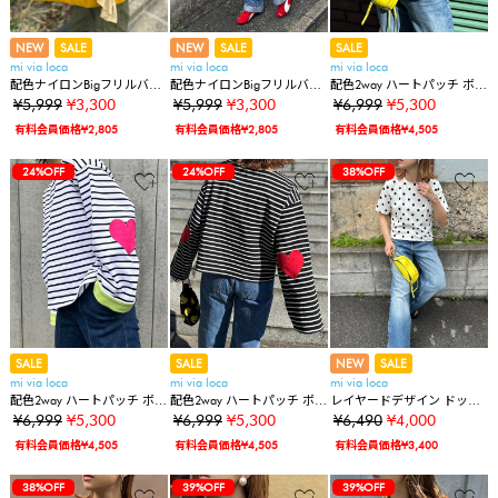
NEW
SALE
NEW
SALE
SALE
mi via loca
mi via loca
mi via loca
配色ナイロンBigフリルバッ
配色ナイロンBigフリルバッ
配色2way ハートパッチ ボー
グ
グ
ダーロンT
¥5,999
¥3,300
¥5,999
¥3,300
¥6,999
¥5,300
有料会員価格¥2,805
有料会員価格¥2,805
有料会員価格¥4,505
24%OFF
24%OFF
38%OFF
SALE
SALE
NEW
SALE
mi via loca
mi via loca
mi via loca
配色2way ハートパッチ ボー
配色2way ハートパッチ ボー
レイヤードデザイン ドット
ダーロンT
ダーロンT
柄トップス
¥6,999
¥5,300
¥6,999
¥5,300
¥6,490
¥4,000
有料会員価格¥4,505
有料会員価格¥4,505
有料会員価格¥3,400
38%OFF
39%OFF
39%OFF