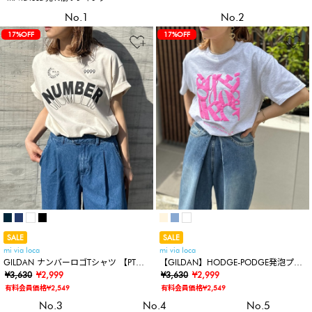
No.1
No.2
17%OFF
17%OFF
SALE
SALE
mi via loca
mi via loca
GILDAN ナンバーロゴTシャツ 【PT
【GILDAN】HODGE-PODGE発泡プリ
NO. MVL027 ※2A】
¥3,630
¥2,999
ントロゴTシャツ
¥3,630
¥2,999
有料会員価格¥2,549
有料会員価格¥2,549
No.3
No.4
No.5