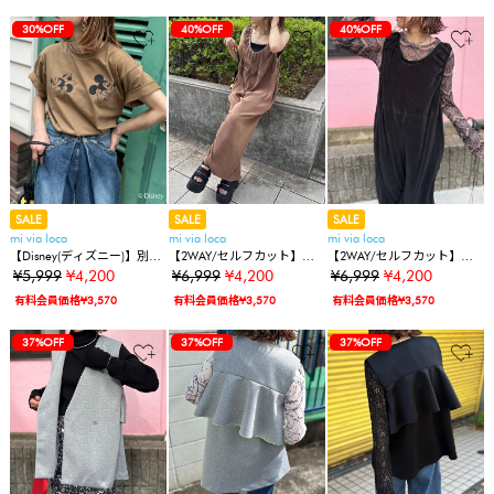
30%OFF
40%OFF
40%OFF
SALE
SALE
SALE
mi via loca
mi via loca
mi via loca
【Disney(ディズニー)】別注/
【2WAY/セルフカット】プ
【2WAY/セルフカット】プ
ミッキー&ミニー/ PHONEプ
リーツロンパース
リーツロンパース
¥5,999
¥4,200
¥6,999
¥4,200
¥6,999
¥4,200
リント半袖Tシャツ
有料会員価格¥3,570
有料会員価格¥3,570
有料会員価格¥3,570
37%OFF
37%OFF
37%OFF
37%OFF