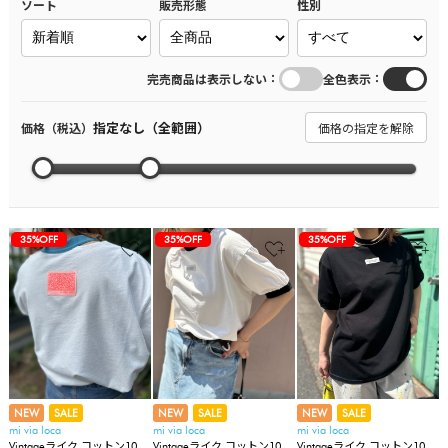
ソート
販売形態
性別
：
：
完売商品は表示しない
全色表示
指定なし（全範囲）
価格（税込）
価格の指定を解除
35%OFF
35%OFF
35%OFF
NEW
SALE
NEW
SALE
NEW
SALE
mi via loca
mi via loca
mi via loca
Vintageライク コットン100
Vintageライク コットン100
Vintageライク コットン100