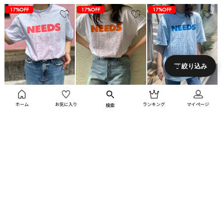
37%OFF
37%OFF
32%OFF
32%OFF
32%OFF
43%OFF
43%OFF
43%OFF
43%OFF
43%OFF
43%OFF
72%OFF
72%OFF
72%OFF
80%OFF
80%OFF
71%OFF
49%OFF
49%OFF
49%OFF
42%OFF
42%OFF
67%OFF
67%OFF
56%OFF
56%OFF
69%OFF
69%OFF
69%OFF
17%OFF
37%OFF
37%OFF
32%OFF
32%OFF
32%OFF
43%OFF
43%OFF
43%OFF
43%OFF
43%OFF
43%OFF
72%OFF
72%OFF
72%OFF
80%OFF
80%OFF
71%OFF
49%OFF
49%OFF
49%OFF
42%OFF
42%OFF
67%OFF
67%OFF
56%OFF
56%OFF
69%OFF
69%OFF
69%OFF
17%OFF
17%OFF
37%OFF
37%OFF
32%OFF
32%OFF
32%OFF
43%OFF
43%OFF
43%OFF
43%OFF
43%OFF
43%OFF
72%OFF
72%OFF
72%OFF
80%OFF
80%OFF
71%OFF
49%OFF
49%OFF
49%OFF
42%OFF
42%OFF
67%OFF
67%OFF
56%OFF
56%OFF
69%OFF
69%OFF
69%OFF
17%OFF
17%OFF
17%OFF
絞り込み
SALE
SALE
SALE
mi via loca
mi via loca
mi via loca
ホーム
お気に入り
ランキング
マイページ
検索
GILDAN NEEDS Tシャツ
GILDAN NEEDS Tシャツ
GILDAN NEEDS Tシャツ
【MV-009】
【MV-009】
【MV-009】
¥3,630
¥2,999
¥3,630
¥2,999
¥3,630
¥2,999
有料会員価格¥2,549
有料会員価格¥2,549
有料会員価格¥2,549
37%OFF
37%OFF
32%OFF
32%OFF
32%OFF
43%OFF
43%OFF
43%OFF
43%OFF
43%OFF
43%OFF
72%OFF
72%OFF
72%OFF
80%OFF
80%OFF
71%OFF
49%OFF
49%OFF
49%OFF
42%OFF
42%OFF
67%OFF
67%OFF
56%OFF
56%OFF
69%OFF
69%OFF
69%OFF
17%OFF
17%OFF
17%OFF
17%OFF
37%OFF
37%OFF
32%OFF
32%OFF
32%OFF
43%OFF
43%OFF
43%OFF
43%OFF
43%OFF
43%OFF
72%OFF
72%OFF
72%OFF
80%OFF
80%OFF
71%OFF
49%OFF
49%OFF
49%OFF
42%OFF
42%OFF
67%OFF
67%OFF
56%OFF
56%OFF
69%OFF
69%OFF
69%OFF
17%OFF
17%OFF
17%OFF
17%OFF
17%OFF
37%OFF
37%OFF
32%OFF
32%OFF
32%OFF
43%OFF
43%OFF
43%OFF
43%OFF
43%OFF
43%OFF
72%OFF
72%OFF
72%OFF
80%OFF
80%OFF
71%OFF
49%OFF
49%OFF
49%OFF
42%OFF
42%OFF
67%OFF
67%OFF
56%OFF
56%OFF
69%OFF
69%OFF
69%OFF
17%OFF
17%OFF
17%OFF
17%OFF
17%OFF
17%OFF