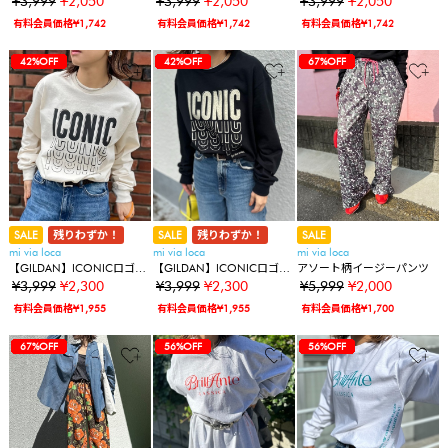
¥3,999
¥2,050
¥3,999
¥2,050
¥3,999
¥2,050
【PT NO. MVL050 ※2A】
【PT NO. MVL050 ※2A】
【PT NO. MVL050 ※2A】
有料会員価格¥1,742
有料会員価格¥1,742
有料会員価格¥1,742
37%OFF
37%OFF
32%OFF
32%OFF
32%OFF
43%OFF
43%OFF
43%OFF
43%OFF
43%OFF
43%OFF
72%OFF
72%OFF
72%OFF
80%OFF
80%OFF
71%OFF
49%OFF
49%OFF
49%OFF
42%OFF
37%OFF
37%OFF
32%OFF
32%OFF
32%OFF
43%OFF
43%OFF
43%OFF
43%OFF
43%OFF
43%OFF
72%OFF
72%OFF
72%OFF
80%OFF
80%OFF
71%OFF
49%OFF
49%OFF
49%OFF
42%OFF
42%OFF
37%OFF
37%OFF
32%OFF
32%OFF
32%OFF
43%OFF
43%OFF
43%OFF
43%OFF
43%OFF
43%OFF
72%OFF
72%OFF
72%OFF
80%OFF
80%OFF
71%OFF
49%OFF
49%OFF
49%OFF
42%OFF
42%OFF
67%OFF
SALE
残りわずか！
SALE
残りわずか！
SALE
mi via loca
mi via loca
mi via loca
【GILDAN】ICONICロゴロ
【GILDAN】ICONICロゴロ
アソート柄イージーパンツ
ンT
ンT
¥3,999
¥2,300
¥3,999
¥2,300
¥5,999
¥2,000
有料会員価格¥1,955
有料会員価格¥1,955
有料会員価格¥1,700
37%OFF
37%OFF
32%OFF
32%OFF
32%OFF
43%OFF
43%OFF
43%OFF
43%OFF
43%OFF
43%OFF
72%OFF
72%OFF
72%OFF
80%OFF
80%OFF
71%OFF
49%OFF
49%OFF
49%OFF
42%OFF
42%OFF
67%OFF
67%OFF
37%OFF
37%OFF
32%OFF
32%OFF
32%OFF
43%OFF
43%OFF
43%OFF
43%OFF
43%OFF
43%OFF
72%OFF
72%OFF
72%OFF
80%OFF
80%OFF
71%OFF
49%OFF
49%OFF
49%OFF
42%OFF
42%OFF
67%OFF
67%OFF
56%OFF
37%OFF
37%OFF
32%OFF
32%OFF
32%OFF
43%OFF
43%OFF
43%OFF
43%OFF
43%OFF
43%OFF
72%OFF
72%OFF
72%OFF
80%OFF
80%OFF
71%OFF
49%OFF
49%OFF
49%OFF
42%OFF
42%OFF
67%OFF
67%OFF
56%OFF
56%OFF