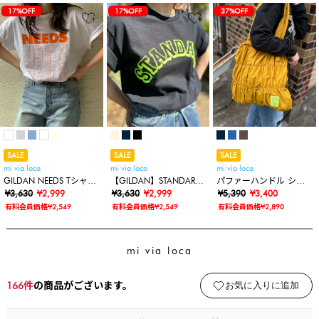
17%OFF
17%OFF
37%OFF
SALE
SALE
SALE
mi via loca
mi via loca
mi via loca
GILDAN NEEDS Tシャツ
【GILDAN】STANDARD
パファーハンドル シャ
【MV-009】
¥3,630
¥2,999
発泡プリントロゴTシャ
¥3,630
¥2,999
ーリングトートバッグ/
¥5,390
¥3,400
ツ
ナップサック
有料会員価格¥2,549
有料会員価格¥2,549
有料会員価格¥2,890
mi via loca
166
件
の商品がございます。
お気に入りに追加