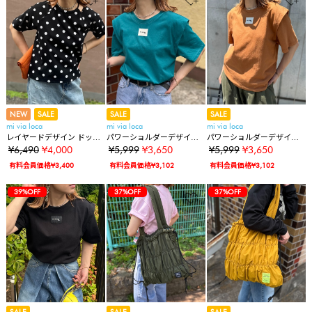
NEW
SALE
SALE
SALE
mi via loca
mi via loca
mi via loca
レイヤードデザイン ドット
パワーショルダーデザイン
パワーショルダーデザイン
柄トップス
TOPS
TOPS
¥6,490
¥4,000
¥5,999
¥3,650
¥5,999
¥3,650
有料会員価格¥3,400
有料会員価格¥3,102
有料会員価格¥3,102
39%OFF
37%OFF
37%OFF