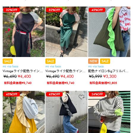
32%OFF
32%OFF
45%OFF
SALE
SALE
NEW
SALE
mi via loca
mi via loca
mi via loca
Vintageライク配色ラインワ
Vintageライク配色ラインワ
配色ナイロンBigフリルバッ
ンピース
ンピース
グ
¥6,490
¥4,400
¥6,490
¥4,400
¥5,999
¥3,300
有料会員価格¥3,740
有料会員価格¥3,740
有料会員価格¥2,805
45%OFF
45%OFF
24%OFF