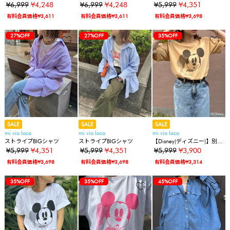
クプルオーバー
クプルオーバー
¥6,999
¥4,248
¥6,999
¥4,248
¥5,999
¥4,351
有料会員価格¥3,611
有料会員価格¥3,611
有料会員価格¥3,698
27%OFF
27%OFF
35%OFF
SALE
SALE
SALE
mi via loca
mi via loca
mi via loca
ストライプBIGシャツ
ストライプBIGシャツ
【Disney(ディズニー)】別注/
ミッキーマウス / SHADOW
¥5,999
¥4,351
¥5,999
¥4,351
¥5,999
¥3,900
プリント半袖Tシャツ
有料会員価格¥3,698
有料会員価格¥3,698
有料会員価格¥3,314
35%OFF
35%OFF
45%OFF