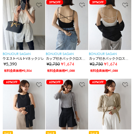
39%OFF
39%OFF
BONJOUR SAGAN
BONJOUR SAGAN
BONJOUR SAGAN
ウエストベルトVネックジレ
カップ付きバッククロスキ
カップ付きバッククロスキ
ャミソール
ャミソール
¥5,390
¥2,750
¥1,674
¥2,750
¥1,674
有料会員価格¥3,504
有料会員価格¥1,088
有料会員価格¥1,088
63%OFF
63%OFF
63%OFF
SALE
SALE
SALE