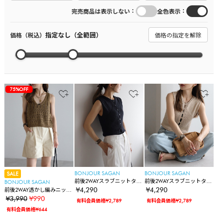
：
：
完売商品は表示しない
全色表示
指定なし（全範囲）
価格（税込）
価格の指定を解除
75%OFF
BONJOUR SAGAN
BONJOUR SAGAN
SALE
前後2WAYスラブニットタン
前後2WAYスラブニットタン
BONJOUR SAGAN
ク
ク
¥4,290
¥4,290
前後2WAY透かし編みニット
タンク
¥3,990
¥990
有料会員価格¥2,789
有料会員価格¥2,789
有料会員価格¥644