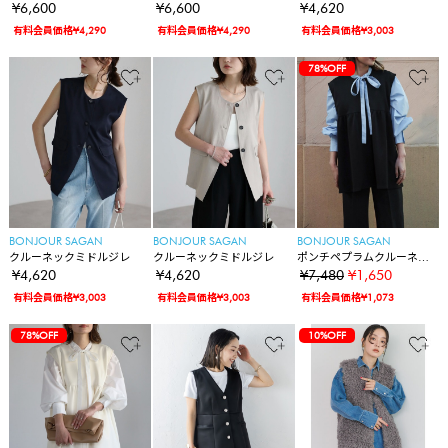
スト
スト
¥6,600
¥6,600
¥4,620
有料会員価格¥4,290
有料会員価格¥4,290
有料会員価格¥3,003
78%OFF
BONJOUR SAGAN
BONJOUR SAGAN
BONJOUR SAGAN
クルーネックミドルジレ
クルーネックミドルジレ
ポンチペプラムクルーネッ
クジレ
¥4,620
¥4,620
¥7,480
¥1,650
有料会員価格¥3,003
有料会員価格¥3,003
有料会員価格¥1,073
78%OFF
10%OFF