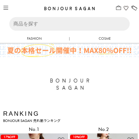
FASHION
|
COSME
RANKING
BONJOUR SAGAN 売れ筋ランキング
No.1
No.2
17%OFF
10%OFF