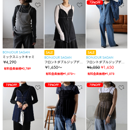
73%OFF
BONJOUR SAGAN
SALE
SALE
ミックスニットキャミ
BONJOUR SAGAN
BONJOUR SAGAN
¥4,290
フロントダブルジップデニ
フロントダブルジップデニ
ムビスチェ
ムビスチェ
¥1,650～
¥6,050
¥1,650
有料会員価格¥2,789
有料会員価格¥1,073～
有料会員価格¥1,073
73%OFF
75%OFF
75%OFF