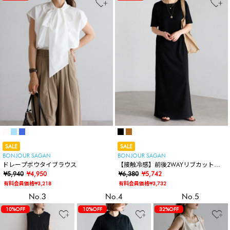
SALE
SALE
BONJOUR SAGAN
BONJOUR SAGAN
ドレープボウタイブラウス
【接触冷感】前後2WAYリブカットワ
¥5,940
¥4,950
ンピース
¥6,380
¥5,742
有料会員価格¥3,218
有料会員価格¥3,732
No.3
No.4
No.5
10%OFF
10%OFF
32%OFF