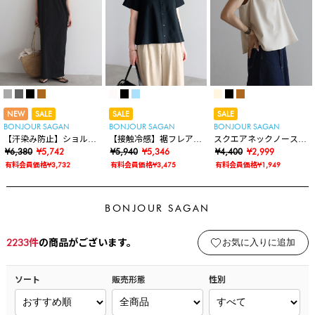
NEW
SALE
SALE
SALE
BONJOUR SAGAN
BONJOUR SAGAN
BONJOUR SAGAN
【汗染み防止】ショルダ
【接触冷感】裾フレアポ
スクエアネックノースリ
ータックノースリワンピ
¥6,380
¥5,742
ロシャツ
¥5,940
¥5,346
ブラウス
¥4,400
¥2,999
ース
有料会員価格¥3,732
有料会員価格¥3,475
有料会員価格¥1,949
BONJOUR SAGAN
2233
件
の商品がございます。
お気に入りに追加
ソート
販売形態
性別