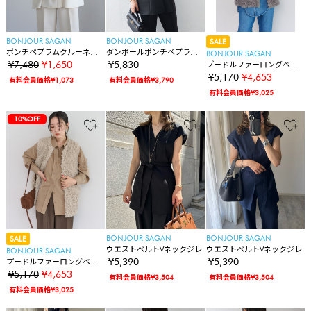
BONJOUR SAGAN
BONJOUR SAGAN
SALE
ポンチペプラムクルーネッ
ダンボールポンチペプラム
BONJOUR SAGAN
クジレ
ベスト
¥7,480
¥1,650
¥5,830
プードルファーロングベス
ト
¥5,170
¥4,653
有料会員価格¥1,073
有料会員価格¥3,790
有料会員価格¥3,025
10%OFF
BONJOUR SAGAN
BONJOUR SAGAN
SALE
ウエストベルトVネックジレ
ウエストベルトVネックジレ
BONJOUR SAGAN
¥5,390
¥5,390
プードルファーロングベス
ト
¥5,170
¥4,653
有料会員価格¥3,504
有料会員価格¥3,504
有料会員価格¥3,025