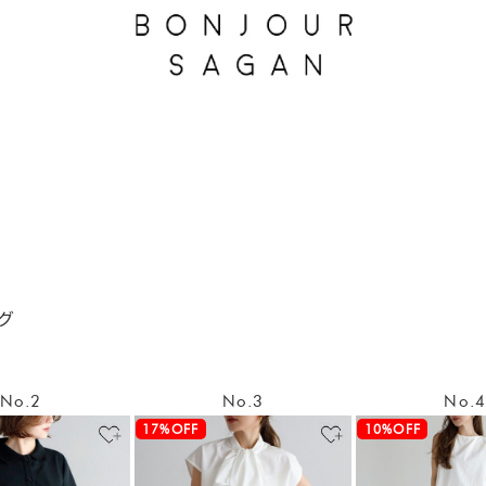
ング
No.2
No.3
No.
17%OFF
10%OFF