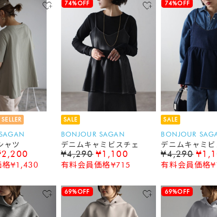
74%OFF
74%OFF
 SELLER
SALE
SALE
 SAGAN
BONJOUR SAGAN
BONJOUR SAG
シャツ
デニムキャミビスチェ
デニムキャミビ
¥2,200
¥4,290
¥1,100
¥4,290
¥1,
¥1,430
有料会員価格¥715
有料会員価格¥7
69%OFF
69%OFF