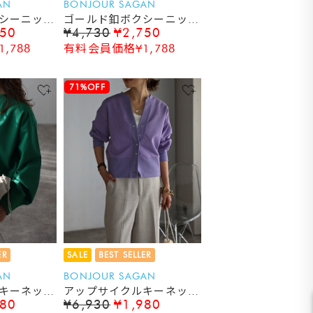
AN
BONJOUR SAGAN
シーニット
ゴールド釦ボクシーニット
750
¥4,730
¥2,750
ベスト
,788
有料会員価格¥1,788
71%OFF
ER
SALE
BEST SELLER
AN
BONJOUR SAGAN
キーネック
アップサイクルキーネック
980
¥6,930
¥1,980
ィガン
スナップカーディガン