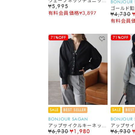
ウェーブネックチュニック
BONJOUR
¥5,995
ベスト
ゴールド釦
有料会員価格¥3,897
¥4,730
ベスト
有料会員価格
71%OFF
71%OFF
SALE
BEST SELLER
SALE
BEST
BONJOUR SAGAN
BONJOUR
アップサイクルキーネック
アップサイ
¥6,930
¥1,980
¥6,930
スナップカーディガン
スナップカ