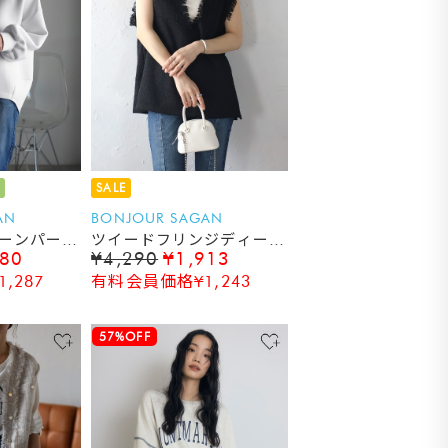
SALE
AN
BONJOUR SAGAN
ーンパーカ
ツイードフリンジディープ
980
¥4,290
¥1,913
Vベスト
,287
有料会員価格¥1,243
57%OFF