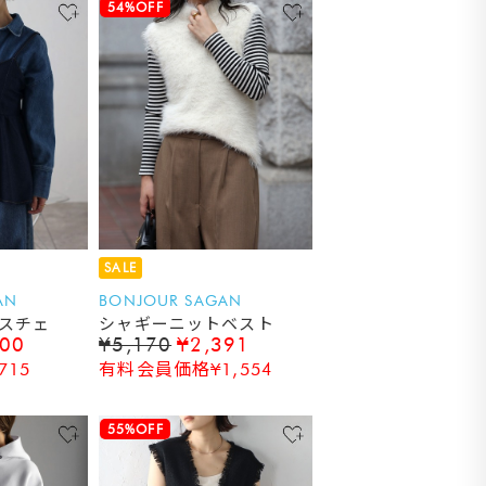
54%OFF
SALE
AN
BONJOUR SAGAN
スチェ
シャギーニットベスト
100
¥5,170
¥2,391
15
有料会員価格¥1,554
55%OFF