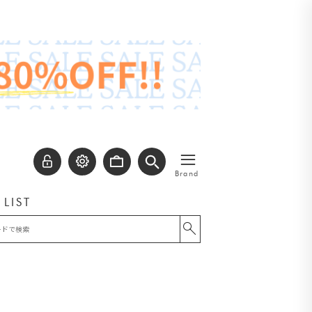
≡
Brand
 LIST