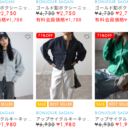
 SAGAN
BONJOUR SAGAN
BONJOUR SAG
ボクシーニット
ゴールド釦ボクシーニット
ゴールド釦ボク
¥2,750
¥4,730
¥2,750
¥4,730
¥2,
ベスト
ベスト
¥1,788
有料会員価格¥1,788
有料会員価格¥1
71%OFF
71%OFF
 SELLER
SALE
BEST SELLER
SALE
BEST SELL
 SAGAN
BONJOUR SAGAN
BONJOUR SAG
クルキーネック
アップサイクルキーネック
アップサイクル
¥1,980
¥6,930
¥1,980
¥6,930
¥1,
ーディガン
スナップカーディガン
スナップカーデ