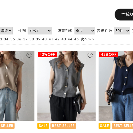
絞
性別
販売形態
表示件数
3
34
35
36
37
38
39
40
41
42
43
44
45
次へ>>
42%OFF
42%OFF
 SELLER
SALE
BEST SELLER
SALE
BEST SELL