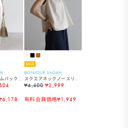
SALE
AN
BONJOUR SAGAN
デニムバックオ
スクエアネックノースリブ
504
¥4,400
¥2,999
ップ×スラ
ラウス
ーパンツ
6,178
有料会員価格¥1,949