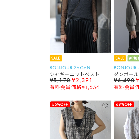
SALE
SALE
新色
BONJOUR SAGAN
BONJOUR
シャギーニットベスト
ダンボール
¥5,170
¥2,391
¥6,490
ー
有料会員価格¥1,554
有料会員価格
55%OFF
69%OFF