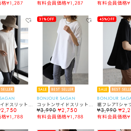
¥1,287
有料会員価格¥1,287
有料会員価格¥1
31%OFF
45%OFF
 SELLER
SALE
BEST SELLER
SALE
BEST SELL
 SAGAN
BONJOUR SAGAN
BONJOUR SAG
イドスリットT
コットンサイドスリットT
裾フレアTシャ
¥2,750
¥3,990
¥2,750
¥3,990
¥2,
シャツ
¥1,788
有料会員価格¥1,788
有料会員価格¥1