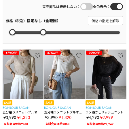
：
：
完売商品は表示しない
全色表示
指定なし（全範囲）
価格（税込）
価格の指定を解除
67%OFF
67%OFF
30%OFF
SALE
SALE
SALE
BONJOUR SAGAN
BONJOUR SAGAN
BONJOUR SAGAN
五分袖ラメニットプルオー
五分袖ラメニットプルオー
ラメ透かしメッシュニット
バー
バー
¥3,990
¥1,320
¥3,990
¥1,320
¥4,290
¥2,999
有料会員価格¥858
有料会員価格¥858
有料会員価格¥1,949