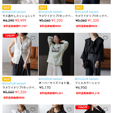
SALE
SALE
SALE
BONJOUR SAGAN
BONJOUR SAGAN
BONJOUR SAGAN
ラメ透かしメッシュニット
ラメワイドリブVネックベス
ラメワイドリブVネックベス
ト
ト
¥4,290
¥2,999
¥5,060
¥1,320
¥5,060
¥1,320
有料会員価格¥1,949
有料会員価格¥858
有料会員価格¥858
74%OFF
BONJOUR SAGAN
BONJOUR SAGAN
SALE
オーバーサイズフォト箔ロ
フリルカラーシャツ
BONJOUR SAGAN
ゴロンT
¥5,170
¥4,950
ラメワイドリブVネックベス
ト
¥5,060
¥1,320
有料会員価格¥3,361
有料会員価格¥3,218
有料会員価格¥858
75%OFF