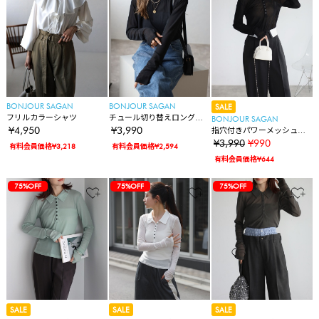
BONJOUR SAGAN
BONJOUR SAGAN
SALE
フリルカラーシャツ
チュール切り替えロングス
BONJOUR SAGAN
リーブTシャツ
¥4,950
¥3,990
指穴付きパワーメッシュポ
ロプルオーバー
¥3,990
¥990
有料会員価格¥3,218
有料会員価格¥2,594
有料会員価格¥644
75%OFF
75%OFF
75%OFF
SALE
SALE
SALE