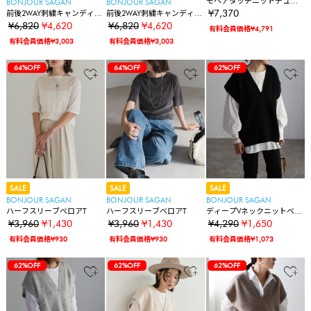
モヘアタッチニットチュニ
BONJOUR SAGAN
BONJOUR SAGAN
ック
¥7,370
前後2WAY刺繍キャンディス
前後2WAY刺繍キャンディス
リーブノーカラーシャツ
リーブノーカラーシャツ
¥6,820
¥4,620
¥6,820
¥4,620
有料会員価格¥4,791
有料会員価格¥3,003
有料会員価格¥3,003
64%OFF
64%OFF
62%OFF
SALE
SALE
SALE
BONJOUR SAGAN
BONJOUR SAGAN
BONJOUR SAGAN
ハーフスリーブベロアT
ハーフスリーブベロアT
ディープVネックニットベス
ト
¥3,960
¥1,430
¥3,960
¥1,430
¥4,290
¥1,650
有料会員価格¥930
有料会員価格¥930
有料会員価格¥1,073
62%OFF
62%OFF
62%OFF