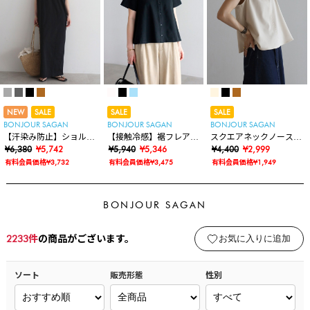
NEW
SALE
SALE
SALE
BONJOUR SAGAN
BONJOUR SAGAN
BONJOUR SAGAN
【汗染み防止】ショルダ
【接触冷感】裾フレアポ
スクエアネックノースリ
ータックノースリワンピ
¥6,380
¥5,742
ロシャツ
¥5,940
¥5,346
ブラウス
¥4,400
¥2,999
ース
有料会員価格¥3,732
有料会員価格¥3,475
有料会員価格¥1,949
BONJOUR SAGAN
2233
件
の商品がございます。
お気に入りに追加
ソート
販売形態
性別