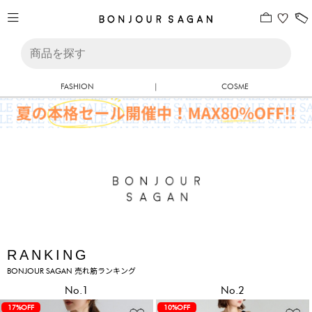
FASHION
|
COSME
RANKING
BONJOUR SAGAN 売れ筋ランキング
No.1
No.2
17%OFF
10%OFF