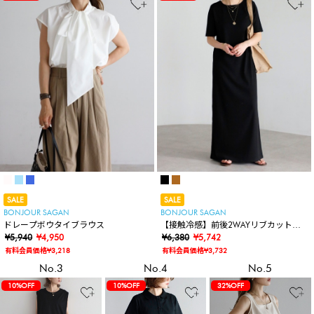
SALE
SALE
BONJOUR SAGAN
BONJOUR SAGAN
ドレープボウタイブラウス
【接触冷感】前後2WAYリブカットワ
¥5,940
¥4,950
ンピース
¥6,380
¥5,742
有料会員価格¥3,218
有料会員価格¥3,732
No.3
No.4
No.5
10%OFF
10%OFF
32%OFF