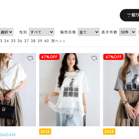
絞
性別
販売形態
表示件数
3
34
35
36
37
38
39
40
次へ>>
47%OFF
47%OFF
SALE
SALE
 SAGAN