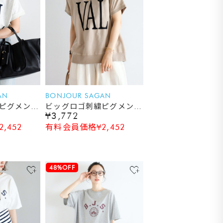
AN
BONJOUR SAGAN
ピグメント
ビッグロゴ刺繍ピグメント
¥3,772
ャツ
スウェットTシャツ
,452
有料会員価格¥2,452
48%OFF