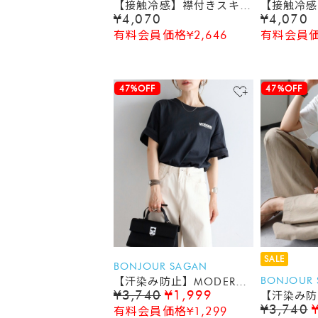
【接触冷感】襟付きスキッ
【接触冷感
¥4,070
¥4,070
パースウェットTシャツ
パースウェ
有料会員価格¥2,646
有料会員価格
47%OFF
47%OFF
SALE
BONJOUR SAGAN
BONJOUR
【汗染み防止】MODERN
¥3,740
¥1,999
【汗染み防
LESS メッセージプリントT
¥3,740
有料会員価格¥1,299
フォトTシ
シャツ