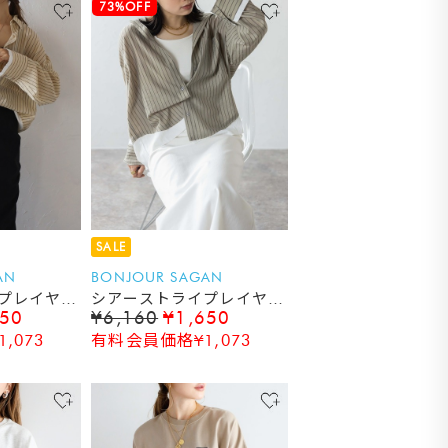
73%OFF
SALE
AN
BONJOUR SAGAN
プレイヤー
シアーストライプレイヤー
650
¥6,160
¥1,650
ド風シャツ
,073
有料会員価格¥1,073