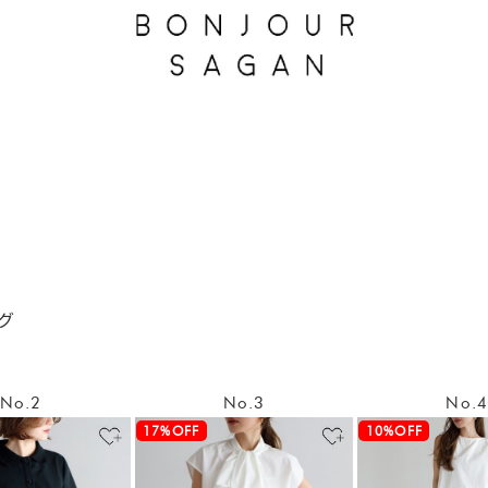
ング
No.2
No.3
No.
17%OFF
10%OFF