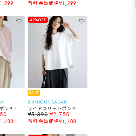
,299
有料会員価格¥1,299
49%OFF
SALE
AN
BONJOUR SAGAN
ポンチTシ
サイドスリットポンチTシ
750
¥5,390
¥2,750
ャツ
,788
有料会員価格¥1,788