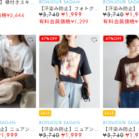
BONJOUR SAGAN
BONJOUR SAG
】襟付きスキッ
【汗染み防止】フォトグリ
【汗染み防止】
ットTシャツ
¥3,740
¥1,999
¥3,740
¥1,
¥2,646
ッド プリントTシャツ
ッド プリント
有料会員価格¥1,299
有料会員価格¥1
47%OFF
47%OFF
SALE
SALE
 SAGAN
BONJOUR SAGAN
BONJOUR SAG
止】ニュアンス
【汗染み防止】ニュアンス
【汗染み防止】
¥1,999
¥3,740
¥1,999
¥3,740
¥1,
ャツ
フォトTシャツ
フォトTシャツ