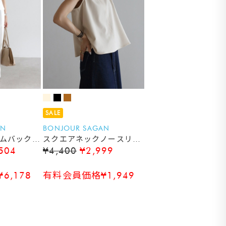
SALE
AN
BONJOUR SAGAN
デニムバックオ
スクエアネックノースリブ
504
¥4,400
¥2,999
ップ×スラ
ラウス
ーパンツ
6,178
有料会員価格¥1,949