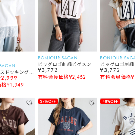
BONJOUR SAGAN
BONJOUR SAG
ビッグロゴ刺繍ピグメント
ビッグロゴ刺繍
 SAGAN
¥3,772
¥3,772
スウェットTシャツ
スウェットTシ
スドッキング半
有料会員価格¥2,452
有料会員価格¥2
¥2,999
¥1,949
37%OFF
48%OFF