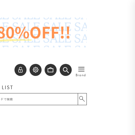
≡
Brand
 LIST