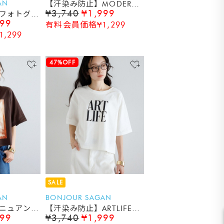
AN
【汗染み防止】MODERN
¥3,740
¥1,999
フォトグリ
LESS メッセージプリントT
999
有料会員価格¥1,299
Tシャツ
シャツ
,299
47%OFF
SALE
AN
BONJOUR SAGAN
ニュアンス
【汗染み防止】ARTLIFEロ
999
¥3,740
¥1,999
ゴTシャツ