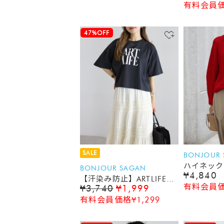
有料会員価格
47%OFF
SALE
BONJOUR
ハイネック
BONJOUR SAGAN
¥4,840
ムニット
【汗染み防止】ARTLIFEロ
有料会員価格
¥3,740
¥1,999
ゴTシャツ
有料会員価格¥1,299