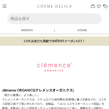
FASHION
|
COSME
LINEお友だち登録で500円OFFクーポンGET！
clémence ORGANICS(クレメンスオーガニクス)
「肌から健康に、より美しく」
クレメンスオーガニクスは、ナチュロパス(自然療法)的原理に基づき調合され、コスモ
ス認定工場で丁寧に作られており、全製品、『 ACO コスモスオーガニック認証』を
取得。全製品において認証オーガニック成分が84%以上と高く、精製水を一切配合し