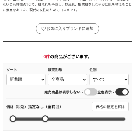
ないのも特徴の1つで、肌荒れを予防し、乾燥肌、敏感肌をしなやかに肌を整えること
に焦点をあてた、現代の女性のためのコスメです。
お気に入りブランドに追加
0
件
の商品がございます。
ソート
販売形態
性別
：
：
完売商品は表示しない
全色表示
指定なし（全範囲）
価格（税込）
価格の指定を解除