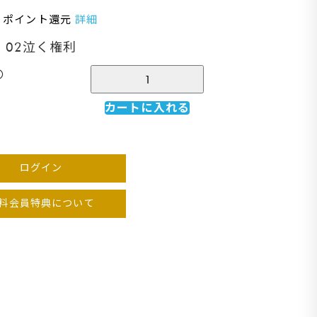
％ ポイント還元
詳細
02泣く権利
〇
カートに入れる
ログイン
料会員特典について