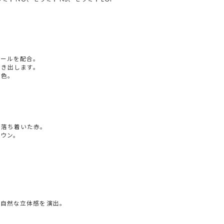
パールを配合。
引き出します。
一色。
た落ち着いた赤。
ウン。
。
で自然な立体感を演出。