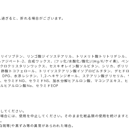
し過ぎると、折れる場合がございます。
ポリイソブテン、リンゴ酸ジイソステアリル、トリメリト酸トリトリデシル、
アジペート-2、合成ワックス、(フッ化/水酸化/酸化)/(Mg/K/ケイ素)
マイクロクリスタリンワックス、セスキオレイン酸ソルビタン、シリカ、ポリリ
カ、酢酸トコフェロール、トリイソステアリン酸イソプロピルチタン、デヒド
、DPG、水添レシチン、1,2-ヘキサンジオール、ステアリン酸グリセリル
AS、セラミドNG、セラミドNS、加水分解ヒアルロン酸、マコンブエキス、
ルヒアルロン酸Na、セラミドEOP
用してください。
な場合には、使用を中止してください。そのまま化粧品類の使用を続けます
す。
(白斑等)や黒ずみ等の異常があらわれた場合。