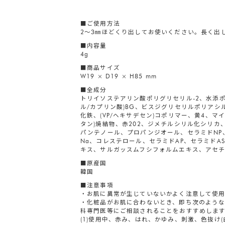
■ご使用方法
2～3㎜ほどくり出してお使いください。長く出
■内容量
4g
■商品サイズ
W19 × D19 × H85 mm
■全成分
トリイソステアリン酸ポリグリセリル-2、水添
ル/カプリン酸)BG、ビスジグリセリルポリアシル
化鉄、(VP/ヘキサデセン)コポリマー、黄4、
タン)焼結物、赤202、ジメチルシリル化シリ
パンテノール、プロパンジオール、セラミドNP
Na、コレステロール、セラミドAP、セラミド
キス、サルガッスムフシフォルムエキス、アセチ
■原産国
韓国
■注意事項
・お肌に異常が生じていないかよく注意して使
・化粧品がお肌に合わないとき、即ち次のよう
科専門医等にご相談されることをおすすめしま
(1)使用中、赤み、はれ、かゆみ、刺激、色抜け