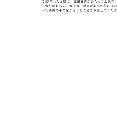
(2)使用したお肌に、直射日光があたって上記の
・傷やはれもの、湿疹等、異常がある部位には
・乳幼児の手の届かないところに保管してくだ