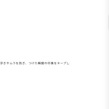
色浮きやムラを防ぎ、つけた瞬間の印象をキープし
。