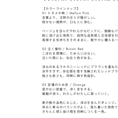
【カラーラインナップ】
01 トキメキ時 / Mellow Pink
言葉より、沈黙のほうが騒がしい。
隠せない微熱が、口もとに滲む。
ベージュを含んだやわらかなピンクに、微細な
肌に溶け込む発色で、自然な血色感と立体感を
高揚する気持ちをそのままに、軽やかに纏える
02 泣く権利 / Brown Red
こぼれる感情に、ためらいはない。
泣いた顔にも、似合う色がある。
深みのあるマホガニーレッドにブラウンを重ね
派手すぎず、存在感を宿す洗練されたレッドブラ
強さも弱さも、同時に映す色設計。
03 安堵のため息 / Orange
音のない部屋で、深く息をする。
雑踏が消え、わたしがわたしに戻っていく。
素の唇の血色になじむ、深みを含んだオレンジ
赤みと黄みのバランスがよく、落ち着いた発色
きちんと感と抜け感を同時につくる一色。