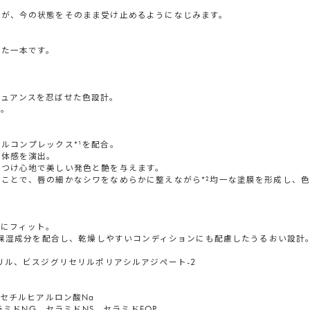
膜が、今の状態をそのまま受け止めるようになじみます。
れた一本です。
ニュアンスを忍ばせた色設計。
に。
ルコンプレックス*¹を配合。
立体感を演出。
なつけ心地で美しい発色と艶を与えます。
ことで、唇の細かなシワをなめらかに整えながら*²均一な塗膜を形成し、
かにフィット。
どの保湿成分を配合し、乾燥しやすいコンディションにも配慮したうるおい設計
リル、ビスジグリセリルポリアシルアジペート-2
アセチルヒアルロン酸Na
ラミドNG、セラミドNS、セラミドEOP