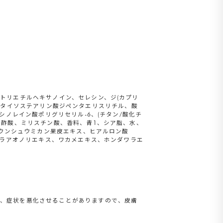
トリエチルヘキサノイン、セレシン、ジ(カプリ
、ペンタイソステアリン酸ジペンタエリスリチル、酸
シノレイン酸ポリグリセリル-6、(チタン/酸化チ
ロ酢酸、ミリスチン酸、香料、青1、シア脂、水、
、ウンシュウミカン果皮エキス、ヒアルロン酸
ヒラアオノリエキス、ワカメエキス、ホンダワラエ
と、症状を悪化させることがありますので、皮膚