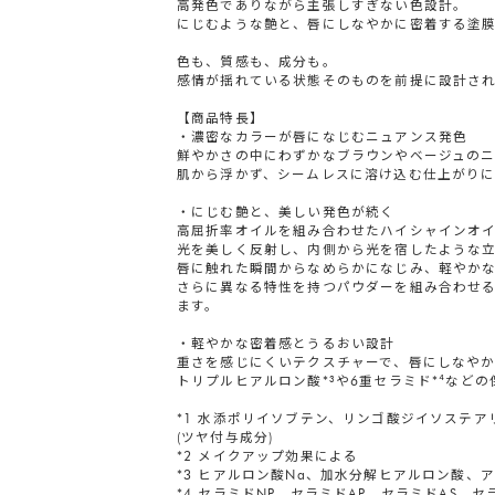
高発色でありながら主張しすぎない色設計。
にじむような艶と、唇にしなやかに密着する塗
色も、質感も、成分も。
感情が揺れている状態そのものを前提に設計さ
【商品特長】
・濃密なカラーが唇になじむニュアンス発色
鮮やかさの中にわずかなブラウンやベージュの
肌から浮かず、シームレスに溶け込む仕上がり
・にじむ艶と、美しい発色が続く
高屈折率オイルを組み合わせたハイシャインオイ
光を美しく反射し、内側から光を宿したような
唇に触れた瞬間からなめらかになじみ、軽やか
さらに異なる特性を持つパウダーを組み合わせる
ます。
・軽やかな密着感とうるおい設計
重さを感じにくいテクスチャーで、唇にしなや
トリプルヒアルロン酸*³や6重セラミド*⁴な
*1 水添ポリイソブテン、リンゴ酸ジイソステア
(ツヤ付与成分)
*2 メイクアップ効果による
*3 ヒアルロン酸Na、加水分解ヒアルロン酸、
*4 セラミドNP、セラミドAP、セラミドAS、セ